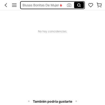
Conjunto De Dos Piezas Mujer
Squishies
Vestidos De Mujer Casual
Vestidos Elegantes De Mujer
No hay coincidencias.
También podría gustarte