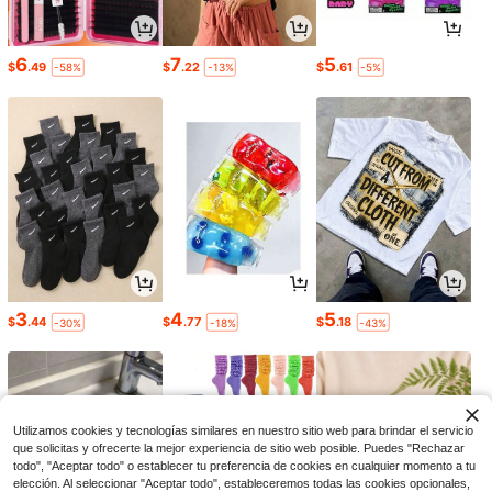
6
7
5
$
.49
$
.22
$
.61
-58%
-13%
-5%
3
4
5
$
.44
$
.77
$
.18
-30%
-18%
-43%
Utilizamos cookies y tecnologías similares en nuestro sitio web para brindar el servicio
que solicitas y ofrecerte la mejor experiencia de sitio web posible. Puedes "Rechazar
todo", "Aceptar todo" o establecer tu preferencia de cookies en cualquier momento a tu
elección. Al seleccionar "Aceptar todo", estableceremos todas las cookies opcionales,