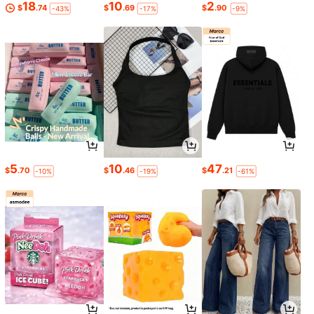
18
10
2
$
.74
$
.69
$
.90
-43%
-17%
-9%
5
10
47
$
.70
$
.46
$
.21
-10%
-19%
-61%