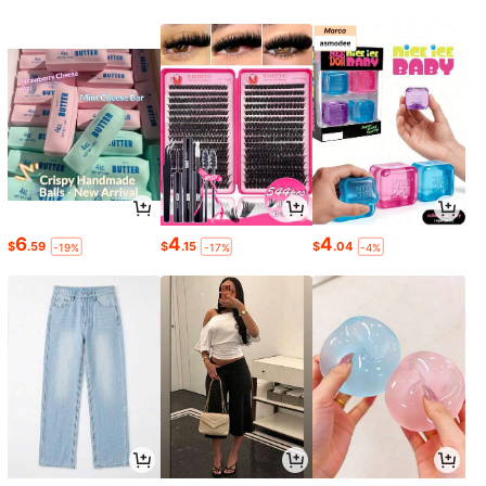
6
4
4
$
.59
$
.15
$
.04
-19%
-17%
-4%