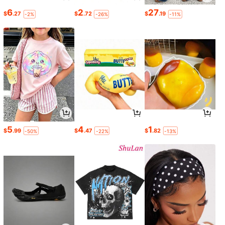
6
2
27
$
.27
$
.72
$
.19
-2%
-26%
-11%
5
4
1
$
.99
$
.47
$
.82
-50%
-22%
-13%