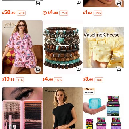
58
4
1
$
.30
$
.99
$
.92
-43%
-75%
-13%
19
4
3
$
.99
$
.66
$
.60
-11%
-12%
-10%