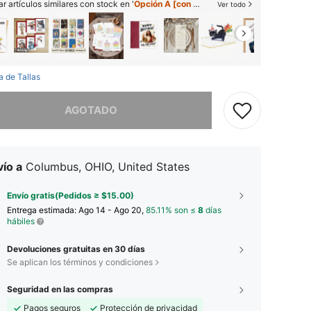
r artículos similares con stock en '
Opción A [con sobre]
'
Ver todo
a de Tallas
imos, este producto está agotado.
AGOTADO
ío a
Columbus, OHIO, United States
Envío gratis(Pedidos ≥ $15.00)
Entrega estimada:
Ago 14 - Ago 20,
85.11% son ≤
8
días
hábiles
Devoluciones gratuitas en 30 días
Se aplican los términos y condiciones
Seguridad en las compras
Pagos seguros
Protección de privacidad