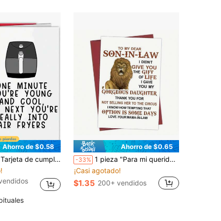
Ahorro de $0.58
Ahorro de $0.65
rjeta creativa adecuada para regalar a familiares, amigos y compañeros de trabajo (color de sobre aleatorio) Vuelta al colegio, Vuelta al colegio, Útiles escolares
1 pieza "Para mi querido yerno" Tarjeta de cumpleaños divertida, regalo adecuado para el yerno (color de sobre aleatorio)
-33%
!
¡Casi agotado!
vendidos
$1.35
200+ vendidos
bituales