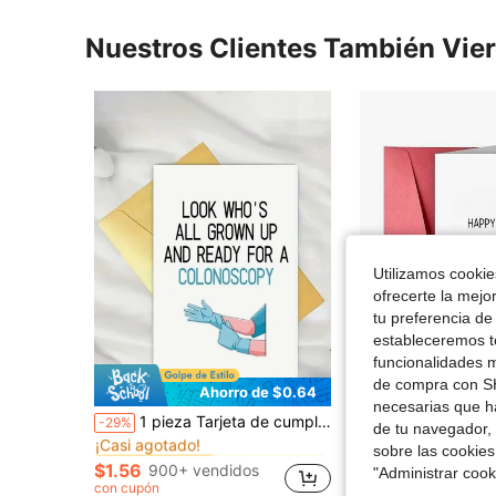
Nuestros Clientes También Vie
Utilizamos cookies
ofrecerte la mejo
tu preferencia de
estableceremos to
funcionalidades m
de compra con SH
Ahorro de $0.64
Aho
necesarias que h
en talla única Tarjetas de felicitación
#5 Más vendidos
1 pieza Tarjeta de cumpleaños traviesa y divertida con el tema de un chequeo médico, adecuada para enviar a sus amigos (con sobre de color aleatorio)
1 pieza Tarjeta de cumpleaños elegante, para novio, hombre, esposo, su tarjeta de cu
-29%
-26%
de tu navegador, 
¡Casi agotado!
$1.25
en talla única Tarjetas de felicitación
en talla única Tarjetas de felicitación
#5 Más vendidos
#5 Más vendidos
sobre las cookies
¡Casi agotado!
¡Casi agotado!
con cupón
$1.56
900+ vendidos
"Administrar coo
en talla única Tarjetas de felicitación
#5 Más vendidos
con cupón