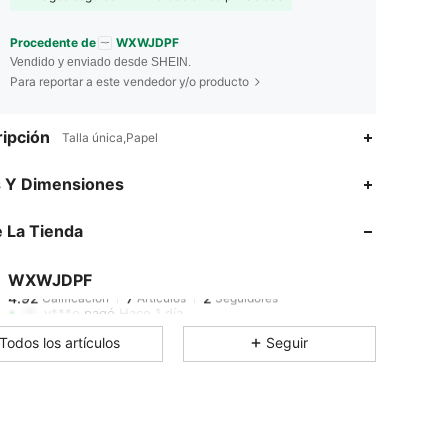
Procedente de
WXWJDPF
Vendido y enviado desde SHEIN.
Para reportar a este vendedor y/o producto
ipción
Talla única,Papel
4.92
7
2
s Y Dimensiones
4.92
7
2
 La Tienda
4.92
7
2
4.92
7
2
WXWJDPF
4.92
7
2
Calificación
Artículos
Seguidores
y***o
pagó
Hace 1 día
Todos los artículos
Seguir