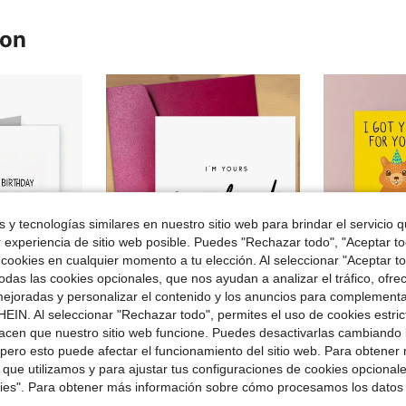
ron
 y tecnologías similares en nuestro sitio web para brindar el servicio qu
r experiencia de sitio web posible. Puedes "Rechazar todo", "Aceptar t
 cookies en cualquier momento a tu elección. Al seleccionar "Aceptar to
das las cookies opcionales, que nos ayudan a analizar el tráfico, ofre
ejoradas y personalizar el contenido y los anuncios para complementa
EIN. Al seleccionar "Rechazar todo", permites el uso de cookies estri
rro de $0.45
Ahorro de $0.50
acen que nuestro sitio web funcione. Puedes desactivarlas cambiando 
#1 Más vendid
mpleaños divertida | Decoración de cumpleaños para hombres | Tarjeta de cumpleaños
1 pieza "Soy tú, sin reembolso" Tarjeta de felicitación de aniversario linda y conmovedora, adecuada para la pareja (sobre de color aleatorio incluido), de vuelta a la escuela, útiles escolares
1 pieza Tarjeta de felicitación "Compré algo para ti como regalo de cumpleaños". T
-29%
-26%
pero esto puede afectar el funcionamiento del sitio web. Para obtener
¡Casi agotado
#1 Más vendid
#1 Más vendid
 que utilizamos y para ajustar tus configuraciones de cookies opcional
$1.20
500+ vendidos
¡Casi agotado
¡Casi agotado
$1.62
2.6k+
kies". Para obtener más información sobre cómo procesamos los datos
#1 Más vendid
con cupón