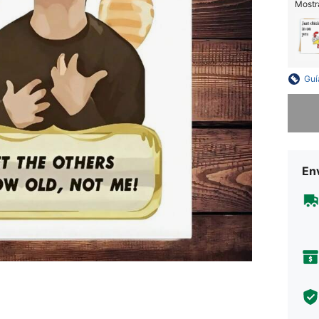
Mostra
Guí
Lo sent
Env