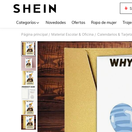
S
Use up 
Categorías
Novedades
Ofertas
Ropa de mujer
Traje
Página principal
Material Escolar & Oficina
Calendarios & Tarjet
/
/