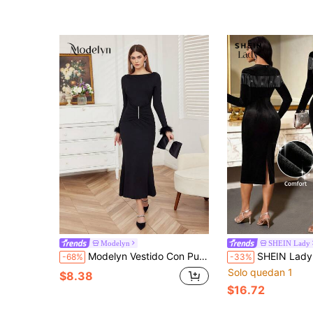
Modelyn
SHEIN Lady
Modelyn Vestido Con Puños De Manga Esponjosos Y Dobladillo En Forma De Cola De Pez
SHEIN Lady Vestido elegante de longitud media, ajustado, con diseño de
-68%
-33%
Solo quedan 1
$8.38
$16.72