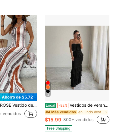
4
Ahorro de $5.72
s sin mangas con cuello redondo, con diseño de bolsillo práctico, de moda para el verano
Vestidos de verano para mujeres Vestido maxi sin tirantes con fruncido plisado y volantes en capas, elegante vestido largo de verano liso con hombros descubiertos y ajuste ceñido para vestidos para mujeres
Local
-82%
en Lindo Vestidos De Mujer
#4 Más vendidos
+ vendidos
$15.99
800+ vendidos
Free Shipping