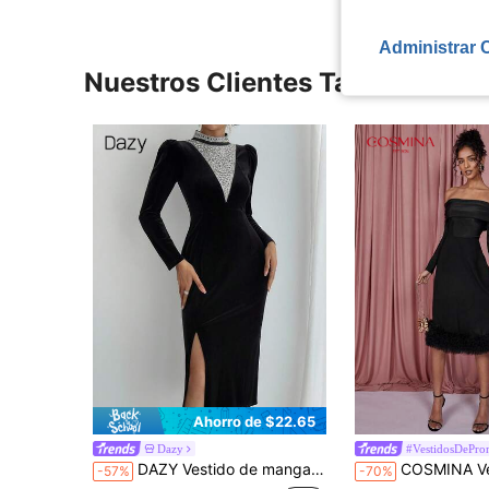
Administrar 
Nuestros Clientes También Vie
Ahorro de $22.65
Dazy
#VestidosDePr
DAZY Vestido de manga larga con abertura, vestido de gala de lujo francés de alta gama con aplicaciones de cristales engastados y ajustado
COSMINA Vestido largo negro de 
-57%
-70%