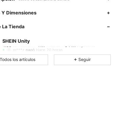
4.83
41K
544K
s Y Dimensiones
 La Tienda
4.83
41K
544K
SHEIN Unity
4.83
41K
544K
Calificación
Artículos
Seguidores
m***z
pagó
Hace 20 horas
Todos los artículos
Seguir
4.83
41K
544K
4.83
41K
544K
4.83
41K
544K
4.83
41K
544K