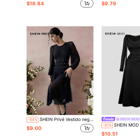
$16.84
$9.79
SHEIN Privé Vestido negro de línea A, de longitud media, elegante y minimalista con detalles de perlas, apropiado para citas, Eid y el Día de San Valentín
SHEIN MOD
-64%
SHEIN MOD Vestido formal negro elegante con pliegues y manga larga para mujer, silueta ajustada co
-61%
$9.00
$10.51