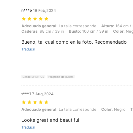
n***o
19 Feb,2024
Adecuado general: La talla corresponde, Altura: 164 cm / 65 in, Peso:
Adecuado general:
La talla corresponde
Altura:
164 cm / 
Caderas:
98 cm / 39 in
Busto:
100 cm / 39 in
Color:
Neg
Bueno, tal cual como en la foto. Recomendado
Traducir
Desde SHEIN US
Programa de puntos
t***1
7 Aug,2024
Adecuado general: La talla corresponde, Color: Negro, Talla: L
Adecuado general:
La talla corresponde
Color:
Negro
T
Looks great and beautiful
Traducir