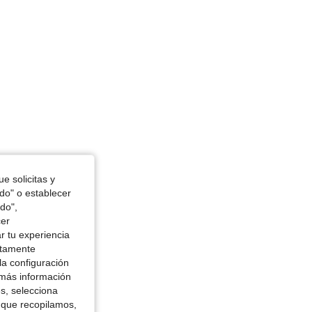
e solicitas y
odo" o establecer
do",
cer
r tu experiencia
ctamente
la configuración
 más información
es, selecciona
 que recopilamos,