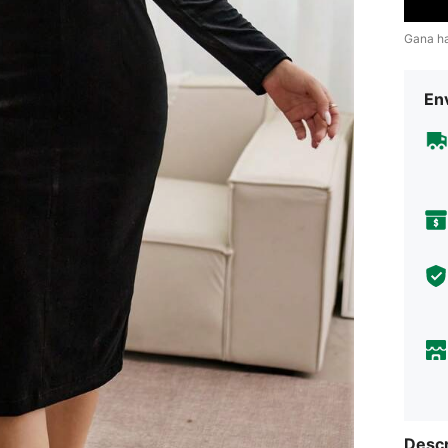
Gana h
Env
Descr