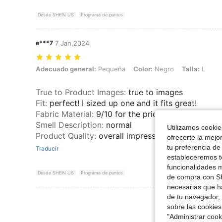
Desde SHEIN US
Programa de puntos
e***7
7 Jan,2024
Adecuado general: Pequeña, Color: Negro, Talla: L
Adecuado general:
Pequeña
Color:
Negro
Talla:
L
True to Product Images
:
true to images
Fit
:
perfect! I sized up one and it fits great!
Fabric Material
:
9/10 for the pricing!
Smell Description
:
normal
Utilizamos cookies
Product Quality
:
overall impressed!
ofrecerte la mejo
tu preferencia de
Traducir
estableceremos to
funcionalidades m
Desde SHEIN US
Programa de puntos
de compra con SH
necesarias que h
de tu navegador, 
Ver Más Re
sobre las cookies
"Administrar coo