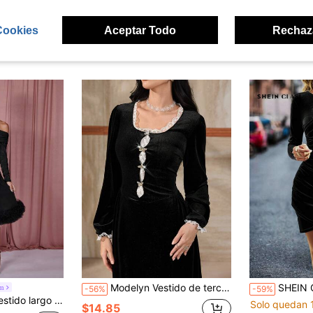
Cookies
Aceptar Todo
Rechaz
ron
Modelyn Vestido de terciopelo con adorno de encaje floral estilo vintage
SHEIN Clasi Vestido casual de manga 
om
-56%
-59%
mujer con hombros descubiertos
Solo quedan 
$14.85