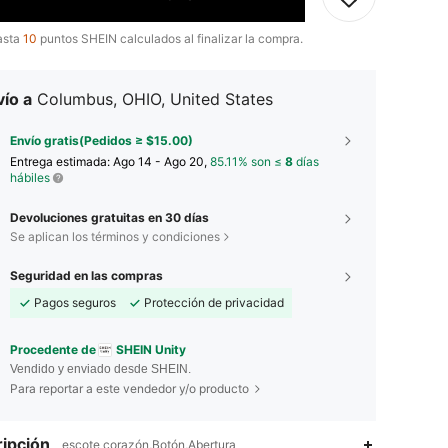
asta
10
puntos SHEIN calculados al finalizar la compra.
ío a
Columbus, OHIO, United States
Envío gratis(Pedidos ≥ $15.00)
Entrega estimada:
Ago 14 - Ago 20,
85.11% son ≤
8
días
hábiles
Devoluciones gratuitas en 30 días
Se aplican los términos y condiciones
Seguridad en las compras
Pagos seguros
Protección de privacidad
Procedente de
SHEIN Unity
Vendido y enviado desde SHEIN.
Para reportar a este vendedor y/o producto
ipción
escote corazón,Botón,Abertura