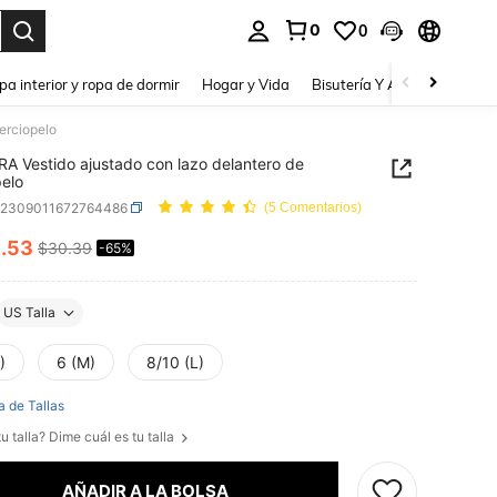
0
0
a. Press Enter to select.
pa interior y ropa de dormir
Hogar y Vida
Bisutería Y Accesorios
Be
erciopelo
A Vestido ajustado con lazo delantero de
pelo
z2309011672764486
(5 Comentarios)
0
.53
$30.39
-65%
ICE AND AVAILABILITY
US Talla
)
6 (M)
8/10 (L)
a de Tallas
u talla? Dime cuál es tu talla
AÑADIR A LA BOLSA