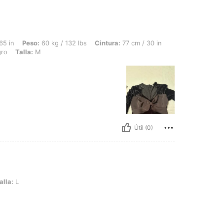
 60 kg / 132 lbs, Cintura: 77 cm / 30 in, Caderas: 98 cm / 39 in, Busto: 100 cm / 3
65 in
Peso:
60 kg / 132 lbs
Cintura:
77 cm / 30 in
ro
Talla:
M
Útil (0)
alla:
L