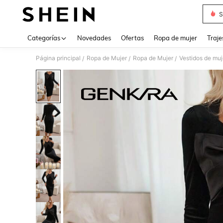
S
Use up 
Categorías
Novedades
Ofertas
Ropa de mujer
Traje
Página principal
Ropa de Mujer
Ropa de Mujer
Vestidos de muj
/
/
/