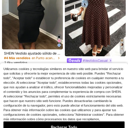
Ahorro de $6.24
#4 Más vendidos
en Punto acanalado Vestidos De Mujer
20
Vestido camisero de verano elegant
13
¡Casi agotado!
SHEIN Vestido ajustado sólido de v
e de unicolor con mangas con puño
15
EMERY ROSE Vestido camisa de ma
erano para mujer elegante y versáti
#4 Más vendidos
#4 Más vendidos
en Punto acanalado Vestidos De Mujer
en Punto acanalado Vestidos De Mujer
$
.35
-29%
con cupón
y abotonadura sencilla hasta la rodi
#VestidosCasual
nga corta con cuello, abotonadura s
l
¡Casi agotado!
2.6k+ vendidos
¡Casi agotado!
¡Casi agotado!
lla para mujer
encilla y cintura con lazo
Pariaura Vestido de cintura con est
1.8k+ vendidos
#4 Más vendidos
en Punto acanalado Vestidos De Mujer
12
Utilizamos cookies y tecnologías similares en nuestro sitio web para brindar el servicio
ampado elegante y de moda para
$
.57
-24%
#5 Más vendidos
en Fruncido Vestidos De Mujer
14
¡Casi agotado!
que solicitas y ofrecerte la mejor experiencia de sitio web posible. Puedes "Rechazar
$
.36
-24%
mujer
2k+ vendidos
todo", "Aceptar todo" o establecer tu preferencia de cookies en cualquier momento a tu
9
elección. Al seleccionar "Aceptar todo", estableceremos todas las cookies opcionales,
$
.23
-47%
que nos ayudan a analizar el tráfico, ofrecer funcionalidades mejoradas y personalizar
el contenido y los anuncios para complementar tu experiencia de compra con SHEIN.
Al seleccionar "Rechazar todo", permites el uso de cookies estrictamente necesarias
que hacen que nuestro sitio web funcione. Puedes desactivarlas cambiando la
configuración de tu navegador, pero esto puede afectar el funcionamiento del sitio web.
Para obtener más información sobre las cookies que utilizamos y para ajustar tus
configuraciones de cookies opcionales, selecciona "Administrar cookies". Para obtener
más información sobre cómo procesamos los datos que recopilamos,
Rechazar Todo