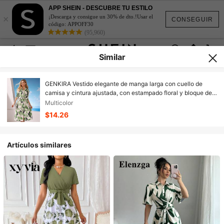
APP SHEIN - DESCUBRE TU ESTILO
×
¡Descarga y consigue un 30% de dto.!Usar el
CONSEGUIR
código: APPOFF30
(95,960)
Similar
GENKIRA Vestido elegante de manga larga con cuello de
camisa y cintura ajustada, con estampado floral y bloque de
color, ideal para mujeres de oficina
Multicolor
$14.26
Artículos similares