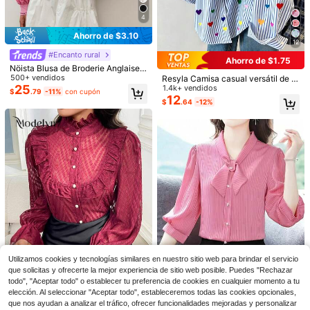
4
Ahorro de $3.10
12
#Encanto rural
Ahorro de $1.75
Nöista Blusa de Broderie Anglaise
Rosa con Cuello de Banda y Ribet
500+ vendidos
Resyla Camisa casual versátil de m
e. Verano, Otoño, Brunch, Estilo Ca
25
ujer con estampado de corazón a r
1.4k+ vendidos
$
.79
-11%
con cupón
sual Chic.
ayas y abotonadura sencilla
12
$
.64
-12%
7
6
Ahorro de $1.40
Ahorro de $2.85
SHEIN Frenchy Blusa con volantes
en el cuello y mangas acampanada
SHEIN Frenchy Jersey De Cuello Al
¡Casi agotado!
s, blusas de manga larga
to De Tejido Schiffy Con Mangas Es
200+ vendidos
100+ vendidos
(1000+)
peciales De Tela Texturizada
5
11
$
.84
-33%
$
.19
-11%
Utilizamos cookies y tecnologías similares en nuestro sitio web para brindar el servicio
que solicitas y ofrecerte la mejor experiencia de sitio web posible. Puedes "Rechazar
todo", "Aceptar todo" o establecer tu preferencia de cookies en cualquier momento a tu
elección. Al seleccionar "Aceptar todo", estableceremos todas las cookies opcionales,
que nos ayudan a analizar el tráfico, ofrecer funcionalidades mejoradas y personalizar