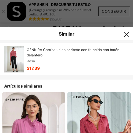
APP SHEIN - DESCUBRE TU ESTILO
×
¡Descarga y consigue un 30% de dto.!Usar el
CONSEGUIR
código: APPOFF30
(95,960)
Similar
GENKIRA Camisa unicolor ribete con fruncido con botón
delantero
Rosa
$17.39
Artículos similares