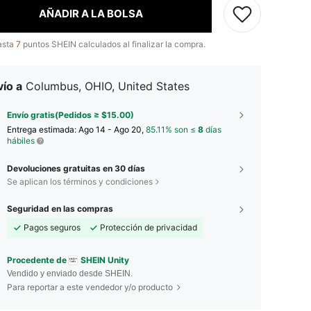
AÑADIR A LA BOLSA
asta
7
puntos SHEIN calculados al finalizar la compra.
ío a
Columbus, OHIO, United States
Envío gratis(Pedidos ≥ $15.00)
Entrega estimada:
Ago 14 - Ago 20,
85.11% son ≤
8
días
hábiles
Devoluciones gratuitas en 30 días
Se aplican los términos y condiciones
Seguridad en las compras
Pagos seguros
Protección de privacidad
Procedente de
SHEIN Unity
Vendido y enviado desde SHEIN.
Para reportar a este vendedor y/o producto