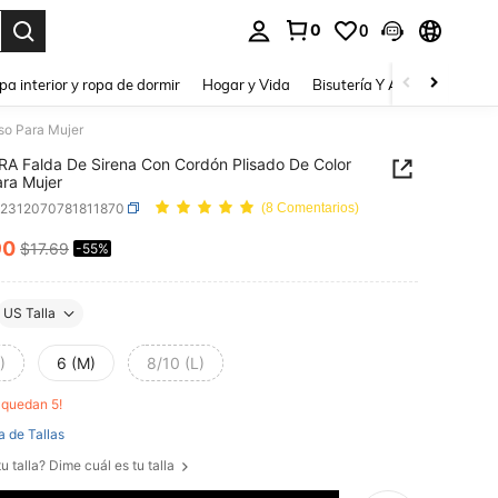
0
0
a. Press Enter to select.
pa interior y ropa de dormir
Hogar y Vida
Bisutería Y Accesorios
Be
so Para Mujer
A Falda De Sirena Con Cordón Plisado De Color
ara Mujer
z2312070781811870
(8 Comentarios)
90
$17.69
-55%
ICE AND AVAILABILITY
US Talla
)
6 (M)
8/10 (L)
o quedan 5!
a de Tallas
u talla? Dime cuál es tu talla