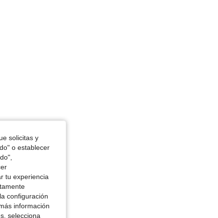
 in, Color: Verde, Talla: L
e solicitas y
odo" o establecer
do",
cer
r tu experiencia
ctamente
la configuración
 más información
es, selecciona