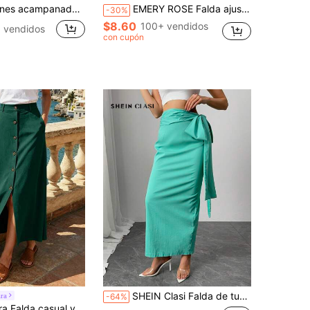
jer, detalle de costura frontal, cierre con botón, tela elástica, por favor use ropa interior color nude blanco
EMERY ROSE Falda ajustada sexy de unicolor con pliegues para mujer, adecuada para uso diario y citas
-30%
$8.60
100+ vendidos
 vendidos
con cupón
SHEIN Clasi Falda de tubo de longitud hasta la rodilla de color liso con cordones, de uso casual y para días festivos
ra
-64%
til de uso diario con diseño de abertura y unicolor para mujer