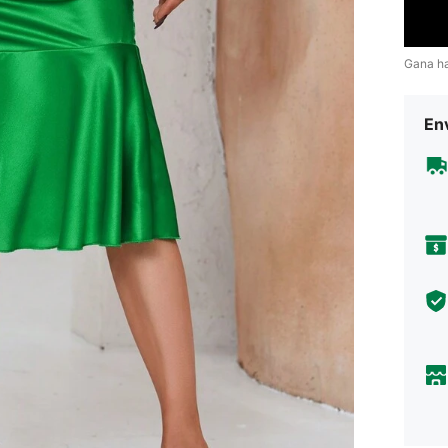
Gana h
Env