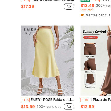
$13.48
300+ ve
$17.39
con cupón
Clientes habitua
EMERY ROSE Falda de sirena de cintura alta de satén
1 Pieza de Pantalones Acampanados de Cintura Alta para Mujer - Pantalones de Cintura Alta tall
-11%
-11%
$13.69
$12.89
500+ vendidos