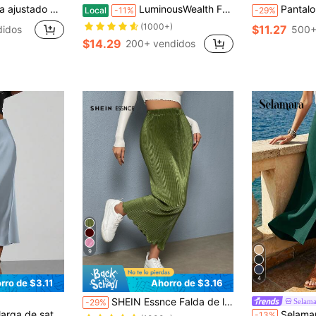
étrico brillante y elegante para mujeres, primavera/verano
LuminousWealth Falda Elegante de Malla Plisada Línea A para Mujer Amarillo
Pantalones acampanados de cintura alta negros para mu
Local
-11%
-29%
(1000+)
$11.27
didos
500+
$14.29
200+ vendidos
9
4
rro de $3.11
Ahorro de $3.16
SHEIN Essnce Falda de lápiz de cintura elástica
Selama
-29%
ástica, de moda para mujer, para todas las estaciones, primavera
Selamara Falda casual versá
-13%