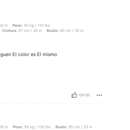
 50 kg / 110 lbs, Forma del cuerpo: Reloj de arena, Caderas: 90 cm / 35 in, Cintura:
56 in
Peso:
50 kg / 110 lbs
Cintura:
67 cm / 26 in
Busto:
90 cm / 35 in
maguen El color es El mismo
Útil (0)
59 kg / 130 lbs, Busto: 85 cm / 33 in, Cintura: 70 cm / 28 in, Caderas: 81 cm / 32 
69 in
Peso:
59 kg / 130 lbs
Busto:
85 cm / 33 in