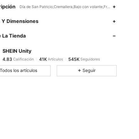
ipción
Día de San Patricio,Cremallera,Bajo con volante,Fruncido,Tela tejida
4.83
41K
545K
s Y Dimensiones
 La Tienda
4.83
41K
545K
SHEIN Unity
4.83
41K
545K
Calificación
Artículos
Seguidores
C***2
pagó
Hace 7 horas
Todos los artículos
Seguir
4.83
41K
545K
4.83
41K
545K
4.83
41K
545K
4.83
41K
545K