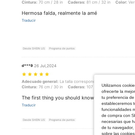
Cintura:
70 cm / 28 in
Caderas:
81 cm / 32 in
Color:
Ver
Hermosa falda, realmente la amé
Traducir
Desde SHEIN US
Programa de puntos
d***9
26 Jul,2024
Adecuado general: La talla corresponde, Altura: 169 cm / 67 in, Peso: 
Adecuado general:
La talla corresponde
Altura:
169 cm / 
Utilizamos cookies
Cintura:
76 cm / 30 in
Caderas:
107 cm / 42 in
Color:
Ve
ofrecerte la mejo
The first thing you should know is the best thing
tu preferencia de
estableceremos to
Traducir
funcionalidades m
de compra con SH
Desde SHEIN US
Programa de puntos
necesarias que h
de tu navegador, 
sobre las cookies