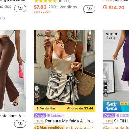
(1000+)
ndidos
$7.83
200+ vendidos
$14.20
con cupón
les
11
14
Venta Flash
Ahorro de $2.44
a grande Estilizados para Estilizar las Caderas, Nuevo Estilo de Primavera y Verano
Pariaura
SHEIN
Pariaura Minifalda A-Line de lunares marrones con cintura ceñida/Falda casual/de trabajo con cintura ceñida
SHEIN Lady Falda midi elegan
-18%
-11%
¡Casi agotado
en Envoltura Faldas De Mujer
#2 Más vendidos