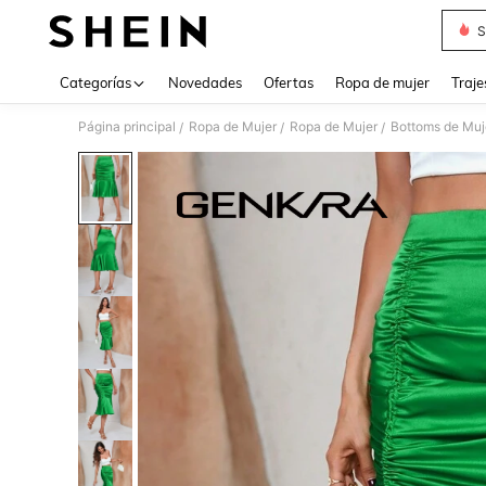
S
Use up 
Categorías
Novedades
Ofertas
Ropa de mujer
Traje
Página principal
Ropa de Mujer
Ropa de Mujer
Bottoms de Muj
/
/
/