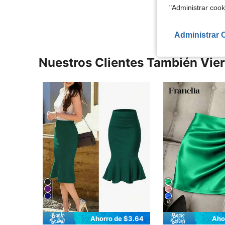
Ver Más Re
"Administrar coo
Administrar 
Nuestros Clientes También Vie
7
18
Ahorro de $3.64
Aho