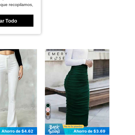
 que recopilamos,
ar Todo
6
Ahorro de $4.62
Ahorro de $3.69