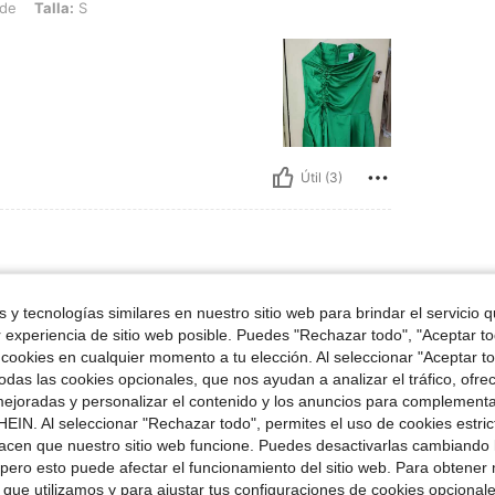
de
Talla:
S
Útil (3)
66 kg / 146 lbs, Busto: 96 cm / 38 in, Cintura: 76 cm / 30 in, Caderas: 107 cm / 42
67 in
Peso:
66 kg / 146 lbs
Busto:
96 cm / 38 in
 y tecnologías similares en nuestro sitio web para brindar el servicio qu
rde
Talla:
L
r experiencia de sitio web posible. Puedes "Rechazar todo", "Aceptar t
 cookies en cualquier momento a tu elección. Al seleccionar "Aceptar to
das las cookies opcionales, que nos ayudan a analizar el tráfico, ofre
ejoradas y personalizar el contenido y los anuncios para complementa
EIN. Al seleccionar "Rechazar todo", permites el uso de cookies estri
Útil (0)
acen que nuestro sitio web funcione. Puedes desactivarlas cambiando 
pero esto puede afectar el funcionamiento del sitio web. Para obtener
 que utilizamos y para ajustar tus configuraciones de cookies opcional