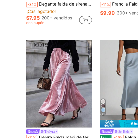
Elegante falda de sirena negra, diseño de cintura alta, dobladillo con volantes, lavable a máquina, adecuada para eventos de otoño
Franclia Falda ajustado plisada de cintura alta con dobladillo asim
-31%
-11%
¡Casi agotado!
$9.99
300+ ven
$7.95
200+ vendidos
con cupón
34
Aho
Trelyra
Se-Helo
Trelyra Falda maxi de terciopelo rosa claro casual para mujer, nueva llegada de otoño, adecuada para salidas y citas.
Falda larga de satén con cintura el
-11%
Local
-19%