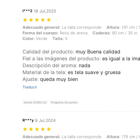
l***2
18 Jul,2025
Adecuado general: La talla corresponde, Altura: 141 cm / 56 in, Peso:
Adecuado general:
La talla corresponde
Altura:
141 cm / 
Forma del cuerpo:
Reloj de arena
Caderas:
90 cm / 35 in
Color:
Verde
Talla:
S
Calidad del producto
:
muy Buena calidad
Fiel a las imágenes del producto
:
es igual a la i
Descripción del aroma
:
nada
Material de la tela
:
es tela suave y gruesa
Ajuste
:
queda muy bien
Traducir
Desde SHEIN US
Programa de puntos
R***y
9 Jul,2024
Adecuado general: La talla corresponde, Altura: 176 cm / 69 in, Peso: 
Adecuado general:
La talla corresponde
Altura:
176 cm / 