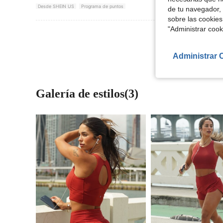
Desde SHEIN US
Programa de puntos
de tu navegador, 
sobre las cookies
"Administrar coo
Ver Más Re
Administrar 
Galería de estilos(3)