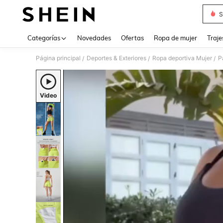
S
Use up 
Categorías
Novedades
Ofertas
Ropa de mujer
Traje
Página principal
Deportes & Exteriores
Ropa deportiva Mujer
P
/
/
/
Video