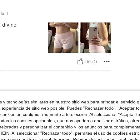
la:
L
a divino
Útil (2)
r
Talla:
M
 y tecnologías similares en nuestro sitio web para brindar el servicio qu
r experiencia de sitio web posible. Puedes "Rechazar todo", "Aceptar t
 cookies en cualquier momento a tu elección. Al seleccionar "Aceptar to
das las cookies opcionales, que nos ayudan a analizar el tráfico, ofre
ejoradas y personalizar el contenido y los anuncios para complementa
EIN. Al seleccionar "Rechazar todo", permites el uso de cookies estri
acen que nuestro sitio web funcione. Puedes desactivarlas cambiando 