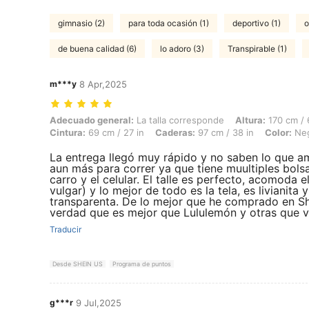
gimnasio (2)
para toda ocasión (1)
deportivo (1)
o
de buena calidad (6)
lo adoro (3)
Transpirable (1)
m***y
8 Apr,2025
Adecuado general: La talla corresponde, Altura: 170 cm / 67 in, Peso: 
Adecuado general:
La talla corresponde
Altura:
170 cm / 
Cintura:
69 cm / 27 in
Caderas:
97 cm / 38 in
Color:
Ne
La entrega llegó muy rápido y no saben lo que am
aun más para correr ya que tiene muultiples bolsa
carro y el celular. El talle es perfecto, acomoda
vulgar) y lo mejor de todo es la tela, es livianita
transparenta. De lo mejor que he comprado en 
verdad que es mejor que Lululemón y otras que v
Traducir
Desde SHEIN US
Programa de puntos
g***r
9 Jul,2025