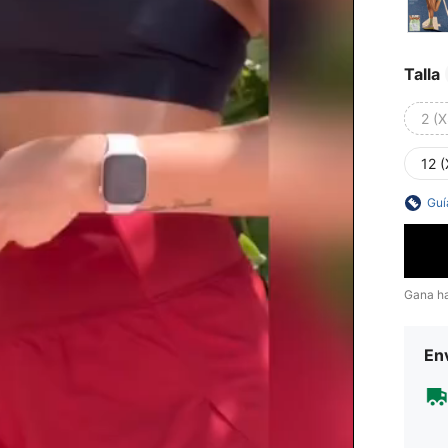
Talla
2 (X
12 (
Guí
Gana h
Env