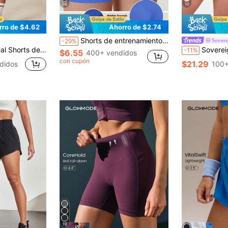
36
10
rro de $4.62
Ahorro de $2.74
Shorts de entrenamiento sin costuras de cintura alta con levantamiento de glúteos para mujeres, control de abdomen sin costura frontal a prueba de sentadillas con elasticidad en 4 direcciones para gimnasio yoga y ciclismo, deportes
Sover
-29%
 blancos de unicolor, para verano y primavera, tenis, fitness, casual, con shorts integrados, pantalones activos
Sovereign Charm Pantalones cortos deport
-11%
$6.55
400+ vendidos
con cupón
$21.29
didos
100+
10