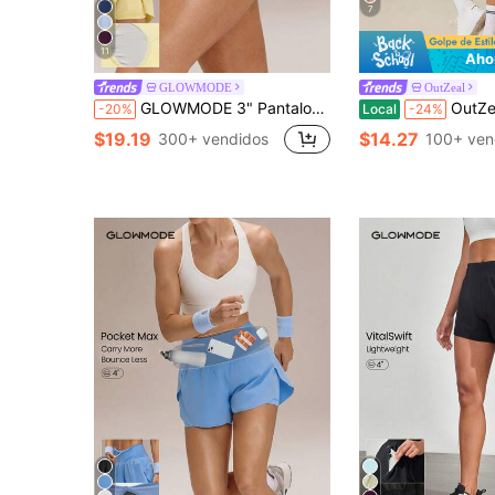
7
11
Aho
GLOWMODE
OutZeal
GLOWMODE 3" Pantalones cortos VitalSwift de secado rápido con abertura alta, cintura ajustable con cordón, bolsillos laterales incorporados, agarre antideslizante, de impacto medio, para correr, trotar, entrenar y hacer ejercicio en el gimnasio
OutZeal Shorts de gimnasia para mujer, shorts deportivos
-20%
Local
-24%
$19.19
$14.27
300+ vendidos
100+ ven