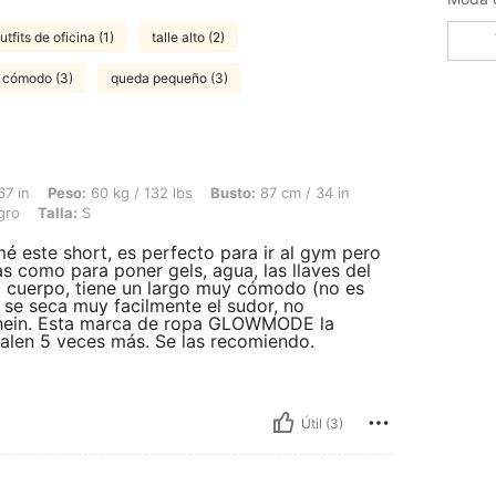
utfits de oficina (1)
talle alto (2)
cómodo (3)
queda pequeño (3)
60 kg / 132 lbs, Busto: 87 cm / 34 in, Cintura: 69 cm / 27 in, Caderas: 97 cm / 38 
67 in
Peso:
60 kg / 132 lbs
Busto:
87 cm / 34 in
gro
Talla:
S
é este short, es perfecto para ir al gym pero
s como para poner gels, agua, las llaves del
 el cuerpo, tiene un largo muy cómodo (no es
 y se seca muy facilmente el sudor, no
Shein. Esta marca de ropa GLOWMODE la
alen 5 veces más. Se las recomiendo.
Útil (3)