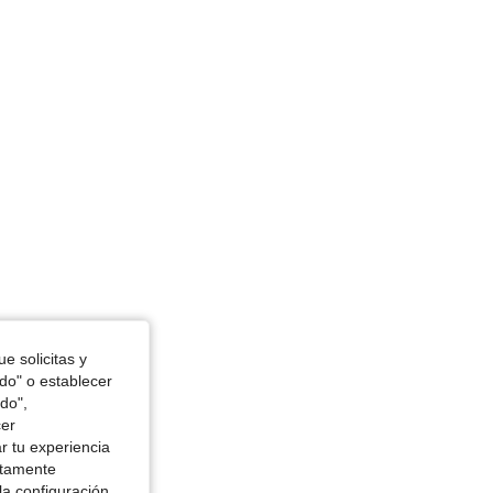
e solicitas y
odo" o establecer
do",
cer
r tu experiencia
ctamente
la configuración