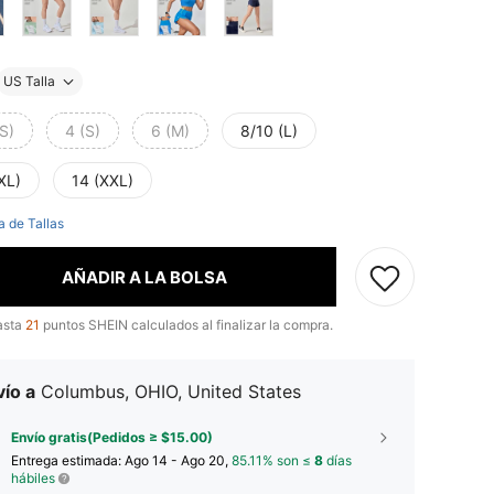
US Talla
S)
4 (S)
6 (M)
8/10 (L)
XL)
14 (XXL)
a de Tallas
AÑADIR A LA BOLSA
asta
21
puntos SHEIN calculados al finalizar la compra.
ío a
Columbus, OHIO, United States
Envío gratis(Pedidos ≥ $15.00)
Entrega estimada:
Ago 14 - Ago 20,
85.11% son ≤
8
días
hábiles