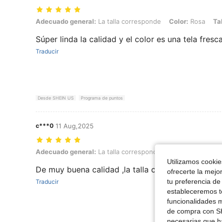
Adecuado general: La talla corresponde, Color: Rosa, Talla: L
Adecuado general:
La talla corresponde
Color:
Rosa
Tal
Súper linda la calidad y el color es una tela fresc
Traducir
Desde SHEIN US
Programa de puntos
c***0
11 Aug,2025
Adecuado general: La talla corresponde, Color: Blue Power, Talla: M
Adecuado general:
La talla corresponde
Color:
Blue Powe
Utilizamos cookies
De muy buena calidad ,la talla corresponde
ofrecerte la mejo
tu preferencia de
Traducir
estableceremos to
funcionalidades m
de compra con SH
necesarias que h