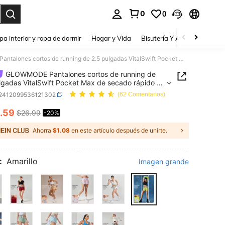
0
0
a. Press Enter to select.
pa interior y ropa de dormir
Hogar y Vida
Bisutería Y Accesorios
Be
GLOWMODE Pantalones cortos de running de 2.5 pulgadas VitalSwift Pocket Max de secado rápido y ultraligeros, con cintura alta, múltiples bolsillos, cintura ajustable con cordón, y ropa interior integrada antiolores para hacer ejercicio, correr y entrenar
GLOWMODE Pantalones cortos de running de
lgadas VitalSwift Pocket Max de secado rápido y
geros, con cintura alta, múltiples bolsillos, cintura
t2412099536121302
(62 Comentarios)
ble con cordón, y ropa interior integrada antiolores
acer ejercicio, correr y entrenar
.59
$26.99
-20%
ICE AND AVAILABILITY
Ahorra
$1.08
en este artículo después de unirte.
:
Amarillo
Imagen grande