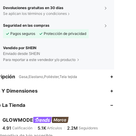
Devoluciones gratuitas en 30 días
Se aplican los términos y condiciones
Seguridad en las compras
Pagos seguros
Protección de privacidad
Vendido por SHEIN
Enviado desde SHEIN
Para reportar a este vendedor y/o producto
ipción
Gasa,Elastano,Poliéster,Tela tejida
4.91
5.1K
2.2M
s Y Dimensiones
 La Tienda
4.91
5.1K
2.2M
GLOWMODE
4.91
5.1K
2.2M
Calificación
Artículos
Seguidores
A***2
pagó
Hace 1 día
eportiva de lujo accesible