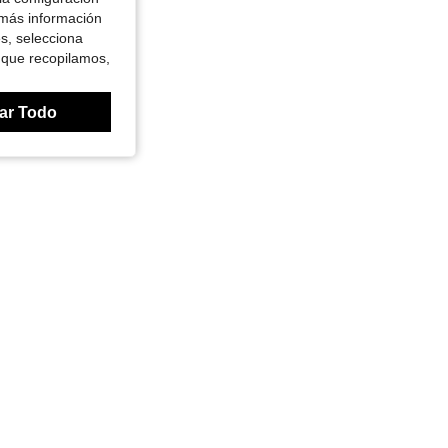
 más información
es, selecciona
 que recopilamos,
ar Todo