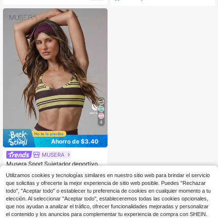
4
Ahorro de $3.40
MUSERA
Musera Sport Sujetador deportivo c
on escote en pico, espalda cruzada
500+ vendidos
Utilizamos cookies y tecnologías similares en nuestro sitio web para brindar el servicio
y tirantes, a rayas, para actividade
8
que solicitas y ofrecerte la mejor experiencia de sitio web posible. Puedes "Rechazar
$
.39
-29%
con cupón
s, entrenamiento, gimnasio, pilates,
fitness y uso diario casual
todo", "Aceptar todo" o establecer tu preferencia de cookies en cualquier momento a tu
elección. Al seleccionar "Aceptar todo", estableceremos todas las cookies opcionales,
que nos ayudan a analizar el tráfico, ofrecer funcionalidades mejoradas y personalizar
el contenido y los anuncios para complementar tu experiencia de compra con SHEIN.