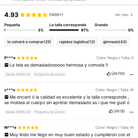
4.93
(1000+)
Ver más
Pequeña
La talla corresponde
Grande
3%
97%
0%
lo volveré a comprar
(25)
rapidez logística
(12)
gimnasio
(43)
P***e
Color: Negro / Talla: S
La
tela
es
demasiadoooooo
hermosa
y
comoda
!!
Útil
(10)
Desde SHEIN US
Programa de puntos
c***o
Color: Negro / Talla: M
Me
encant
ó
la
calidad
es
excelente
y
la
talla
corresponde
,
se
moldea
al
cuerpo
sin
apretar
demasiado
as
í
que
me
gust
ó
Útil
(5)
Desde SHEIN US
Programa de puntos
M***e
Color: Negro / Talla: M
Muy
lindo
me
llego
en
muy
buen
estado
y
cumplieron
con
el