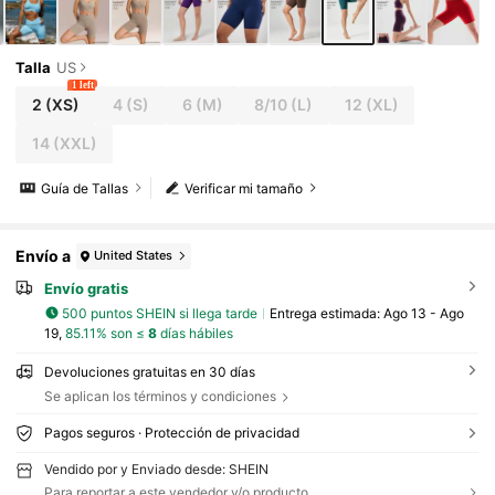
Talla
US
1 left
2
(XS)
4
(S)
6
(M)
8/10
(L)
12
(XL)
14
(XXL)
Guía de Tallas
Verificar mi tamaño
Envío a
United States
Envío gratis
500 puntos SHEIN si llega tarde
Entrega estimada:
Ago 13 - Ago
19,
85.11% son ≤
8
días hábiles
Devoluciones gratuitas en 30 días
Se aplican los términos y condiciones
Pagos seguros · Protección de privacidad
Vendido por y Enviado desde: SHEIN
Para reportar a este vendedor y/o producto