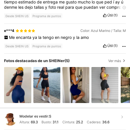
tiempo
estimado
de
entrega
me
gusto
mucho
lo
que
ped
í
ay
ú
denme
les
dejo
tallas
y
foto
real
para
que
puedan
ver
compro
SHEIN
ya
cuatro
a
ñ
os
ay
ú
dame
con
un
like
🌸🥰
Útil
(1)
Desde SHEIN US
Programa de puntos
e***4
Color: Azul Marino / Talla: M
Me
encanta
ya
la
tengo
en
negro
y
la
amo
Útil
(1)
Desde SHEIN US
Programa de puntos
Fotos destacadas de un SHEINer
(5)
Ver más
Modelar es vestir:
S
Altura:
69.3
Busto:
31.1
Cintura:
25.2
Caderas:
36.6