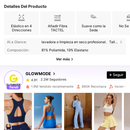
Detalles Del Producto
Elástico en 4
Añadir Fibra
Suave como la
No Se
Direcciones
TACTEL
Seda
2.2M Seguidores
4.91
At a Glance:
lavadora o limpieza en seco profesional、Talle alto、Corto、Elástico Alto、Yoga y Estudio
Composición:
81% Poliamida, 19% Elastano
2.2M Seguidores
4.91
Ver más
GLOWMODE
Seguir
2.2M Seguidores
4.91
1***3
pagó
Hace 1 día
1.9M Vendido recientemente
860K Recompra
Increment
2.2M Seguidores
4.91
2.2M Seguidores
4.91
2.2M Seguidores
4.91