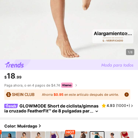
1/8
18
$
.99
Paga ahora, o en 4 pagos de $4.74
Ahorra
$0.95
en este artículo después de unirte.
GLOWMODE Short de ciclista/gimnas
4.93
(
1000+
)
ia cruzado FeatherFit™ de 8 pulgadas par
a ciclismo, , gimnasio, entrenamiento de
verano
Color: Muérdago