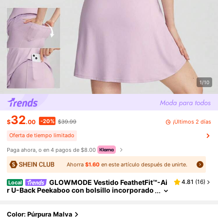
1/10
32
-20%
¡Últimos 2 días
$
.00
$39.99
Oferta de tiempo limitado
Paga ahora, o en 4 pagos de $8.00
Ahorra
$1.60
en este artículo después de unirte.
GLOWMODE Vestido FeathetFit™-Ai
4.81
(
16
)
Local
r U-Back Peekaboo con bolsillo incorporado
para shorts, soporte ligero antideslizante pa
ra estudio de yoga, gimnasio y uso diario
Color: Púrpura Malva