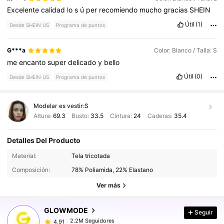
Excelente
calidad
lo
s
ú
per
recomiendo
mucho
gracias
SHEIN
Útil
(1)
Desde SHEIN US
Programa de puntos
G***a
Color: Blanco / Talla: S
me
encanto
super
delicado
y
bello
Útil
(0)
Desde SHEIN US
Programa de puntos
Modelar es vestir:
S
Altura:
69.3
Busto:
33.5
Cintura:
24
Caderas:
35.4
Detalles Del Producto
Material:
Tela tricotada
2.2M Seguidores
4.91
Composición:
78% Poliamida, 22% Elastano
Ver más
2.2M Seguidores
4.91
GLOWMODE
Seguir
2.2M Seguidores
4.91