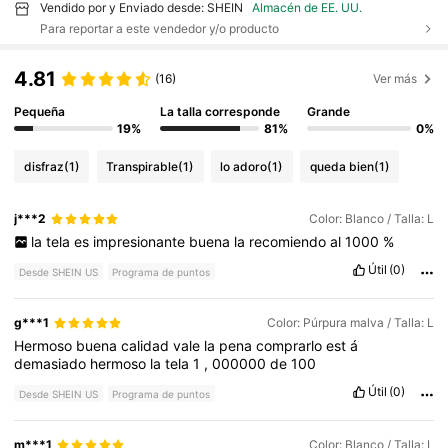
Vendido por y Enviado desde: SHEIN
Almacén de EE. UU.
Para reportar a este vendedor y/o producto
4.81
(16)
Ver más
Pequeña
La talla corresponde
Grande
19%
81%
0%
disfraz
(1)
Transpirable
(1)
lo adoro
(1)
queda bien
(1)
j***2
Color: Blanco / Talla: L
la
tela
es
impresionante
buena
la
recomiendo
al
1000
%
Útil
(0)
Desde SHEIN US
Programa de puntos
g***1
Color: Púrpura malva / Talla: L
Hermoso
buena
calidad
vale
la
pena
comprarlo
est
á
demasiado
hermoso
la
tela
1
,
000000
de
100
Útil
(0)
Desde SHEIN US
Programa de puntos
m***1
Color: Blanco / Talla: L