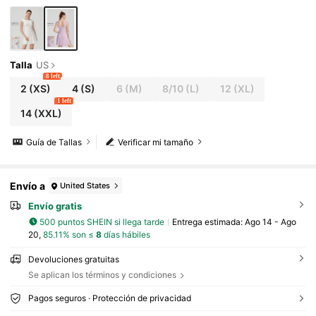
Talla
US
8 left
2
(XS)
4
(S)
6
(M)
8/10
(L)
12
(XL)
1 left
14
(XXL)
Guía de Tallas
Verificar mi tamaño
Envío a
United States
Envío gratis
500 puntos SHEIN si llega tarde
Entrega estimada:
Ago 14 - Ago
20,
85.11% son ≤
8
días hábiles
Devoluciones gratuitas
Se aplican los términos y condiciones
Pagos seguros · Protección de privacidad