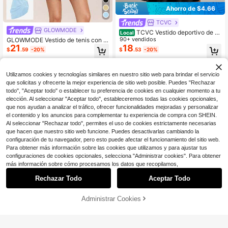
Ahorro de $4.66
TCVC
GLOWMODE
TCVC Vestido deportivo de m
Local
ujer con tirantes cruzados y bolsillo
90+ vendidos
GLOWMODE Vestido de tenis con e
s, diseño de espalda cruzada abiert
21
18
scote de corazón, tirantes anchos y
$
.59
-20%
$
.53
-20%
a, cuello redondo, vestido de tenis,
copas desmontables para girar y bri
adecuado para deportes interiores/
llar, uso diario y casual en la calle
exteriores, yoga, tela amigable con l
a piel, ajuste delgado, negro de ver
Utilizamos cookies y tecnologías similares en nuestro sitio web para brindar el servicio
ano
que solicitas y ofrecerte la mejor experiencia de sitio web posible. Puedes "Rechazar
todo", "Aceptar todo" o establecer tu preferencia de cookies en cualquier momento a tu
elección. Al seleccionar "Aceptar todo", estableceremos todas las cookies opcionales,
que nos ayudan a analizar el tráfico, ofrecer funcionalidades mejoradas y personalizar
el contenido y los anuncios para complementar tu experiencia de compra con SHEIN.
Al seleccionar "Rechazar todo", permites el uso de cookies estrictamente necesarias
que hacen que nuestro sitio web funcione. Puedes desactivarlas cambiando la
configuración de tu navegador, pero esto puede afectar el funcionamiento del sitio web.
Para obtener más información sobre las cookies que utilizamos y para ajustar tus
configuraciones de cookies opcionales, selecciona "Administrar cookies". Para obtener
más información sobre cómo procesamos los datos que recopilamos,
Rechazar Todo
Aceptar Todo
4
AÑADIR A LA
Administrar Cookies
COMPRA AHORA
Ahorro de $26.92
4
BOLSA
Vestido camisero casual de m
GLOWMODE
Local
21
ujer con mangas abullonadas, cuell
$
.06
-56%