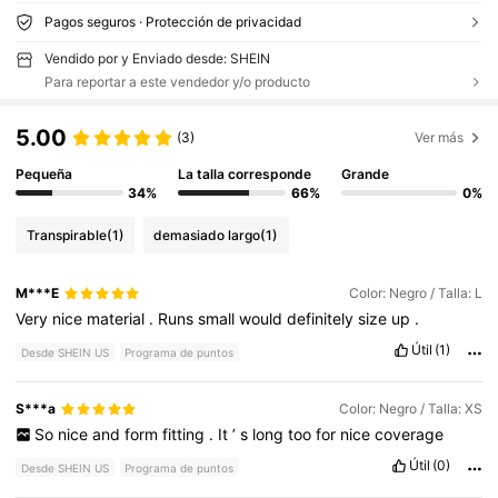
Pagos seguros · Protección de privacidad
Vendido por y Enviado desde: SHEIN
Para reportar a este vendedor y/o producto
5.00
(3)
Ver más
Pequeña
La talla corresponde
Grande
34%
66%
0%
Transpirable
(1)
demasiado largo
(1)
M***E
Color: Negro / Talla: L
Very
nice
material
.
Runs
small
would
definitely
size
up
.
Útil
(1)
Desde SHEIN US
Programa de puntos
S***a
Color: Negro / Talla: XS
So
nice
and
form
fitting
.
It
’
s
long
too
for
nice
coverage
Útil
(0)
Desde SHEIN US
Programa de puntos