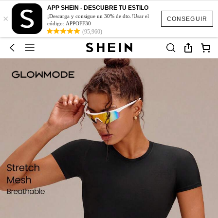
APP SHEIN - DESCUBRE TU ESTILO
×
¡Descarga y consigue un 30% de dto.!Usar el
CONSEGUIR
código: APPOFF30
(95,960)