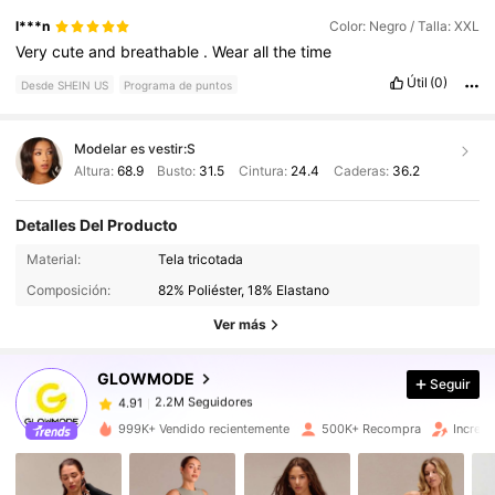
l***n
Color: Negro / Talla: XXL
Very
cute
and
breathable
.
Wear
all
the
time
Útil
(0)
Desde SHEIN US
Programa de puntos
Modelar es vestir:
S
Altura:
68.9
Busto:
31.5
Cintura:
24.4
Caderas:
36.2
Detalles Del Producto
2.2M Seguidores
4.91
Material:
Tela tricotada
Composición:
82% Poliéster, 18% Elastano
2.2M Seguidores
4.91
Ver más
GLOWMODE
Seguir
2.2M Seguidores
4.91
b***s
pagó
Hace 1 día
999K+ Vendido recientemente
500K+ Recompra
Increm
2.2M Seguidores
4.91