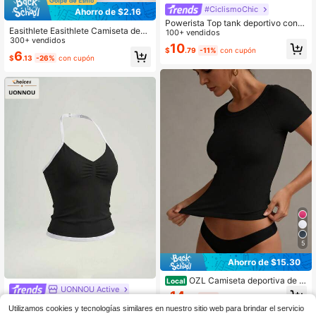
#CiclismoChic
Ahorro de $2.16
Powerista Top tank deportivo con e
Easithlete Easithlete Camiseta depo
stampado de camuflaje
100+ vendidos
rtiva de manga corta ajustada de un
300+ vendidos
10
icolor minimalista, sin costuras
$
.79
-11%
con cupón
6
$
.13
-26%
con cupón
5
Ahorro de $15.30
OZL Camiseta deportiva de c
Local
UONNOU Active
uello redondo sin costuras para muj
14
$
.78
-51%
er - 90% nailon, 10% spandex. Súpe
UONNOU 1 pieza Camisola de
NEW
Utilizamos cookies y tecnologías similares en nuestro sitio web para brindar el servicio
r suave, transpirable, de secado ráp
tirantes finos para mujer para todas