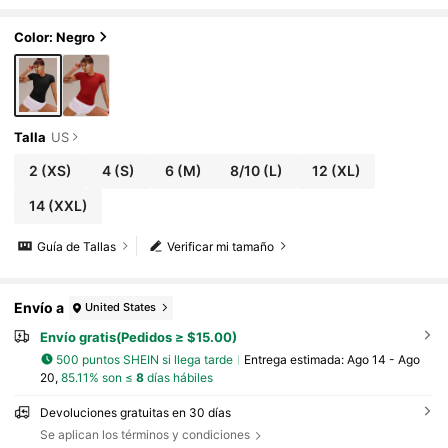
logo contrastante en la espalda, ajuste ceñid
o, compresión, malla elástica y transpirable
Color: Negro
Talla
US
2
(XS)
4
(S)
6
(M)
8/10
(L)
12
(XL)
14
(XXL)
Guía de Tallas
Verificar mi tamaño
Envío a
United States
Envío gratis(Pedidos ≥ $15.00)
500 puntos SHEIN si llega tarde
Entrega estimada:
Ago 14 - Ago
20,
85.11% son ≤
8
días hábiles
Devoluciones gratuitas en 30 días
Se aplican los términos y condiciones