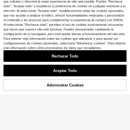
8
ido y muy elástica. Adecuada para
$
.43
-74%
que solicitas y ofrecerte la mejor experiencia de sitio web posible. Puedes "Rechazar
las estaciones, moldeadora, tirantes
yoga, fitness, running y otros deport
todo", "Aceptar todo" o establecer tu preferencia de cookies en cualquier momento a tu
ajustables, copas desmontables par
es.
a deportes
elección. Al seleccionar "Aceptar todo", estableceremos todas las cookies opcionales,
que nos ayudan a analizar el tráfico, ofrecer funcionalidades mejoradas y personalizar
el contenido y los anuncios para complementar tu experiencia de compra con SHEIN.
Al seleccionar "Rechazar todo", permites el uso de cookies estrictamente necesarias
que hacen que nuestro sitio web funcione. Puedes desactivarlas cambiando la
configuración de tu navegador, pero esto puede afectar el funcionamiento del sitio web.
Para obtener más información sobre las cookies que utilizamos y para ajustar tus
configuraciones de cookies opcionales, selecciona "Administrar cookies". Para obtener
más información sobre cómo procesamos los datos que recopilamos,
Rechazar Todo
Aceptar Todo
Administrar Cookies
¡20% DE DESCUENTO!
AÑADIR A LA BOLSA