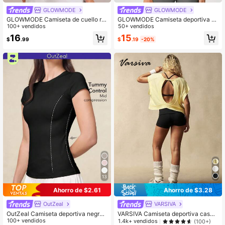
GLOWMODE
GLOWMODE
GLOWMODE Camiseta de cuello re
GLOWMODE Camiseta deportiva tr
dondo de ajuste regular, ultraligera,
100+ vendidos
anspirable de modal para uso diario
50+ vendidos
de secado rápido, con dobladillo cu
casual
15
16
$
.19
-20%
$
.99
rvo, costuras reflectantes, para corr
er, entrenar, tenis y uso diario activo
13
Ahorro de $2.61
Ahorro de $3.28
OutZeal
VARSIVA
OutZeal Camiseta deportiva negra
VARSIVA Camiseta deportiva casua
para mujer, unicolor, para entrenami
100+ vendidos
l de unicolor con espalda hueca
1.4k+ vendidos
(100+)