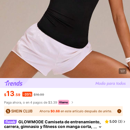
1/7
13
-20%
$
.59
$16.99
Paga ahora, o en 4 pagos de $3.39
Ahorra
$0.68
en este artículo después de unirte.
GLOWMODE Camiseta de entrenamiento,
5.00
(
3
)
carrera, gimnasio y fitness con manga corta,