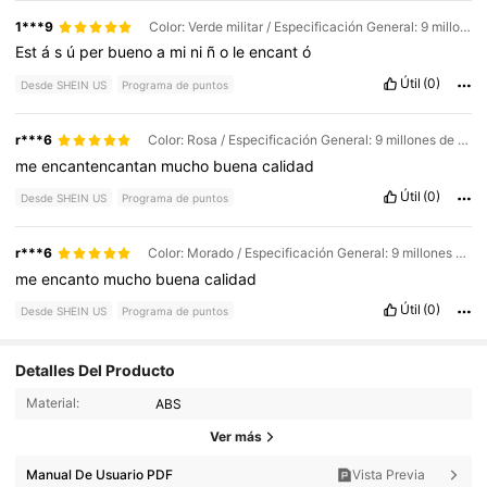
1***9
Color: Verde militar / Especificación General: 9 millones de soldados del Ejército Popular de Liberación
Est
á
s
ú
per
bueno
a
mi
ni
ñ
o
le
encant
ó
Útil
(0)
Desde SHEIN US
Programa de puntos
r***6
Color: Rosa / Especificación General: 9 millones de soldados del Ejército Popular de Liberación
me
encantencantan
mucho
buena
calidad
Útil
(0)
Desde SHEIN US
Programa de puntos
r***6
Color: Morado / Especificación General: 9 millones de soldados del Ejército Popular de Liberación
me
encanto
mucho
buena
calidad
Útil
(0)
Desde SHEIN US
Programa de puntos
Detalles Del Producto
Material:
ABS
167 Seguidores
4.78
Ver más
167 Seguidores
4.78
Manual De Usuario PDF
Vista Previa