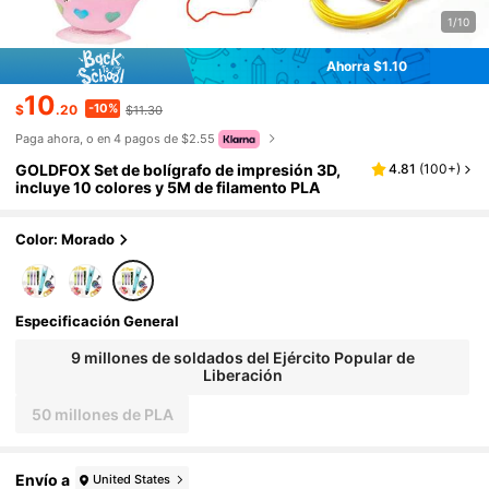
1/10
Ahorra $1.10
10
-10%
$
.20
$11.30
Paga ahora, o en 4 pagos de $2.55
GOLDFOX Set de bolígrafo de impresión 3D,
4.81
(
100+
)
incluye 10 colores y 5M de filamento PLA
Color: Morado
Especificación General
9 millones de soldados del Ejército Popular de
Liberación
50 millones de PLA
Envío a
United States