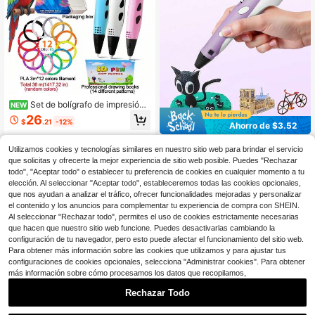
Set de bolígrafo de impresión
NEW
3D, incluye filamento PLA de 3m*1
26
$
.21
-12%
2 colores (longitud total 36M / 1417.
Ahorro de $3.52
32 In) y libro de dibujo profesional.
Teckwe Bolígrafo de dibujo 3D, bolí
Adecuado para arte creativo, pintur
Utilizamos cookies y tecnologías similares en nuestro sitio web para brindar el servicio
grafo de impresión DIY, herramienta
a de garabatos y creación de garab
12
que solicitas y ofrecerte la mejor experiencia de sitio web posible. Puedes "Rechazar
$
.88
-21%
con cupón
de arte de juguete de garabateo 3D,
atos 3D
todo", "Aceptar todo" o establecer tu preferencia de cookies en cualquier momento a tu
regalo de cumpleaños, regalo DIY id
eal para niños, filamento PLA + guí
elección. Al seleccionar "Aceptar todo", estableceremos todas las cookies opcionales,
a + cubierta para dedos + soporte
que nos ayudan a analizar el tráfico, ofrecer funcionalidades mejoradas y personalizar
el contenido y los anuncios para complementar tu experiencia de compra con SHEIN.
Al seleccionar "Rechazar todo", permites el uso de cookies estrictamente necesarias
que hacen que nuestro sitio web funcione. Puedes desactivarlas cambiando la
configuración de tu navegador, pero esto puede afectar el funcionamiento del sitio web.
Para obtener más información sobre las cookies que utilizamos y para ajustar tus
configuraciones de cookies opcionales, selecciona "Administrar cookies". Para obtener
más información sobre cómo procesamos los datos que recopilamos,
Ahorro de $14.87
Rechazar Todo
Pincel 3D Esencial | Para Est
Local
udiantes y Adultos – Grosor ajustabl