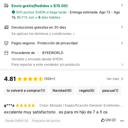
Envío gratis(Pedidos ≥ $15.00)
500 puntos SHEIN si llega tarde
Entrega estimada:
Ago 13 - Ago
19,
85.11% son ≤
8
días hábiles
Devoluciones gratuitas en 30 días
Se aplican los términos y condiciones
Pagos seguros · Protección de privacidad
Procedente de
BYEEWORLD
Vendido y enviado desde SHEIN.
Para reportar a este vendedor y/o producto
4.81
(100+)
Ver más
lo volveré a comprar
(1)
Navidad
(6)
regalo
(6)
pascua
(1)
g***a
Color: Morado / Especificación General: 9 millones de soldados del Ejército Popular de Liberación
excelente
muy
satisfactorio
.
es
para
mi
hijo
de
7
a
ñ
os
Útil
(2)
Desde SHEIN US
Programa de puntos