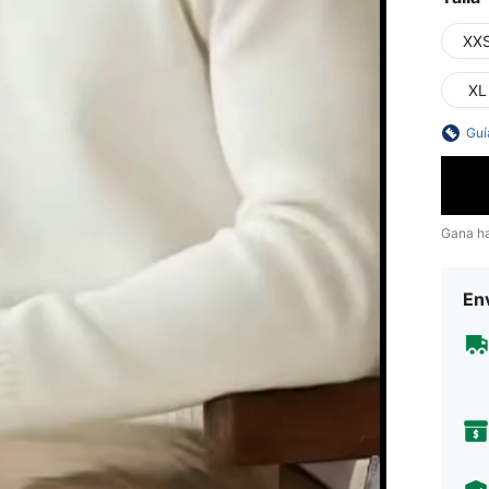
XX
XL
Guí
Gana h
Env