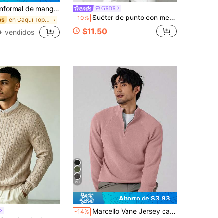
rta de punto de unicolor para hombre, para primavera/verano
GRDR
Suéter de punto con media cremallera de manga larga casual para hombre GRDR, versátil para uso diario
-10%
en Caqui Tops de punto para hombre
os
$11.50
+ vendidos
20
Ahorro de $3.93
Marcello Vane Jersey casual de punto con media cremallera y mangas raglán de unicolor para hombres, otoño e invierno
-14%