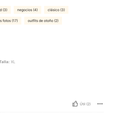
d (3)
negocios (4)
clásico (3)
 fotos (17)
outfits de otoño (2)
Talla:
XL
Útil (2)