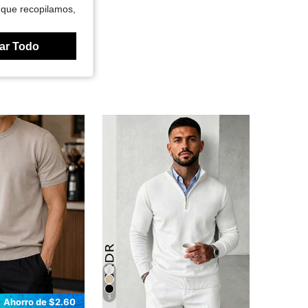
 que recopilamos,
ar Todo
5
Ahorro de $2.60