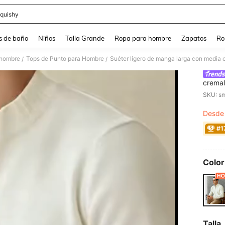
quishy
and down arrow keys to navigate search Búsqueda reciente and Busca y Encuentr
s de baño
Niños
Talla Grande
Ropa para hombre
Zapatos
Ro
 hombre
Tops de Punto para Hombre
/
/
cremal
punto 
SKU: s
Desde
PR
#1
Color
Talla