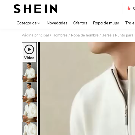
S
Use up 
Categorías
Novedades
Ofertas
Ropa de mujer
Traje
Página principal
Hombres
Ropa de hombre
Jerséis Punto para
/
/
/
Video