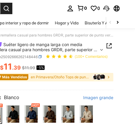
0
0
a. Press Enter to select.
pa interior y ropa de dormir
Hogar y Vida
Bisutería Y Accesorios
Be
Suéter ligero de manga larga con media cremallera casual para hombres GRDR, parte superior de punto versátil para uso diario
Suéter ligero de manga larga con media
lera casual para hombres GRDR, parte superior de
versátil para uso diario
m25092666262148446
(100+ Comentarios)
11
$
.39
$11.99
-5%
ICE AND AVAILABILITY
7 Más Vendidos
en Primavera/Otoño Tops de punto para hombre
:
Blanco
Imagen grande