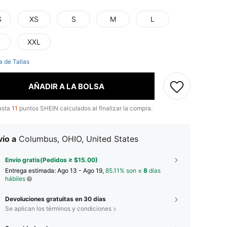
S
XS
S
M
L
XXL
a de Tallas
AÑADIR A LA BOLSA
asta
11
puntos SHEIN calculados al finalizar la compra.
ío a
Columbus, OHIO, United States
Envío gratis(Pedidos ≥ $15.00)
Entrega estimada:
Ago 13 - Ago 19,
85.11% son ≤
8
días
hábiles
Devoluciones gratuitas en 30 días
Se aplican los términos y condiciones