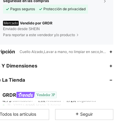
Seguridad en las compras
Pagos seguros
Protección de privacidad
Vendido por GRDR
Mercado
Enviado desde SHEIN
Para reportar a este vendedor y/o producto
ipción
Cuello Alzado,Lavar a mano, no limpiar en seco,Invierno,Primavera/
4.73
1.1K
172K
s Y Dimensiones
 La Tienda
4.73
1.1K
172K
GRDR
Vendedor 3P
4.73
1.1K
172K
Calificación
Artículos
Seguidores
Y***a
pagó
Hace 3 horas
Todos los artículos
Seguir
4.73
1.1K
172K
4.73
1.1K
172K