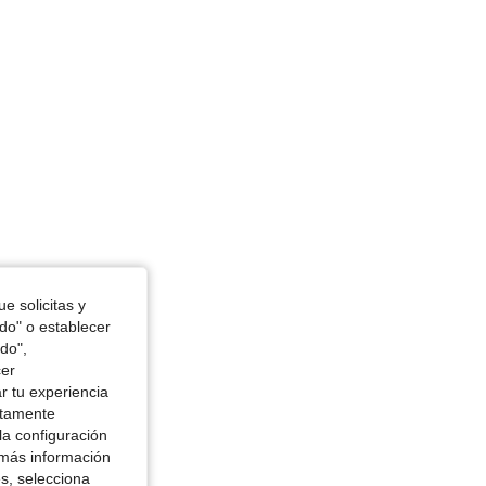
44 in, Color: Blanco, Talla: S
e solicitas y
odo" o establecer
do",
cer
r tu experiencia
ctamente
la configuración
 más información
es, selecciona