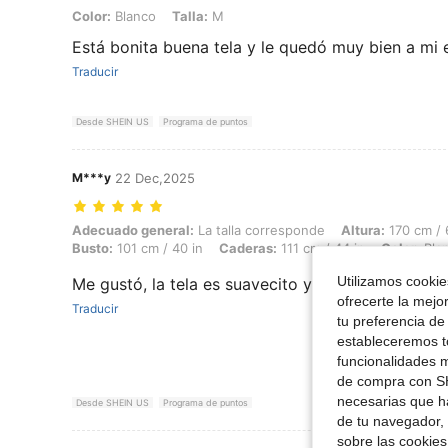
Color: Blanco, Talla: M
Color:
Blanco
Talla:
M
Está bonita buena tela y le quedó muy bien a mi
Traducir
Desde SHEIN US
Programa de puntos
M***y
22 Dec,2025
Adecuado general: La talla corresponde, Altura: 170 cm / 67 in, Peso:
Adecuado general:
La talla corresponde
Altura:
170 cm / 
Busto:
101 cm / 40 in
Caderas:
111 cm / 44 in
Color:
Bla
Utilizamos cookies
Me gustó, la tela es suavecito y la talla correspo
ofrecerte la mejo
Traducir
tu preferencia de
estableceremos to
funcionalidades m
de compra con SH
necesarias que h
Desde SHEIN US
Programa de puntos
de tu navegador, 
sobre las cookies