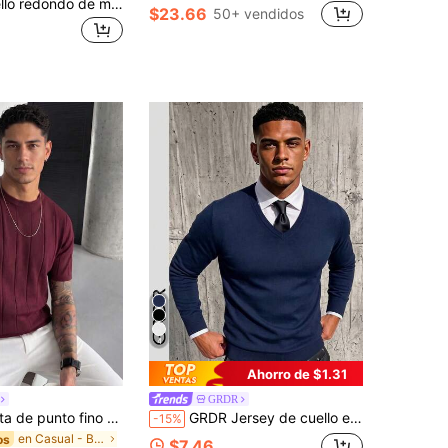
Suéter de cuello redondo de manga larga con patrón floral retorcido para hombre GRDR
$23.66
50+ vendidos
4
Ahorro de $1.31
GRDR
GRDR Camiseta de punto fino de verano para hombre, unicolor, acanalada, manga corta, deportiva casual, adecuada para deportes al aire libre
GRDR Jersey de cuello en V de manga larga para hombre, jersey de punto versátil para uso diario
-15%
en Casual - Básico Tops de punto para hombre
os
$7.46