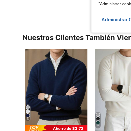
Ver Más Re
"Administrar coo
Administrar 
Nuestros Clientes También Vie
8
7
Ahorro de $3.72