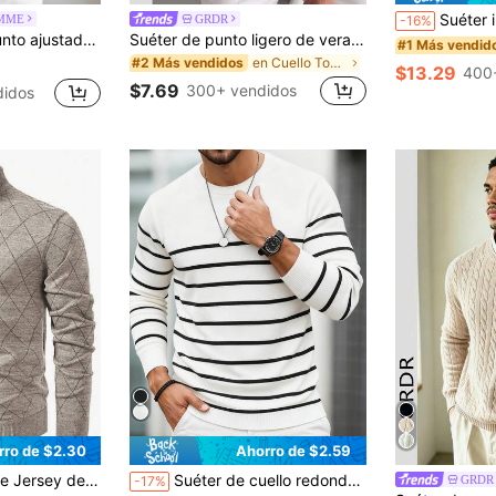
Suéter informal de manga co
MME
GRDR
-16%
unicolor y minimalista, para hombre, para otoño/invierno
Suéter de punto ligero de verano para hombre GRDR, manga corta de unicolor con textura acanalada, adecuado para deportes casuales
#1 Más vendid
en Cuello Tops de punto para hombre
#2 Más vendidos
$13.29
400
$7.69
300+ vendidos
didos
rro de $2.30
Ahorro de $2.59
en Caqui Suéteres para hombre
manga larga, ligero para hombre, para otoño/invierno
Suéter de cuello redondo a rayas versátil de moda para hombre otoño/invierno, esencial para el desplazamiento diario y citas
GRDR
-17%
)