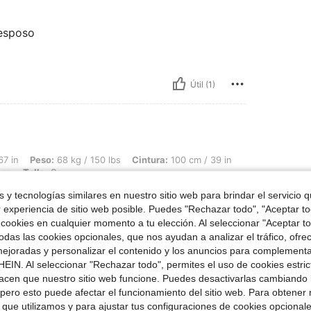
 esposo
Útil (1)
 68 kg / 150 lbs, Cintura: 100 cm / 39 in, Busto: 101 cm / 40 in, Caderas: 111 cm / 
67 in
Peso:
68 kg / 150 lbs
Cintura:
100 cm / 39 in
nco
Talla:
S
 y tecnologías similares en nuestro sitio web para brindar el servicio qu
nde
r experiencia de sitio web posible. Puedes "Rechazar todo", "Aceptar t
 cookies en cualquier momento a tu elección. Al seleccionar "Aceptar to
das las cookies opcionales, que nos ayudan a analizar el tráfico, ofre
ejoradas y personalizar el contenido y los anuncios para complementa
EIN. Al seleccionar "Rechazar todo", permites el uso de cookies estri
acen que nuestro sitio web funcione. Puedes desactivarlas cambiando 
Útil (4)
pero esto puede afectar el funcionamiento del sitio web. Para obtener
 que utilizamos y para ajustar tus configuraciones de cookies opcional