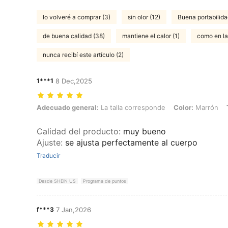
lo volveré a comprar (3)
sin olor (12)
Buena portabilida
de buena calidad (38)
mantiene el calor (1)
como en las
nunca recibí este artículo (2)
1***1
8 Dec,2025
Adecuado general: La talla corresponde, Color: Marrón, Talla: XL
Adecuado general:
La talla corresponde
Color:
Marrón
Calidad del producto
:
muy bueno
Ajuste
:
se ajusta perfectamente al cuerpo
Traducir
Desde SHEIN US
Programa de puntos
f***3
7 Jan,2026