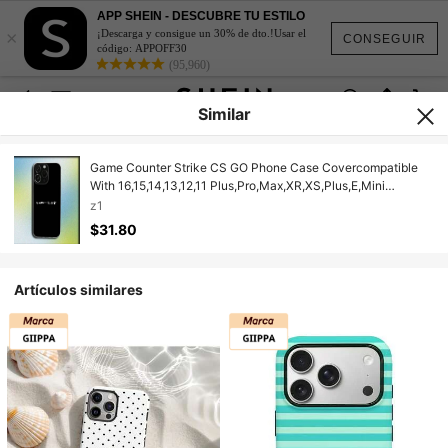
APP SHEIN - DESCUBRE TU ESTILO
×
¡Descarga y consigue un 30% de dto.!Usar el
CONSEGUIR
código: APPOFF30
(95,960)
Similar
Game Counter Strike CS GO Phone Case Covercompatible
With 16,15,14,13,12,11 Plus,Pro,Max,XR,XS,Plus,E,Mini
Transparent Soft Cover,Covercompatible With 17 Case, 17
z1
Pro Case, 17 Pro Max Case
$31.80
Artículos similares