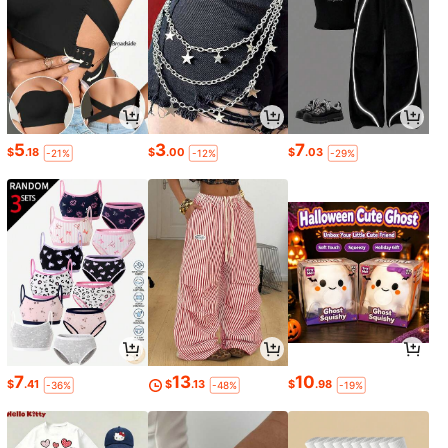
5
3
7
$
.18
$
.00
$
.03
-21%
-12%
-29%
7
13
10
$
.41
$
.13
$
.98
-36%
-48%
-19%