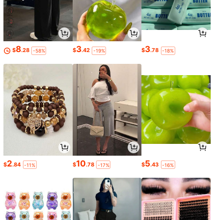
8
3
3
$
.28
$
.42
$
.78
-58%
-19%
-18%
2
10
5
$
.84
$
.78
$
.43
-11%
-17%
-16%