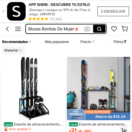
APP SHEIN - DESCUBRE TU ESTILO
Vestidos De Mujer Casual
×
¡Descarga y consigue un 30% de dto.!Usar el
CONSEGUIR
Vestidos Elegantes De Mujer
código: APPOFF30
(95,960)
Blusas Bonitas De Mujer
Conjunto De Dos Piezas Mujer
Squishies
Recomendados
Más populares
Precio
Filtros
Material
Vestidos De Mujer Casual
Vestidos Elegantes De Mujer
Ahorro de $19.34
Estante de almacenamiento i
Estante de almacenamiento d
Local
Local
ndependiente de acero para esquís
e esquís - Soporte de piso independ
Solo quedan 5
21
$
.36
-48%