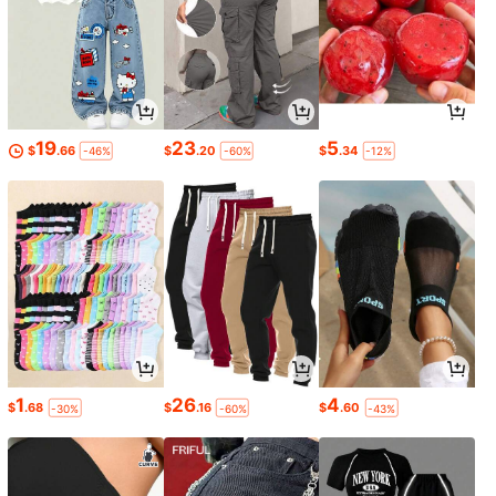
19
23
5
$
.66
$
.20
$
.34
-46%
-60%
-12%
1
26
4
$
.68
$
.16
$
.60
-30%
-60%
-43%