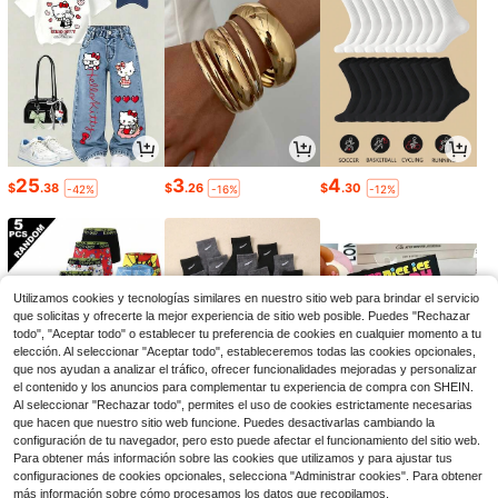
25
3
4
$
.38
$
.26
$
.30
-42%
-16%
-12%
Utilizamos cookies y tecnologías similares en nuestro sitio web para brindar el servicio
que solicitas y ofrecerte la mejor experiencia de sitio web posible. Puedes "Rechazar
todo", "Aceptar todo" o establecer tu preferencia de cookies en cualquier momento a tu
elección. Al seleccionar "Aceptar todo", estableceremos todas las cookies opcionales,
que nos ayudan a analizar el tráfico, ofrecer funcionalidades mejoradas y personalizar
el contenido y los anuncios para complementar tu experiencia de compra con SHEIN.
Al seleccionar "Rechazar todo", permites el uso de cookies estrictamente necesarias
que hacen que nuestro sitio web funcione. Puedes desactivarlas cambiando la
7
3
5
configuración de tu navegador, pero esto puede afectar el funcionamiento del sitio web.
$
.37
$
.44
$
.67
-21%
-30%
-19%
Para obtener más información sobre las cookies que utilizamos y para ajustar tus
configuraciones de cookies opcionales, selecciona "Administrar cookies". Para obtener
1
más información sobre cómo procesamos los datos que recopilamos,