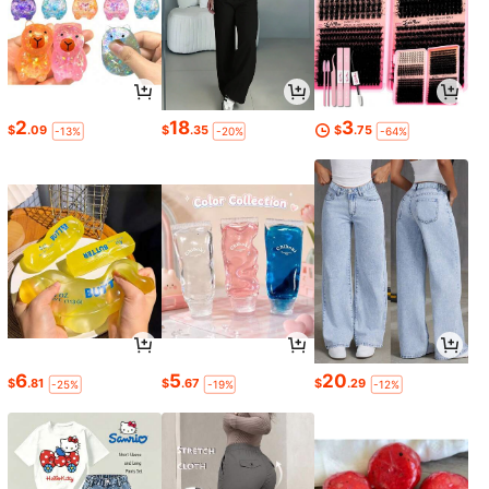
2
18
3
$
.09
$
.35
$
.75
-13%
-20%
-64%
6
5
20
$
.81
$
.67
$
.29
-25%
-19%
-12%