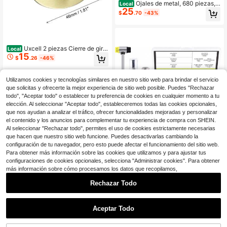
Ojales de metal, 680 piezas, 1
Local
25
7 colores, kit de ojales de metal de
$
.70
-43%
3/16 de pulgada, juego de ojales mu
lticolor con herramienta de instalaci
ón, cinta métrica y caja de almacen
amiento para zapatos, cinturones, r
opa, manualidades y bolsas
Uxcell 2 piezas Cierre de giro
Local
15
y bloqueo, cierres de bloqueo de 46
$
.26
-46%
x 35 mm para bolso, accesorios de
hardware de clip de cierre de bolsa
ovalado de aleación de zinc para m
Utilizamos cookies y tecnologías similares en nuestro sitio web para brindar el servicio
anualidades de bolsos DIY, bronce
que solicitas y ofrecerte la mejor experiencia de sitio web posible. Puedes "Rechazar
todo", "Aceptar todo" o establecer tu preferencia de cookies en cualquier momento a tu
elección. Al seleccionar "Aceptar todo", estableceremos todas las cookies opcionales,
que nos ayudan a analizar el tráfico, ofrecer funcionalidades mejoradas y personalizar
el contenido y los anuncios para complementar tu experiencia de compra con SHEIN.
Al seleccionar "Rechazar todo", permites el uso de cookies estrictamente necesarias
que hacen que nuestro sitio web funcione. Puedes desactivarlas cambiando la
configuración de tu navegador, pero esto puede afectar el funcionamiento del sitio web.
Para obtener más información sobre las cookies que utilizamos y para ajustar tus
configuraciones de cookies opcionales, selecciona "Administrar cookies". Para obtener
más información sobre cómo procesamos los datos que recopilamos,
Glarks 82 piezas de ojales en
Local
Rechazar Todo
29
grosados de 14 mm con juegos de h
$
.00
-45%
erramientas, 80 piezas de ojales de
1
4 colores con arandelas y 4 piezas
0
Envío gratis
de herramientas de instalación para
Aceptar Todo
Ahorro de $1.20
tela, lona, cortina, ropa, reparación
de cuero
200 piezas de remaches de cuero, r