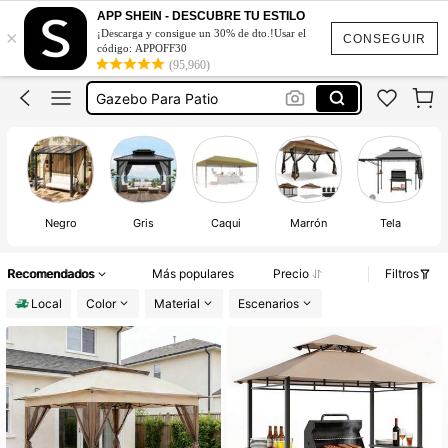
APP SHEIN - DESCUBRE TU ESTILO
×
¡Descarga y consigue un 30% de dto.!Usar el
CONSEGUIR
código: APPOFF30
(95,960)
Carpa Para Patio
Gazebo Para Patio
Pergolas Para Patio
Gasebos Para Patios
Carpas Para Patio
Carpa Para Patio
Negro
Gris
Caqui
Marrón
Tela
Gazebo Para Patio
Recomendados
Más populares
Precio
Filtros
Local
Color
Material
Escenarios