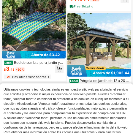
al para acampar, con mosquitera ex
Free Shipping
traíble, para jardín, patio o terraza
(beige y blanco, 3x3 metros).
Ahorro de $3.42
Red de sombra para jardín y p
Local
atio con hebilla de cobre y cuerda c
3
$
.48
-50%
olgante, de polietileno de alta densi
Ahorro de $1,902.44
dad, bloqueo UV del 90%, adecuad
21
Hay otros vendedores
a para pabellones, terrazas, toldos
Pérgola de jardín de 12 x 20 pi
Local
de jardín, invernaderos, redes de so
es con techo duro - Pérgola de mad
1,667
mbra para plantas, refuerzo de esqu
$
.56
-53%
era maciza para exteriores con dobl
Utilizamos cookies y tecnologías similares en nuestro sitio web para brindar el servicio
inas de plástico, red de sombra exte
e techo de hierro y estructura de m
que solicitas y ofrecerte la mejor experiencia de sitio web posible. Puedes "Rechazar
Envío Rápido
Free Shipping
rior de varios tamaños, red de somb
adera en gris carbón y gris marrón p
todo", "Aceptar todo" o establecer tu preferencia de cookies en cualquier momento a tu
ra, red de sombra para plantas, pant
ara el jardín, el porche y el patio
alla de privacidad
elección. Al seleccionar "Aceptar todo", estableceremos todas las cookies opcionales,
que nos ayudan a analizar el tráfico, ofrecer funcionalidades mejoradas y personalizar
el contenido y los anuncios para complementar tu experiencia de compra con SHEIN.
Al seleccionar "Rechazar todo", permites el uso de cookies estrictamente necesarias
que hacen que nuestro sitio web funcione. Puedes desactivarlas cambiando la
configuración de tu navegador, pero esto puede afectar el funcionamiento del sitio web.
Para obtener más información sobre las cookies que utilizamos y para ajustar tus