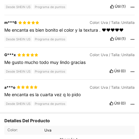
Útil
(1)
Desde SHEIN US
Programa de puntos
m***6
Color: Uva / Talla: Unitalla
Me
encanta
es
bien
bonito
el
color
y
la
textura
.
❤️❤️❤️❤️❤️
Útil
(1)
Desde SHEIN US
Programa de puntos
G***x
Color: Uva / Talla: Unitalla
Me
gusto
mucho
todo
muy
lindo
gracias
Útil
(0)
Desde SHEIN US
Programa de puntos
a***o
Color: Uva / Talla: Unitalla
Me
encanta
es
la
cuarta
vez
q
lo
pido
Útil
(0)
Desde SHEIN US
Programa de puntos
Detalles Del Producto
2.2K Seguidores
4.74
Color:
Uva