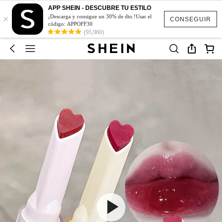
APP SHEIN - DESCUBRE TU ESTILO
×
¡Descarga y consigue un 30% de dto.!Usar el
CONSEGUIR
código: APPOFF30
(95,960)