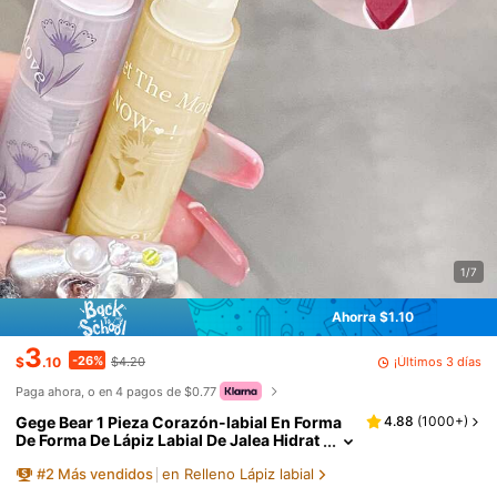
1/7
Ahorra $1.10
3
-26%
¡Últimos 3 días
$
.10
$4.20
Paga ahora, o en 4 pagos de $0.77
Gege Bear 1 Pieza Corazón-labial En Forma
4.88
(
1000+
)
De Forma De Lápiz Labial De Jalea Hidrat
ante Y Brillante Y2k Maquillaje Lápiz Lab
#
2
Más vendidos
en Relleno Lápiz labial
ial