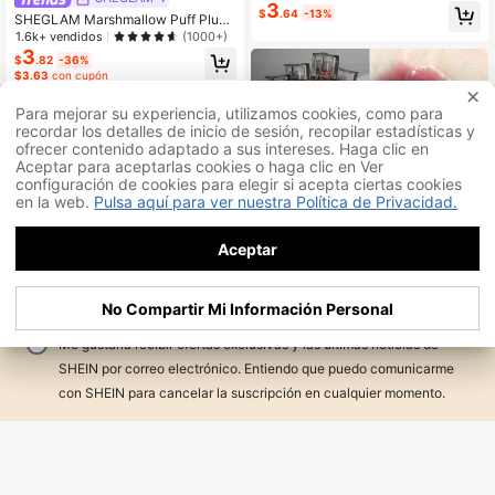
elatina de larga duración altamente
3
$
.64
-13%
SHEGLAM Marshmallow Puff Plum
pigmentado hidratante
a Difuminadora para Labios-330 R
1.6k+ vendidos
(1000+)
ed Teddy Marca de Belleza Cosmét
3
$
.82
-36%
ica Maquillaje para Mujeres y Niñas
$3.63
con cupón
Para mejorar su experiencia, utilizamos cookies, como para
recordar los detalles de inicio de sesión, recopilar estadísticas y
ofrecer contenido adaptado a sus intereses. Haga clic en
Aceptar para aceptarlas cookies o haga clic en Ver
configuración de cookies para elegir si acepta ciertas cookies
en la web.
Pulsa aquí para ver nuestra Política de Privacidad.
Regístrate
Aceptar
Acepto el
Términos y condiciones
y reconozco que he leído su(s)
Brillo de labios con espejo de oso li
No Compartir Mi Información Personal
Política de privacidad y cookies
.
ndo - Larga duración, no se corre, h
#6 Más vendidos
en Líquido Brillo de labios
idratante, lápiz labial líquido de text
500+ vendidos
Me gustaría recibir ofertas exclusivas y las últimas noticias de
ura ligera - Brillo lujoso, apariencia
3
12
$
.62
-2%
de maquillaje natural - Uso todo el
SHEIN por correo electrónico. Entiendo que puedo comunicarme
día, alta pigmentación, no pegajoso
¡26% DE DESCUENTO!
AÑADIR A LA BOLSA
con SHEIN para cancelar la suscripción en cualquier momento.
Ahorro de $1.75
SHEGLAM
SHEGLAM Pout-Perfect Gloss Volu
minizador Brillante-Hot Cocoa Lip
1.1k+ vendidos
(1000+)
Combo Marca De Belleza CosméTi
4
$
.24
-29%