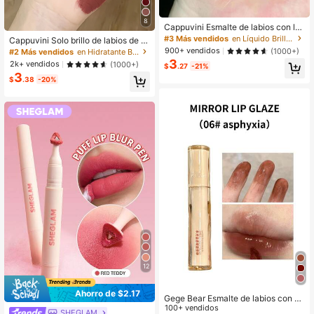
8
Cappuvini Esmalte de labios con lu
z de espejo, hidratante, nacarado, b
#3 Más vendidos
en Líquido Brillo de labios
Cappuvini Solo brillo de labios de ni
rillo lápiz labial líquido de larga dura
ebla mate de terciopelo, taza antiad
900+ vendidos
(1000+)
#2 Más vendidos
en Hidratante Brillo de labios
ción, brillo de labios Y2K
herente impermeable, esmalte de la
3
2k+ vendidos
(1000+)
$
.27
-21%
bios, prueba de manchas, no se des
3
colora, lápiz labial líquido
$
.38
-20%
12
Ahorro de $2.17
Gege Bear Esmalte de labios con bri
llo de agua, lápiz labial líquido de g
100+ vendidos
SHEGLAM