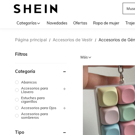
V
Categorías
Novedades
Ofertas
Ropa de mujer
Traje
Página principal
Accesorios de Vestir
Accesorios de Gén
/
/
Filtros
Más
Categoría
Abanicos
Accesorios para
Llavero
Estuches para
cigarrillos
Accesorios para Ojos
Accesorios para
sombreros
Tipo