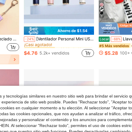
7
Ahorro de $1.54
en Multicolor Ventiladores De Mano
#1 Más vendidos
que, relajación y alivio del estrés, regalo de cumpleaños, novio, fiesta y vacaciones
[Ventilador Personal Mini USB Ajustable] Ventilador Turbo Portátil Recargable - 100 Velocidades Ajustables, Ventilador Portátil Perfecto para Playa, Interior y Exterior
Llavero de moda, cord
-24%
Local
-68%
¡Casi agotado!
en Multicolor Ventiladores De Mano
en Multicolor Ventiladores De Mano
#1 Más vendidos
#1 Más vendidos
#5 Más vendidos
¡Casi agotado!
¡Casi agotado!
$4.76
$5.28
5.2k+ vendidos
100+ 
en Multicolor Ventiladores De Mano
#1 Más vendidos
¡Casi agotado!
 y tecnologías similares en nuestro sitio web para brindar el servicio qu
r experiencia de sitio web posible. Puedes "Rechazar todo", "Aceptar t
 cookies en cualquier momento a tu elección. Al seleccionar "Aceptar to
das las cookies opcionales, que nos ayudan a analizar el tráfico, ofre
ejoradas y personalizar el contenido y los anuncios para complementa
EIN. Al seleccionar "Rechazar todo", permites el uso de cookies estri
acen que nuestro sitio web funcione. Puedes desactivarlas cambiando 