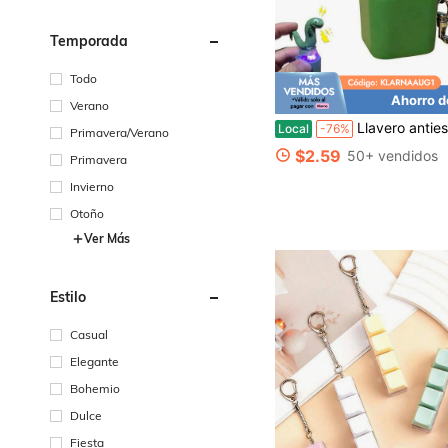
Temporada
Todo
Ahorro d
Verano
Llavero antiestrés con botón de sonido de lagarto - Juguete para aliviar la ansiedad para adultos y niños, accesorio de escritorio para 
Local
-76%
Primavera/Verano
$2.59
50+ vendidos
Primavera
Invierno
Otoño
Ver Más
Estilo
Casual
Elegante
Bohemio
Dulce
Fiesta