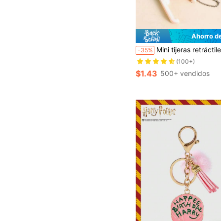
Ahorro d
Mini tijeras retráctiles de punta redonda con llavero, herramienta de corte portátil y plegable, lindo colgante para bolso y llave de coche,
-35%
(100+)
$1.43
500+ vendidos