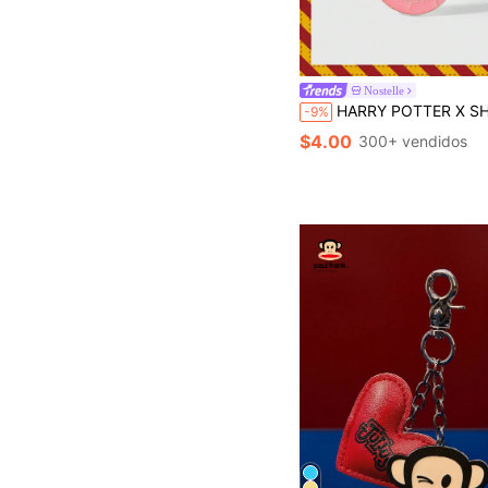
Nostelle
HARRY POTTER X SHEIN 1 pieza Llavero con accesorio de bolso con diseño de pastel de goteo de aleación con dibujos animados
-9%
$4.00
300+ vendidos