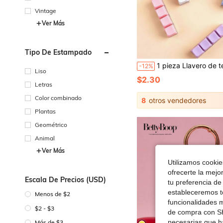
Vintage
Ver Más
Tipo De Estampado
1 pieza Llavero de teclado minimalista y colorido, llavero de cubo de teclado de 4 teclas para alivio del estrés, colgante de cadena de llaves de coche, llavero de juguete fidget con forma de teclado para adultos, llavero de anillo de presión para enfo
-12%
Liso
$2.30
Letras
Color combinado
8
otros vendedores
Plantas
Geométrico
Animal
Ver Más
Utilizamos cookies
ofrecerte la mejo
Escala De Precios (USD)
tu preferencia de
estableceremos to
Menos de $2
funcionalidades m
$2 - $3
de compra con SH
necesarias que h
Más de $3