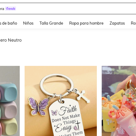
estidos Elegantes Para Fiesta De Gala
s de baño
Niños
Talla Grande
Ropa para hombre
Zapatos
Ro
ero Neutro