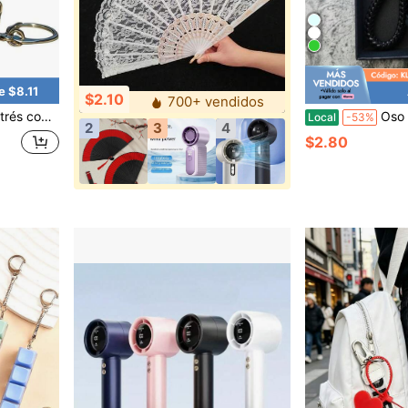
e $8.11
$2.10
700+ vendidos
el estrés laboral, lindo llavero para apretar para mujeres y hombres
Oso mecánico azul + Cuerda t
Local
-53%
2
3
4
$2.80