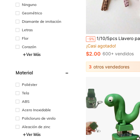
Ninguno
Geométrico
Diamante de imitación
Letras
1/10/5pcs Llavero para mujer, regalo de vuelta al colegio, regalo para parejas, regalo de cumpleaños, regalo de boda, regalo festivo, recuerdo de fiesta, recuerdo de evento, regalo para amigos. Accesorio para bolso, accesorio para coche, regalo creativo para profesor/hermana. Día de San Valentín: 1 pieza Llavero de cruz tejido a mano, llavero de Jesús, llavero cristiano para coche, acc
Flor
-9%
¡Casi agotado!
Corazón
$2.00
600+ vendidos
Ver Más
3
otros vendedores
Material
Poliéster
Tela
ABS
Acero Inoxidable
Policloruro de vinilo
Aleación de zinc
Ver Más