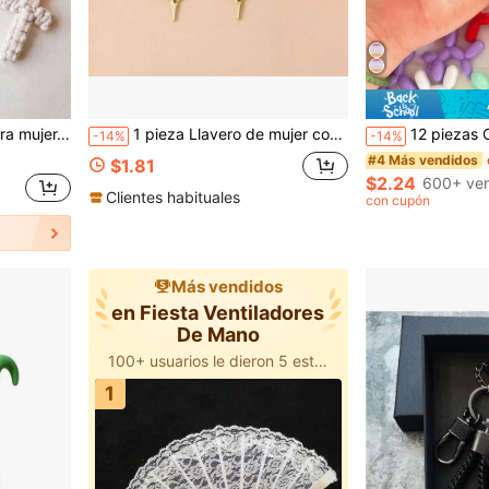
esorio para bolso, anillo de llavero de cruz suave, decoración bohemia, adecuado para hombres y mujeres, decoración festiva, regalo de cumpleaños.
1 pieza Llavero de mujer con estrella de diamante de imitación y cruz de aleación, estilo INS, dije de bolso con estrella de cuatro puntas de lujo, accesorio de bolso versátil y delicado
12 piezas Colgantes de Perro de Globo de Dibujos Animados DIY, Colores Ale
-14%
-14%
#4 Más vendidos
$1.81
$2.24
600+ ve
Clientes habituales
con cupón
Más vendidos
en Fiesta Ventiladores
De Mano
100+ usuarios le dieron 5 estrellas
1