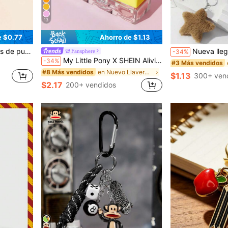
13
e $0.77
Ahorro de $1.13
 regalo creativo de vacaciones para maestros y amigos
Nueva llegada caliente DIY Hecho a mano Lindo llavero de peluche rosa en forma de estrella 1 pieza, Decoración de mochila con 
Fansphere
-34%
My Little Pony X SHEIN Alivio y Dispersión del Estrés. Llaveros de Teclado para Adultos, Colgantes de Bolsos, Adecuados para Regalos, Billeteras, Mochilas Escolares, Mochilas, Piezas de Automóvil. No es un Juguete
-34%
#3 Más vendidos
en Nuevo Llaveros y Accesorios
#8 Más vendidos
$1.13
300+ ven
$2.17
200+ vendidos