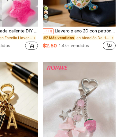
4
llavero, Encanto de bolso de peluche azul en forma de pentágono, Llavero de estrella para pareja, Regalo creativo para fiestas, Regalos de actividad para regalar a madres, padres, graduados y maestros
Llavero plano 2D con patrón de tortuga linda, adecuado para mochilas, llaves, carteras - Llavero de estilo lindo, perfecto para bolsos y llaves de coche, llaves de coche, mochilas y bolsos, adornos para bolsos, sin batería requerida, Día de San Valentín, accesorios prácticos para coche, carteras de mujer y accesorios para teléfono, regalos para amigos, familia, novias, accesorios para fiestas, recuerdos, regalos para amantes de los animales, plano 2D
-11%
en Estrella Llaveros y Accesorios
en Aleación De Hierro Llaveros y Accesorios
#7 Más vendidos
$2.50
didos
1.4k+ vendidos