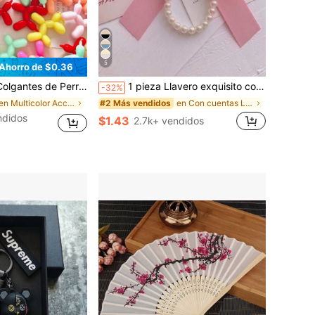
5
Ahorro de $0.36
atorios, Encantos de Perro de Acrílico Coloridos y Lindos, Adecuados para Llaveros Hechos a Mano, Fundas de Teléfono
1 pieza Llavero exquisito con lazo rosa mate y perla falsa, regalo perfecto para el Día de San Valentín
-32%
en Multicolor Accesorios para llaveros
en Con cuentas Llaveros y Accesorios
#2 Más vendidos
ndidos
$1.43
2.7k+ vendidos