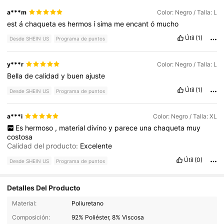
a***m
Color: Negro / Talla: L
est
á
chaqueta
es
hermos
í
sima
me
encant
ó
mucho
Útil
(1)
Desde SHEIN US
Programa de puntos
y***r
Color: Negro / Talla: L
Bella
de
calidad
y
buen
ajuste
Útil
(1)
Desde SHEIN US
Programa de puntos
a***i
Color: Negro / Talla: XL
Es
hermoso
,
material
divino
y
parece
una
chaqueta
muy
costosa
Calidad del producto:
Excelente
Útil
(0)
Desde SHEIN US
Programa de puntos
Detalles Del Producto
Material:
Poliuretano
33K Seguidores
4.92
Composición:
92% Poliéster, 8% Viscosa