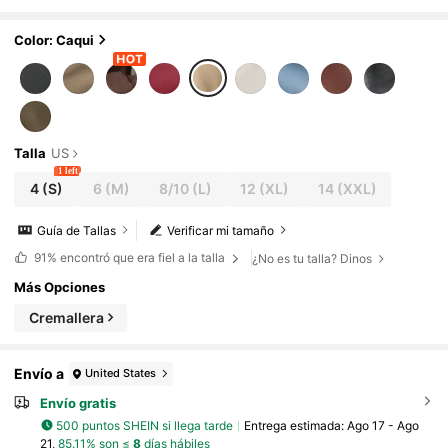
ero con bolsillos con cremallera, adecuad
a para el transporte urbano y los viajes, combi
nando moda y practicidad
Color: Caqui
Talla
US
1 left
4
(S)
6
(M)
8/10
(L)
12
(XL)
14
(XXL)
Guía de Tallas
Verificar mi tamaño
91%
encontró que era fiel a la talla
¿No es tu talla? Dinos
Más Opciones
Cremallera
Envío a
United States
Envío gratis
500 puntos SHEIN si llega tarde
Entrega estimada:
Ago 17 - Ago
21,
85.11% son ≤
8
días hábiles