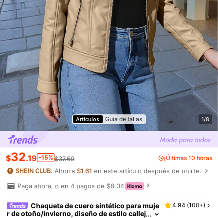
Guia de tallas
Artículos
1/8
32
$
.19
-15%
¡Últimas 10 horas
$37.69
Ahorra
$1.61
en este artículo después de unirte.
Paga ahora, o en 4 pagos de $8.04
Chaqueta de cuero sintético para muje
4.94
(
100+
)
r de otoño/invierno, diseño de estilo callej