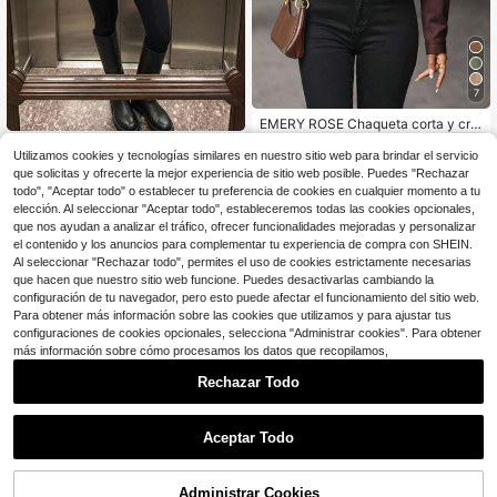
7
EMERY ROSE Chaqueta corta y cro
pped con abotonado retro minimalis
24
Plameo Chaqueta Estilo Cargo
NEW
$
.09
-12%
ta, casual, para mujer
Utilizamos cookies y tecnologías similares en nuestro sitio web para brindar el servicio
Vintage con Cuello Alto Color Caqui
29
$
.79
-12%
que solicitas y ofrecerte la mejor experiencia de sitio web posible. Puedes "Rechazar
para Mujeres / Diseño de Hombrera
todo", "Aceptar todo" o establecer tu preferencia de cookies en cualquier momento a tu
s & Cinturón con Efecto Estilizador
de Cintura Chaqueta de Un Solo Bo
elección. Al seleccionar "Aceptar todo", estableceremos todas las cookies opcionales,
tón / Top Estilo Cargo Casual para e
que nos ayudan a analizar el tráfico, ofrecer funcionalidades mejoradas y personalizar
l Día a Día
el contenido y los anuncios para complementar tu experiencia de compra con SHEIN.
Al seleccionar "Rechazar todo", permites el uso de cookies estrictamente necesarias
que hacen que nuestro sitio web funcione. Puedes desactivarlas cambiando la
configuración de tu navegador, pero esto puede afectar el funcionamiento del sitio web.
Para obtener más información sobre las cookies que utilizamos y para ajustar tus
configuraciones de cookies opcionales, selecciona "Administrar cookies". Para obtener
más información sobre cómo procesamos los datos que recopilamos,
Rechazar Todo
Aceptar Todo
6
Ahorro de $16.23
Administrar Cookies