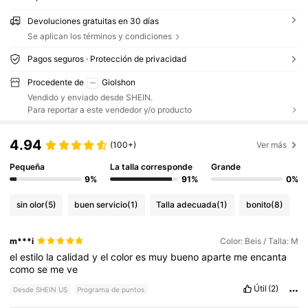
Devoluciones gratuitas en 30 días
Se aplican los términos y condiciones
Pagos seguros · Protección de privacidad
Procedente de
Giolshon
Vendido y enviado desde SHEIN.
Para reportar a este vendedor y/o producto
4.94
(100+)
Ver más
Pequeña
La talla corresponde
Grande
9%
91%
0%
sin olor
(5)
buen servicio
(1)
Talla adecuada
(1)
bonito
(8)
m***i
Color: Beis / Talla: M
el
estilo
la
calidad
y
el
color
es
muy
bueno
aparte
me
encanta
como
se
me
ve
Útil
(2)
Desde SHEIN US
Programa de puntos