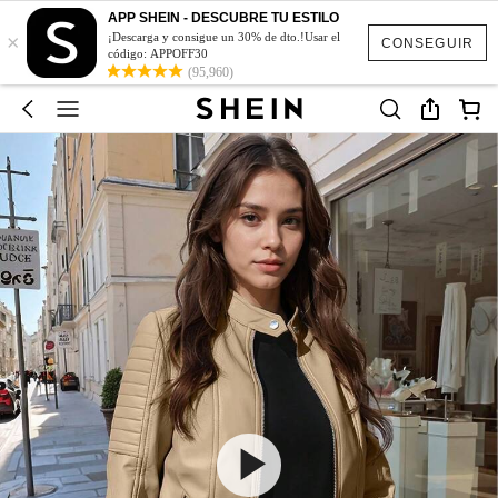
APP SHEIN - DESCUBRE TU ESTILO
×
¡Descarga y consigue un 30% de dto.!Usar el
CONSEGUIR
código: APPOFF30
(95,960)