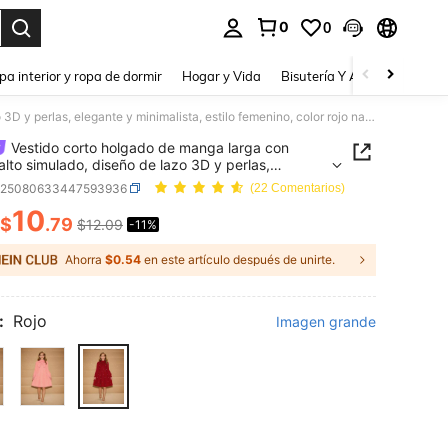
0
0
a. Press Enter to select.
pa interior y ropa de dormir
Hogar y Vida
Bisutería Y Accesorios
Be
Vestido corto holgado de manga larga con cuello alto simulado, diseño de lazo 3D y perlas, elegante y minimalista, estilo femenino, color rojo navideño para otoño e invierno
Vestido corto holgado de manga larga con
 alto simulado, diseño de lazo 3D y perlas,
e y minimalista, estilo femenino, color rojo
k25080633447593936
(22 Comentarios)
ño para otoño e invierno
10
$
.79
$12.09
-11%
ICE AND AVAILABILITY
Ahorra
$0.54
en este artículo después de unirte.
:
Rojo
Imagen grande