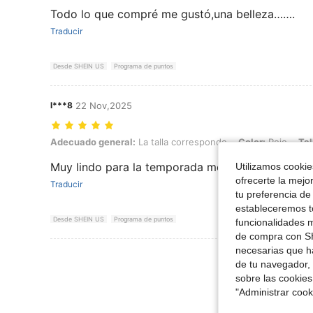
Todo lo que compré me gustó,una belleza…….
Traducir
Desde SHEIN US
Programa de puntos
l***8
22 Nov,2025
Adecuado general: La talla corresponde, Color: Rojo, Talla: 10Y
Adecuado general:
La talla corresponde
Color:
Rojo
Tal
Muy lindo para la temporada me encantó
Utilizamos cookies
ofrecerte la mejo
Traducir
tu preferencia de
estableceremos to
Desde SHEIN US
Programa de puntos
funcionalidades m
de compra con SH
necesarias que h
Ver Más Re
de tu navegador, 
sobre las cookies
"Administrar coo