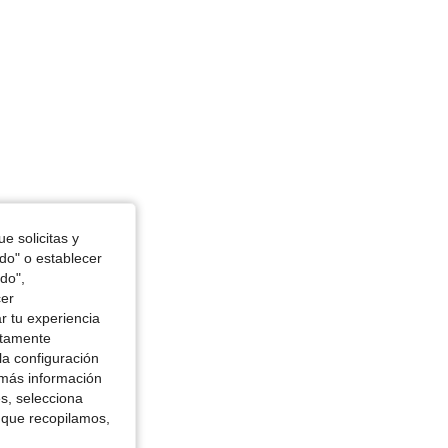
e solicitas y
odo" o establecer
do",
cer
r tu experiencia
ctamente
la configuración
 más información
es, selecciona
 que recopilamos,