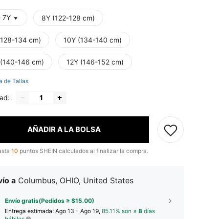
- 7Y
8Y (122-128 cm)
(128-134 cm)
10Y (134-140 cm)
 (140-146 cm)
12Y (146-152 cm)
a de Tallas
ad:
AÑADIR A LA BOLSA
asta
10
puntos SHEIN calculados al finalizar la compra.
ío a
Columbus, OHIO, United States
Envío gratis(Pedidos ≥ $15.00)
Entrega estimada:
Ago 13 - Ago 19,
85.11% son ≤
8
días
hábiles