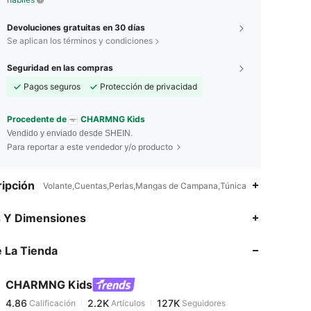
Devoluciones gratuitas en 30 días
Se aplican los términos y condiciones
Seguridad en las compras
Pagos seguros
Protección de privacidad
Procedente de
CHARMNG Kids
Vendido y enviado desde SHEIN.
Para reportar a este vendedor y/o producto
ipción
Volante,Cuentas,Perlas,Mangas de Campana,Túnica
4.86
2.2K
127K
s Y Dimensiones
 La Tienda
4.86
2.2K
127K
CHARMNG Kids
4.86
2.2K
127K
Calificación
Artículos
Seguidores
m***n
pagó
Hace 1 día