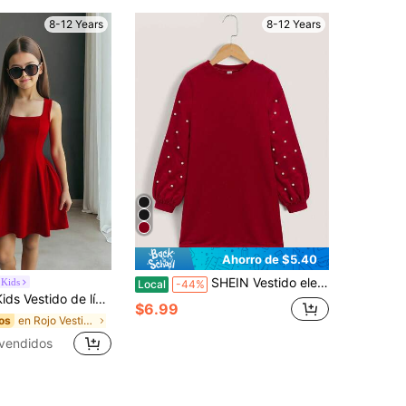
8-12 Years
8-12 Years
Ahorro de $5.40
SHEIN Vestido elegante con mangas de farol y adornos de perlas para niña preadolescente
 Kids
Local
-44%
llo cuadrado elegante y lindo, con parches y gran lazo en la espalda para niñas preadolescentes
$6.99
en Rojo Vestidos De Niñas Adolescentes
os
vendidos