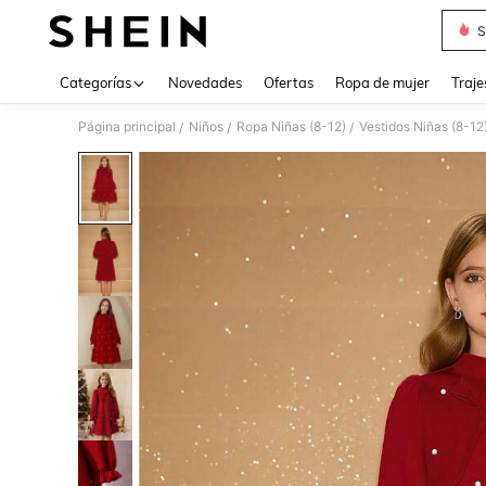
S
Use up 
Categorías
Novedades
Ofertas
Ropa de mujer
Traje
Página principal
Niños
Ropa Niñas (8-12)
Vestidos Niñas (8-12
/
/
/