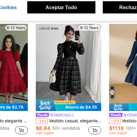
Cookies
Aceptar Todo
Rechaz
ron
8-12 Years
8-12 Years
rro de $2.76
Ahorro de $4.55
DRMZ Kids
CHAR
e corte con cuello redondo y dobladillo con volantes tejido para otoño, para fiesta, boda y Día de San Valentín
Vestido casual, elegante y urbano para niñas preadolescentes con cuello Mao, mangas gigot y drapeado, vestido de fiesta de manga larga, vestido de calle informal, negro
Vestido verde de manga larga para niñas en 
-34%
-10%
$8.84
$11.19
idos
50+ vendidos
100+
con cupón
con cupón