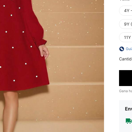
4Y 
9Y 
11Y
Guí
Cantid
Gana h
Env