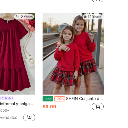
8-12 Years
8-12 Years
SHEIN Conjunto de ropa para niña preadolescente con vestido de manga larga a cuadros rojos de otoño lindo para la escuela, sudadera roja, falda a cuadros para uso diario y fiestas
LY Kids
Local
-29%
caciones para niña preadolescente de tela con textura rosa cómoda
$9.99
1000+)
vendidos