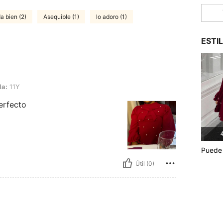
a bien (2)
Asequible (1)
lo adoro (1)
ESTI
la:
11Y
erfecto
4
Puede 
Útil (0)