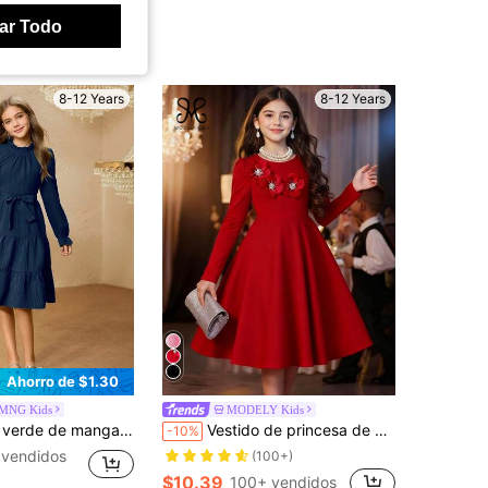
ar Todo
8-12 Years
8-12 Years
Ahorro de $1.30
MNG Kids
MODELY Kids
Navidad, ropa casual y versátil para niños, uso diario para niñas preadolescentes, otoño/invierno
Vestido de princesa de manga larga con costillas, estilo francés, con flores 3D, elegante y lindo para Navidad
-10%
 vendidos
(100+)
$10.39
100+ vendidos