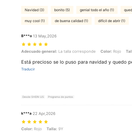
Navidad (3)
bonito (5)
genial todo el año (1)
qued
muy cool (1)
de buena calidad (1)
difícil de abrir (1)
B***o
13 May,2026
Adecuado general: La talla corresponde, Color: Rojo, Talla: 11Y
Adecuado general:
La talla corresponde
Color:
Rojo
Tal
Está precioso se lo puso para navidad y quedo p
Traducir
Desde SHEIN US
Programa de puntos
k***a
22 Apr,2026
Color: Rojo, Talla: 9Y
Color:
Rojo
Talla:
9Y