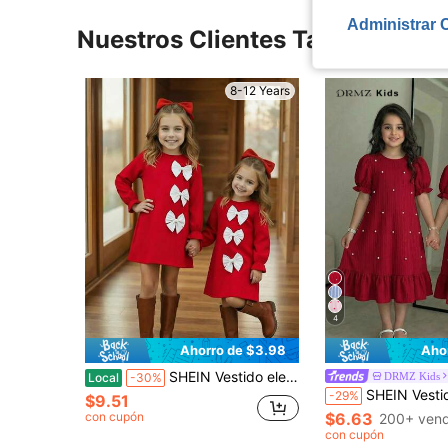
Administrar 
Nuestros Clientes También Vie
8-12 Years
4
Ahorro de $3.98
Aho
SHEIN Vestido elegante de manga larga con lazo rojo y blanco para niña preadolescente, vestido de línea A con lazo grande para fiesta de otoño, atuendo festivo lindo, ropa para hermanas
DRMZ Kids
Local
-30%
SHEIN Vestido elegante para niña preadolescente con mangas abullonadas y cuentas de perlas rojas y blancas, vestido d
-29%
$9.51
con cupón
$6.63
200+ vend
con cupón