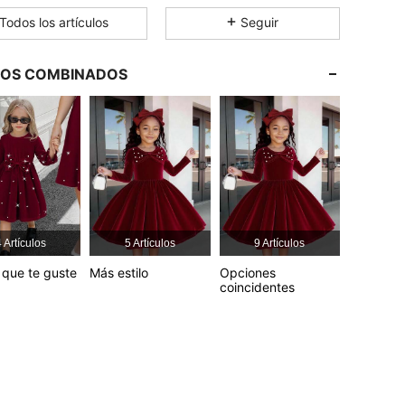
Todos los artículos
Seguir
4.86
2.2K
127K
LOS COMBINADOS
4.86
2.2K
127K
4.86
2.2K
127K
4.86
2.2K
127K
 Artículos
5 Artículos
9 Artículos
4.86
2.2K
127K
que te guste
Más estilo
Opciones
coincidentes
4.86
2.2K
127K
4.86
2.2K
127K