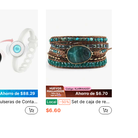
Ahorro de $88.29
Ahorro de $6.70
a Distancia Totwoo para Parejas - Colección Candy, con Vibración y Iluminación para el Amor - Par de Pulseras para Parejas | Regalos Únicos para Relaciones a Distancia para Novia, Joyería con Emparejamiento Bluetooth, Regalo para Permanecer Siempre Conectado
Set de caja de regalo para mujer, pulsera envolvente boho con cuentas de piedra de jaspe natural, pulseras de hilo
Local
-50%
$6.60