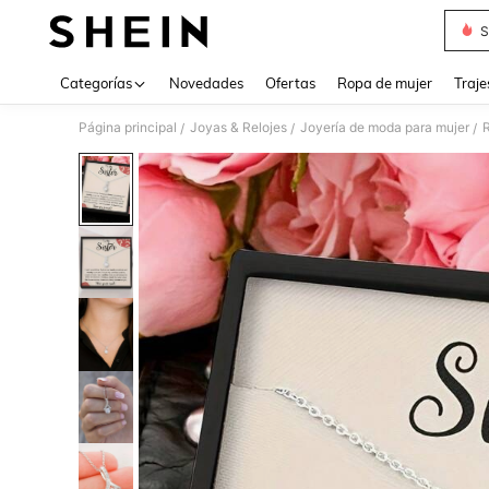
S
Use up 
Categorías
Novedades
Ofertas
Ropa de mujer
Traje
Página principal
Joyas & Relojes
Joyería de moda para mujer
R
/
/
/