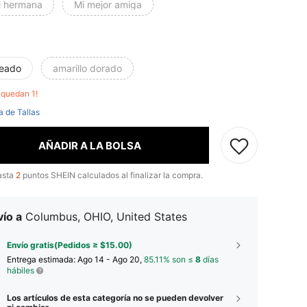
i hermana
Mi mejor amiga
teado
amarillo dorado
o quedan 1!
a de Tallas
AÑADIR A LA BOLSA
asta
2
puntos SHEIN calculados al finalizar la compra.
ío a
Columbus, OHIO, United States
Envío gratis(Pedidos ≥ $15.00)
Entrega estimada:
Ago 14 - Ago 20,
85.11% son ≤
8
días
hábiles
Los artículos de esta categoría no se pueden devolver