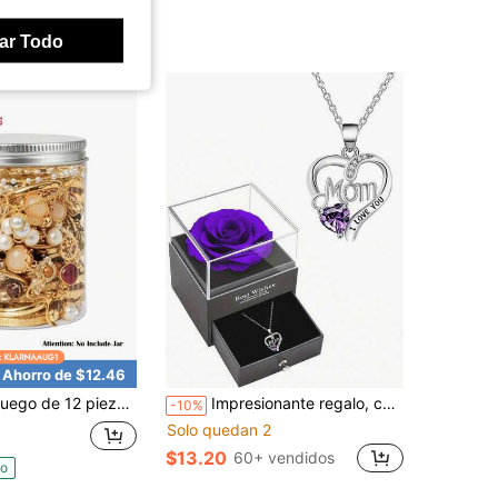
ar Todo
Ahorro de $12.46
iezas de joyería elegante para mujeres, incluye collar, pulsera, aretes, anillos de nudillo, accesorio para el cabello, broche, multiestilos, juego de joyería de alta calidad
Impresionante regalo, collar colgante con flor de rosa en forma de corazón con la palabra "Mamá", perfecto para el Día de la Madre, Acción de Gracias, Navidad, aniversarios. Regalo para la madre, la familia, los amigos y uno mismo. Viene con una caja de regalo premium con una flor de rosa, añadiendo un toque de elegancia y haciendo que el regalo sea visualmente impactante e inolvidable. Un recuerdo apreciado, la elección perfecta para crear recuerdos entrañables.
-10%
Solo quedan 2
$13.20
60+ vendidos
do