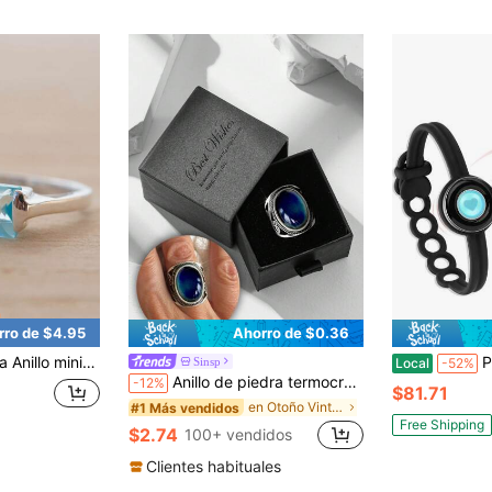
rro de $4.95
Ahorro de $0.36
le con piedra rectangular larga azul claro, joyería para regalo de verano y vacaciones, anillo para mujer
Pulseras de Contacto 
Sinsp
Local
-52%
Anillo de piedra termocrómica con diseño floral vintage grabado que cambia de color, incluido en estuche de regalo premium, adecuado para uso diario y como regalo para ocasiones especiales
-12%
$81.71
en Otoño Vintage Regalos de joyería para mujer
#1 Más vendidos
Free Shipping
$2.74
100+ vendidos
Clientes habituales