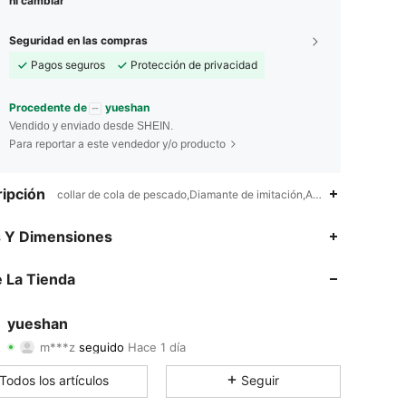
ni cambiar
Seguridad en las compras
Pagos seguros
Protección de privacidad
Procedente de
yueshan
Vendido y enviado desde SHEIN.
Para reportar a este vendedor y/o producto
ipción
collar de cola de pescado,Diamante de imitación,Aleación de zinc
4.89
19
1.7K
s Y Dimensiones
4.89
19
1.7K
 La Tienda
4.89
19
1.7K
yueshan
m***z
seguido
Hace 1 día
4.89
19
1.7K
Calificación
Artículos
Seguidores
Todos los artículos
Seguir
4.89
19
1.7K