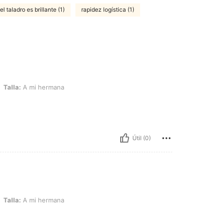
el taladro es brillante (1)
rapidez logística (1)
la de pescado, Color: Plateado, Talla: A mi hermana
Talla:
A mi hermana
Útil (0)
la de pescado, Color: Plateado, Talla: A mi hermana
Talla:
A mi hermana