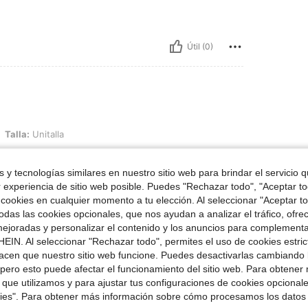
Útil (0)
a de pescado, Color: Plateado, Talla: Unitalla
Talla:
Unitalla
 y tecnologías similares en nuestro sitio web para brindar el servicio qu
r experiencia de sitio web posible. Puedes "Rechazar todo", "Aceptar t
 cookies en cualquier momento a tu elección. Al seleccionar "Aceptar to
Útil (0)
das las cookies opcionales, que nos ayudan a analizar el tráfico, ofre
ejoradas y personalizar el contenido y los anuncios para complementa
EIN. Al seleccionar "Rechazar todo", permites el uso de cookies estri
señas
acen que nuestro sitio web funcione. Puedes desactivarlas cambiando 
pero esto puede afectar el funcionamiento del sitio web. Para obtener
 que utilizamos y para ajustar tus configuraciones de cookies opcional
kies". Para obtener más información sobre cómo procesamos los datos