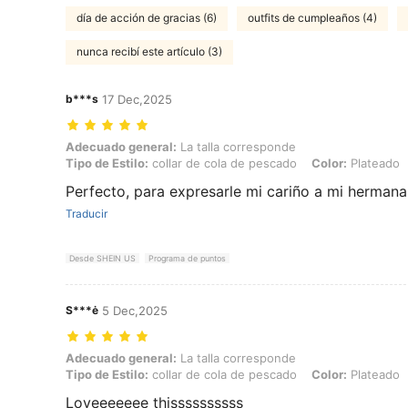
día de acción de gracias (6)
outfits de cumpleaños (4)
nunca recibí este artículo (3)
b***s
17 Dec,2025
Adecuado general: La talla corresponde, Tipo de Estilo: collar de co
Adecuado general:
La talla corresponde
Tipo de Estilo:
collar de cola de pescado
Color:
Plateado
Perfecto, para expresarle mi cariño a mi hermana
Traducir
Desde SHEIN US
Programa de puntos
S***ė
5 Dec,2025
Adecuado general: La talla corresponde, Tipo de Estilo: collar de co
Adecuado general:
La talla corresponde
Tipo de Estilo:
collar de cola de pescado
Color:
Plateado
Loveeeeeee thissssssssss