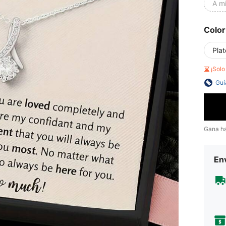
A m
Color
Pla
¡Sol
Guí
Gana h
Env