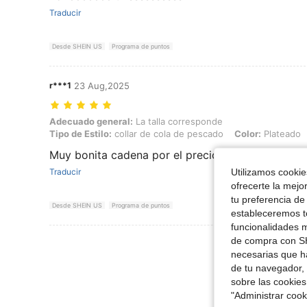
Traducir
Desde SHEIN US
Programa de puntos
r***1
23 Aug,2025
Adecuado general: La talla corresponde, Tipo de Estilo: collar de col
Adecuado general:
La talla corresponde
Tipo de Estilo:
collar de cola de pescado
Color:
Plateado
Muy bonita cadena por el precio
Utilizamos cookies
Traducir
ofrecerte la mejo
tu preferencia de
Desde SHEIN US
Programa de puntos
estableceremos to
funcionalidades m
de compra con SH
Ver Más Re
necesarias que h
de tu navegador, 
sobre las cookies
"Administrar coo