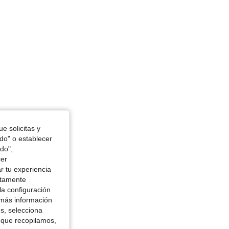
e solicitas y
odo" o establecer
do",
cer
r tu experiencia
ctamente
la configuración
 más información
es, selecciona
 que recopilamos,