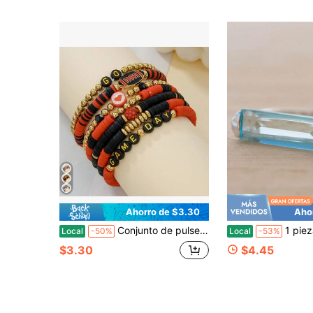
Ahorro de $3.30
Aho
Conjunto de pulseras apilables con cuentas para el día del partido de fútbol, pulseras elásticas con dijes de rugby con letras, regalo de joyería con los colores del equipo deportivo para mujeres en fiestas de partidos.
1 pieza Anillo minimalista para mujer de acero inoxidab
Local
-50%
Local
-53%
$3.30
$4.45