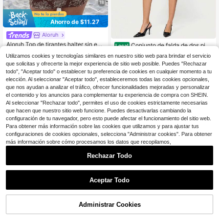
18
Ahorro de $11.27
Aloruh
Aloruh Top de tirantes halter sin esp
Conjunto de falda de dos piez
Local
alda color oro claro para chica jove
50+ vendidos
as para mujer, top tubo sin mangas
17
Utilizamos cookies y tecnologías similares en nuestro sitio web para brindar el servicio
$
.48
-41%
n + minifalda corta de lentejuelas p
con recortes y fruncidos en el frent
10
$
.72
-51%
que solicitas y ofrecerte la mejor experiencia de sitio web posible. Puedes "Rechazar
ara festival de música
e, y falda mini de cintura baja, para
todo", "Aceptar todo" o establecer tu preferencia de cookies en cualquier momento a tu
salir
elección. Al seleccionar "Aceptar todo", estableceremos todas las cookies opcionales,
que nos ayudan a analizar el tráfico, ofrecer funcionalidades mejoradas y personalizar
el contenido y los anuncios para complementar tu experiencia de compra con SHEIN.
Al seleccionar "Rechazar todo", permites el uso de cookies estrictamente necesarias
que hacen que nuestro sitio web funcione. Puedes desactivarlas cambiando la
configuración de tu navegador, pero esto puede afectar el funcionamiento del sitio web.
Para obtener más información sobre las cookies que utilizamos y para ajustar tus
configuraciones de cookies opcionales, selecciona "Administrar cookies". Para obtener
más información sobre cómo procesamos los datos que recopilamos,
Rechazar Todo
Aceptar Todo
Administrar Cookies
¡51% DE DESCUENTO!
AÑADIR A LA BOLSA
Ahorro de $2.60
Soleia