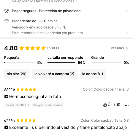
Se aplican los términos y condiciones
Pagos seguros · Protección de privacidad
Procedente de
Glamine
Vendido y enviado desde SHEIN.
Para reportar a este vendedor y/o producto
4.80
(500+)
Ver más
Pequeña
La talla corresponde
Grande
4%
96%
0%
sin olor
(29)
lo volveré a comprar
(2)
lo adoro
(81)
A***o
Color: Color caoba / Talla: S
Hermosoooo
igual
a
la
foto
Útil
(15)
Desde SHEIN US
Programa de puntos
o***h
Color: Color caoba / Talla: XS
Excelente
,
s
ú
per
lindo
el
vestido
y
tiene
pantaloncito
abajo