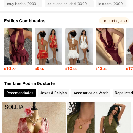
554K Seguidores
4.80
muy bonito (9999+)
de buena calidad (9000+)
lo adoro (9000+)
Estilos Combinados
Te podría gustar
554K Seguidores
4.80
554K Seguidores
4.80
554K Seguidores
4.80
10
9
10
13
17
$
.77
$
.25
$
.99
$
.43
$
554K Seguidores
4.80
También Podría Gustarte
Recomendados
Joyas & Relojes
Accesorios de Vestir
Ropa Inter