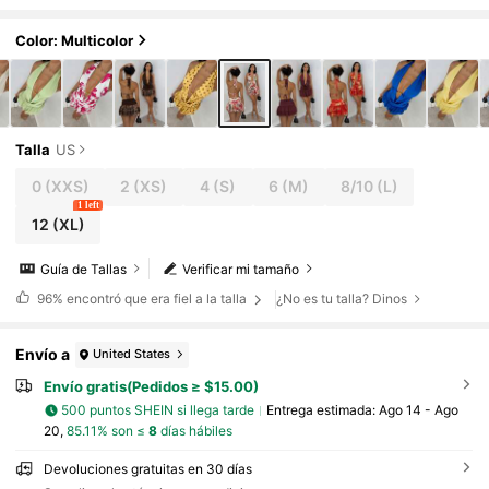
de flores rosas, top sin mangas y espalda
descubierta y minifalda, beige, para playa, va
caciones, citas y rave
Color: Multicolor
Talla
US
0
(XXS)
2
(XS)
4
(S)
6
(M)
8/10
(L)
1 left
12
(XL)
Guía de Tallas
Verificar mi tamaño
96%
encontró que era fiel a la talla
¿No es tu talla? Dinos
Envío a
United States
Envío gratis(Pedidos ≥ $15.00)
500 puntos SHEIN si llega tarde
Entrega estimada:
Ago 14 - Ago
20,
85.11% son ≤
8
días hábiles
Devoluciones gratuitas en 30 días