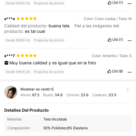
Útil
(1)
Desde SHEIN US
Programa de puntos
a***o
Color: Color caoba / Talla: M
Calidad del producto:
buena
tela
Fiel a las imágenes del
producto:
es
tal
cual
Útil
(1)
Desde SHEIN US
Programa de puntos
a***7
Color: Amarillo / Talla: S
Muy
buena
calidad
y
es
igual
que
en
la
foto
Útil
(8)
Desde SHEIN US
Programa de puntos
Modelar es vestir:
S
Altura:
67.3
Busto:
34.6
Cintura:
23.6
Caderas:
33.5
Detalles Del Producto
Material:
Tela tricotada
Composición:
92% Poliéster,8% Elastano