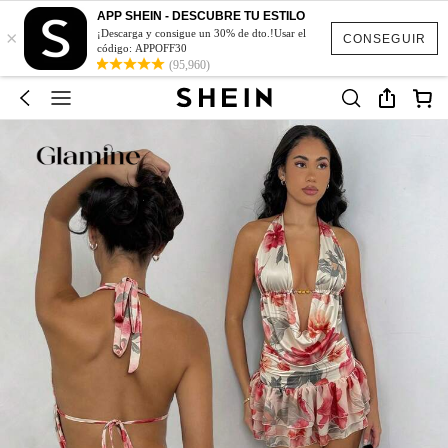
APP SHEIN - DESCUBRE TU ESTILO
×
¡Descarga y consigue un 30% de dto.!Usar el
CONSEGUIR
código: APPOFF30
(95,960)