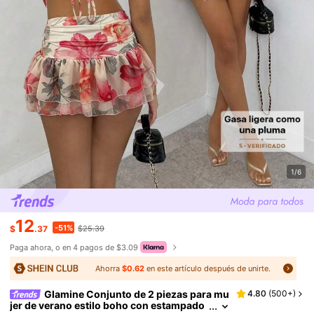
1/6
12
-51%
$
.37
$25.39
Paga ahora, o en 4 pagos de $3.09
Ahorra
$0.62
en este artículo después de unirte.
Glamine Conjunto de 2 piezas para mu
4.80
(
500+
)
jer de verano estilo boho con estampado