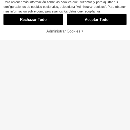
Para obtener más información sobre las cookies que utilizamos y para ajustar tus
configuraciones de cookies opcionales, selecciona "Administrar cookies". Para obtener
más información sobre cómo procesamos los datos que recopilamos,
5
Rechazar Todo
Aceptar Todo
Ahorro de $14.86
AÑADIR A LA
Administrar Cookies
COMPRA AHORA
#NegroAtemporal
BOLSA
QOQ Elegante vestido largo de noc
Elegante vestido de fiesta de noche
he formal para mujer con pedrería, e
(100+)
33
mini ajustado con tirantes finos, enc
stilo sirena, malla, manga larga, par
75
$
.82
$
.23
-16%
con cupón
aje y satén patchwork
a graduación, boda, invitada, fiesta
de cóctel, gala, maxi vestido, negro,
otoño