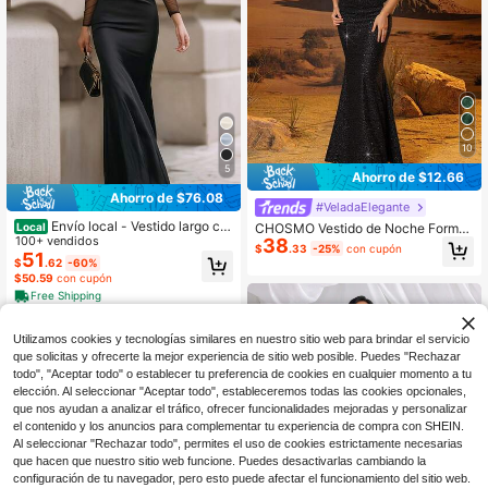
10
5
Ahorro de $12.66
Ahorro de $76.08
#VeladaElegante
Envío local - Vestido largo co
CHOSMO Vestido de Noche Formal
Local
n hombros descubiertos Nuevo ajus
100+ vendidos
38
con Dobladillo de Cola de Pez para
$
.33
-25%
con cupón
te delgado para ir al trabajo
51
Boda, Fiesta de Cumpleaños, Anive
$
.62
-60%
rsario, Festival de Música y Fiesta d
$50.59
con cupón
e Cóctel, Color Negro, Otoño
Free Shipping
Utilizamos cookies y tecnologías similares en nuestro sitio web para brindar el servicio
que solicitas y ofrecerte la mejor experiencia de sitio web posible. Puedes "Rechazar
todo", "Aceptar todo" o establecer tu preferencia de cookies en cualquier momento a tu
elección. Al seleccionar "Aceptar todo", estableceremos todas las cookies opcionales,
que nos ayudan a analizar el tráfico, ofrecer funcionalidades mejoradas y personalizar
el contenido y los anuncios para complementar tu experiencia de compra con SHEIN.
Al seleccionar "Rechazar todo", permites el uso de cookies estrictamente necesarias
que hacen que nuestro sitio web funcione. Puedes desactivarlas cambiando la
configuración de tu navegador, pero esto puede afectar el funcionamiento del sitio web.