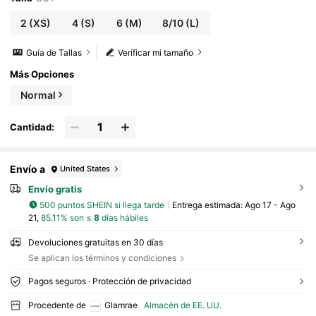
2
(XS)
4
(S)
6
(M)
8/10
(L)
Guía de Tallas
Verificar mi tamaño
Más Opciones
Normal
Cantidad:
Envío a
United States
Envío gratis
500 puntos SHEIN si llega tarde
Entrega estimada:
Ago 17 - Ago
21,
85.11% son ≤
8
días hábiles
Devoluciones gratuitas en 30 días
Se aplican los términos y condiciones
Pagos seguros · Protección de privacidad
Procedente de
Glamrae
Almacén de EE. UU.