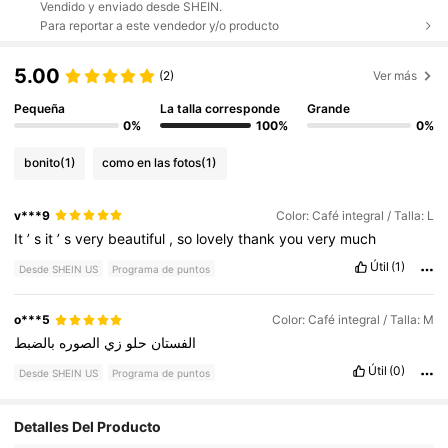
Vendido y enviado desde SHEIN.
Para reportar a este vendedor y/o producto
5.00
(2)
Ver más
Pequeña
La talla corresponde
Grande
0%
100%
0%
bonito
(1)
como en las fotos
(1)
v***9
Color: Café integral / Talla: L
It
’
s
it
’
s
very
beautiful
,
so
lovely
thank
you
very
much
Útil
(1)
Desde SHEIN US
Programa de puntos
o***5
Color: Café integral / Talla: M
الفستان
حلو
زي
الصوره
بالضبط
Útil
(0)
Desde SHEIN US
Programa de puntos
Detalles Del Producto