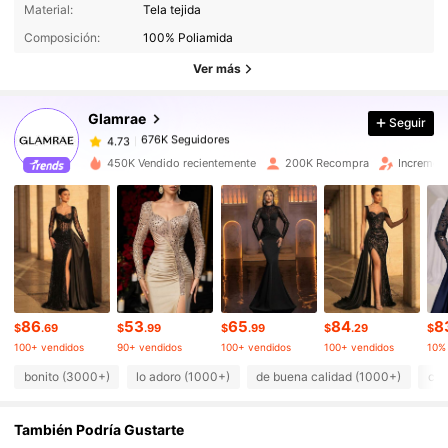
Material:
Tela tejida
676K Seguidores
4.73
Composición:
100% Poliamida
Ver más
676K Seguidores
4.73
Glamrae
Seguir
676K Seguidores
4.73
450K Vendido recientemente
200K Recompra
Incremen
676K Seguidores
4.73
676K Seguidores
4.73
86
53
65
84
8
676K Seguidores
4.73
$
.69
$
.99
$
.99
$
.29
$
100+ vendidos
90+ vendidos
100+ vendidos
100+ vendidos
bonito (3000+)
lo adoro (1000+)
de buena calidad (1000+)
com
676K Seguidores
4.73
También Podría Gustarte