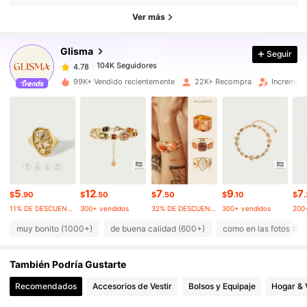
Ver más
104K Seguidores
4.78
Glisma
Seguir
104K Seguidores
4.78
99K+ Vendido recientemente
22K+ Recompra
Increment
104K Seguidores
4.78
104K Seguidores
4.78
5
12
7
9
7
104K Seguidores
4.78
$
.90
$
.50
$
.50
$
.10
$
11% DE DESCUENTO
300+ vendidos
32% DE DESCUENTO
300+ vendidos
200
muy bonito (1000+)
de buena calidad (600+)
como en las fotos (60
104K Seguidores
4.78
También Podría Gustarte
104K Seguidores
4.78
Recomendados
Accesorios de Vestir
Bolsos y Equipaje
Hogar & 