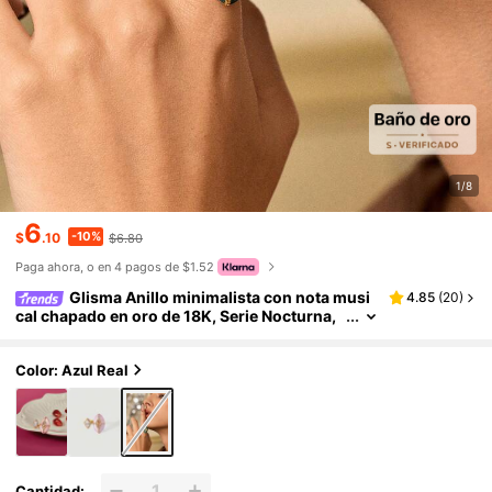
1/8
6
-10%
$
.10
$6.80
Paga ahora, o en 4 pagos de $1.52
Glisma Anillo minimalista con nota musi
4.85
(
20
)
cal chapado en oro de 18K, Serie Nocturna,
para fiesta, discoteca, compras, vintage, pre
mium, circonita, strass, joyería occidental, diner
o antiguo, gema, atuendos, otoño/invierno, para
Color: Azul Real
mamá/mujer/niña/madre, premium, Día de San
Valentín, regalo
Cantidad: