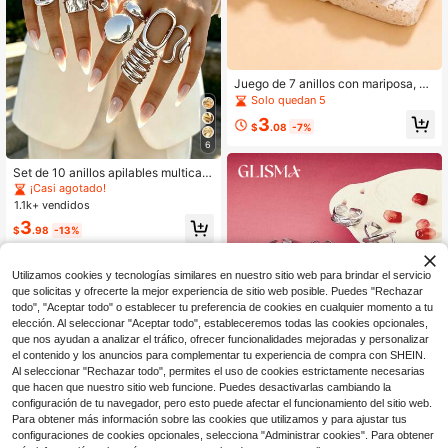
Juego de 7 anillos con mariposa, ho
ngo y strass en rosa dulce y fresco,
Solo quedan 5
anillos para mujer para uso diario, v
3
acaciones y fiestas
$
.08
-7%
6
Set de 10 anillos apilables multicap
a, diseño minimalista elegante y ex
¡Casi agotado!
quisito, vintage, geométrico, de cint
1.1k+ vendidos
a, redondo, hueco, con cuentas, asi
3
métrico, plisado, texturizado, cruza
$
.98
-13%
do, liso, banda ancha exagerada y g
ruesa, para vacaciones, fiestas, cita
s, regalo, uso diario y oficina
Utilizamos cookies y tecnologías similares en nuestro sitio web para brindar el servicio
que solicitas y ofrecerte la mejor experiencia de sitio web posible. Puedes "Rechazar
todo", "Aceptar todo" o establecer tu preferencia de cookies en cualquier momento a tu
elección. Al seleccionar "Aceptar todo", estableceremos todas las cookies opcionales,
que nos ayudan a analizar el tráfico, ofrecer funcionalidades mejoradas y personalizar
el contenido y los anuncios para complementar tu experiencia de compra con SHEIN.
Al seleccionar "Rechazar todo", permites el uso de cookies estrictamente necesarias
que hacen que nuestro sitio web funcione. Puedes desactivarlas cambiando la
configuración de tu navegador, pero esto puede afectar el funcionamiento del sitio web.
Para obtener más información sobre las cookies que utilizamos y para ajustar tus
Ahorro de $1.58
configuraciones de cookies opcionales, selecciona "Administrar cookies". Para obtener