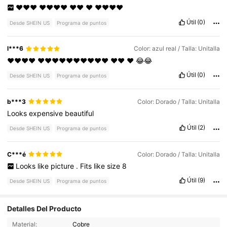
❤️❤️❤️
❤️❤️❤️❤️
❤️❤️
❤️
❤️❤️❤️❤️
Útil
(0)
Desde SHEIN US
Programa de puntos
l***6
Color: azul real / Talla: Unitalla
❤️❤️❤️❤️
❤️❤️❤️❤️❤️❤️❤️❤️❤️❤️
❤️❤️
❤️
😂😂
Útil
(0)
Desde SHEIN US
Programa de puntos
b***3
Color: Dorado / Talla: Unitalla
Looks
expensive
beautiful
Útil
(2)
Desde SHEIN US
Programa de puntos
C***é
Color: Dorado / Talla: Unitalla
Looks
like
picture
.
Fits
like
size
8
Útil
(9)
Desde SHEIN US
Programa de puntos
Detalles Del Producto
104K Seguidores
4.78
Material:
Cobre