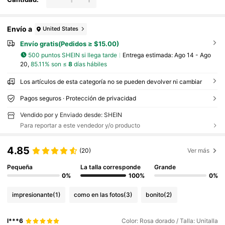
Envío a
United States
Envío gratis(Pedidos ≥ $15.00)
500 puntos SHEIN si llega tarde
Entrega estimada:
Ago 14 - Ago
20,
85.11% son ≤
8
días hábiles
Los artículos de esta categoría no se pueden devolver ni cambiar
Pagos seguros · Protección de privacidad
Vendido por y Enviado desde: SHEIN
Para reportar a este vendedor y/o producto
4.85
(20)
Ver más
Pequeña
La talla corresponde
Grande
0%
100%
0%
impresionante
(1)
como en las fotos
(3)
bonito
(2)
l***6
Color: Rosa dorado / Talla: Unitalla