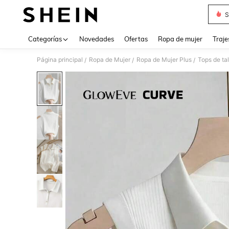
S
Use up 
Categorías
Novedades
Ofertas
Ropa de mujer
Traje
Página principal
Ropa de Mujer
Ropa de Mujer Plus
Tops de ta
/
/
/