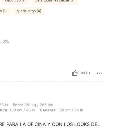
deportivo (1)
para todas las chicas (1)
s (1)
queda largo (4)
:
0XL
Útil (1)
 120 kg / 265 lbs, Forma del cuerpo: Triángulo, Busto: 128 cm / 50.4 in, Cintura: 
68 in
Peso:
120 kg / 265 lbs
tura:
109 cm / 43 in
Caderas:
138 cm / 54 in
 PARA LA OFICINA Y CON LOS LOOKS DEL