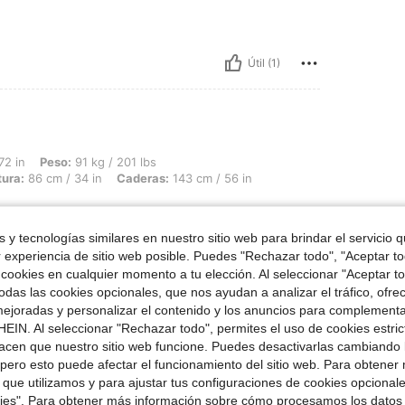
Útil (1)
 91 kg / 201 lbs, Forma del cuerpo: Triángulo, Busto: 114 cm / 44.9 in, Cintura: 86
72 in
Peso:
91 kg / 201 lbs
tura:
86 cm / 34 in
Caderas:
143 cm / 56 in
oda.
 y tecnologías similares en nuestro sitio web para brindar el servicio qu
r experiencia de sitio web posible. Puedes "Rechazar todo", "Aceptar t
 cookies en cualquier momento a tu elección. Al seleccionar "Aceptar to
das las cookies opcionales, que nos ayudan a analizar el tráfico, ofre
ejoradas y personalizar el contenido y los anuncios para complementa
EIN. Al seleccionar "Rechazar todo", permites el uso de cookies estri
Útil (5)
acen que nuestro sitio web funcione. Puedes desactivarlas cambiando 
pero esto puede afectar el funcionamiento del sitio web. Para obtener
señas
 que utilizamos y para ajustar tus configuraciones de cookies opcional
kies". Para obtener más información sobre cómo procesamos los datos