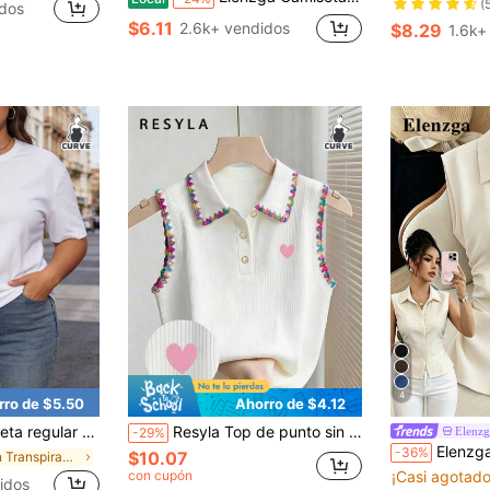
(
dos
$6.11
2.6k+ vendidos
$8.29
1.6k+
4
rro de $5.50
Ahorro de $4.12
n con cuello redondo y manga corta, con tejido ligeramente elástico
Resyla Top de punto sin mangas con cuello polo, bordado de corazón y borde de dientes de perro colorido, talla grande para mujer
Elenz
-29%
Elenzga Camisa de mujer talla grande de verano, 1 piez
-36%
$10.07
en Transpirable Tops de talla grande
con cupón
¡Casi agotado
idos