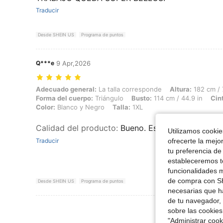
Traducir
Desde SHEIN US
Programa de puntos
Q***e
9 Apr,2026
Adecuado general: La talla corresponde, Altura: 182 cm / 72 in, Peso:
Adecuado general:
La talla corresponde
Altura:
182 cm / 
Forma del cuerpo:
Triángulo
Busto:
114 cm / 44.9 in
Cin
Color:
Blanco y Negro
Talla:
1XL
Calidad del producto
:
Bueno. Es muy linda y cóm
Utilizamos cookies
Traducir
ofrecerte la mejo
tu preferencia de
estableceremos to
funcionalidades m
de compra con SH
Desde SHEIN US
Programa de puntos
necesarias que h
de tu navegador, 
Ver Más Re
sobre las cookies
"Administrar coo