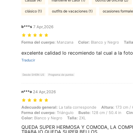
casual (4)
mantiene el calor (1)
outfits de oficina (2)
clásico (1)
outfits de vacaciones (1)
ocasiones formale
b***s
7 Apr,2026
Forma del cuerpo: Manzana, Color: Blanco y Negro, Talla: 0XL
Forma del cuerpo:
Manzana
Color:
Blanco y Negro
Talla
excelente calidad lo recomiendo tal cual a la foto
Traducir
Desde SHEIN US
Programa de puntos
n***o
24 Apr,2026
Adecuado general: La talla corresponde, Altura: 173 cm / 68 in, Peso:
Adecuado general:
La talla corresponde
Altura:
173 cm / 
Forma del cuerpo:
Triángulo
Busto:
128 cm / 50.4 in
Cin
Color:
Blanco y Negro
Talla:
2XL
QUEDA SUPER HERMOSA Y COMODA, LA COMPRE
TRABAJO QUEDA SUPER BELLOS.