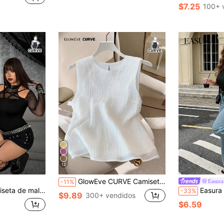
$7.25
100+ 
12
GlowEve CURVE Camiseta de tirantes de cuello redondo de unicolor y minimalista, para uso diario, talla grande
Easura
-11%
hwork y cintas, camiseta de manga larga ajuste ceñido, adecuada para Halloween, atuendos de vacaciones, camiseta de Año Nuevo, camiseta regular, camiseta para casa, camiseta de otoño, uso en todas las estaciones
Easura Camiseta de manga corta casual 2 en 1 co
-33%
$9.89
300+ vendidos
$6.59