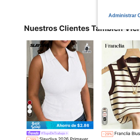
Administrar 
Nuestros Clientes También Vie
7
6
Ahorro de $2.86
Franclia Blusa de mujer talla grande casual elegante con cuel
#TopsDeTrabajo
-29%
Slaydiva 2026 Primavera/Verano Nuevo Llegada Básico Casual Versátil Blanco Ajustado Sólido Color Cuello en V Camiseta sin Mangas para Mujer. Adecuado para Citas, Día de San Valentín, Temporada de Bodas, Vacaciones, Playa, Estilo Bohemio, Playas de Arena, Vuelta al Colegio, Uso Diario, Fiestas, Té de la Tarde, Atuendos de Brunch, Atuendos de Aeropuerto, Estilo Casual de Calle-D
-29%