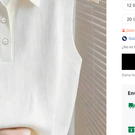
12 
20 
¡Sol
Guí
¿No es t
Gana h
Env