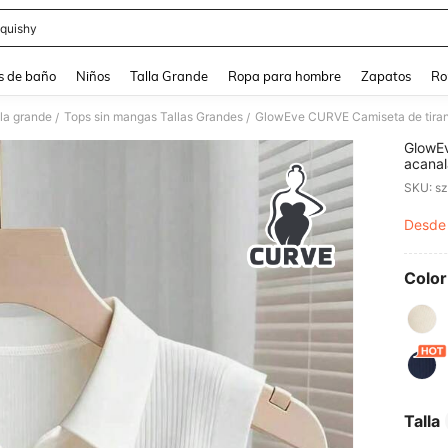
quishy
and down arrow keys to navigate search Búsqueda reciente and Busca y Encuentr
s de baño
Niños
Talla Grande
Ropa para hombre
Zapatos
Ro
lla grande
Tops sin mangas Tallas Grandes
/
/
GlowEv
acanal
primav
SKU: s
Desde
PR
Color
Talla