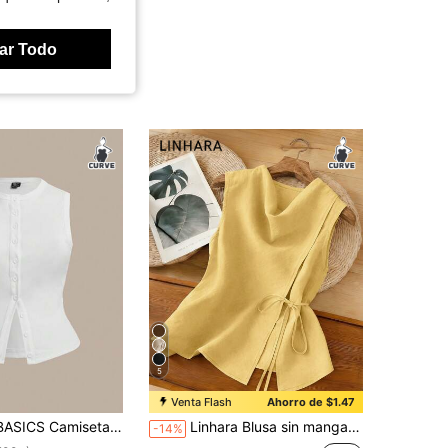
ar Todo
5
Venta Flash
Ahorro de $1.47
o de color liso para tallas grandes, casual, para maestra/casa de verano, blusa blanca de verano para oficina
Linhara Blusa sin mangas de talla grande, nueva, de tela ligera similar al lino, con cintura ceñida y cinturón, ajuste estilizante para verano
-14%