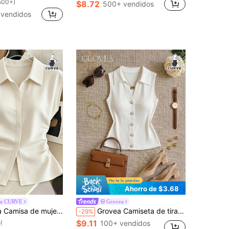
500+)
$8.72
500+ vendidos
 vendidos
Ahorro de $3.68
ga CURVE
Grovea
a, con cuello de solapa, sin mangas, cintura ceñida, bajo asimétrico, efecto denim, elegante y estilizada para ir al trabajo
Grovea Camiseta de tirantes sin mangas con cuello en V a rayas, estilo francés casual y elegante para mujer de talla grande
-29%
!
$9.11
100+ vendidos