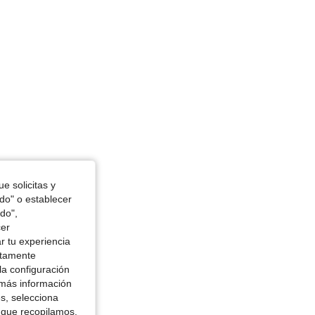
 cm / 34 in, Caderas: 143 cm / 56 in, Color: Blanco y Negro, Talla: 1XL
e solicitas y
odo" o establecer
do",
cer
r tu experiencia
ctamente
la configuración
 más información
es, selecciona
 que recopilamos,