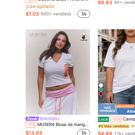
$9.83
90+ vendi
¡Casi agotado!
$7.03
600+ vendidos
7
Aho
Camiseta regular de mujer de algodó
MUSERA
Local
-53%
MUSERA Blusa de manga corta con detalle gráfico blanco talla grande para primavera y verano, casual para uso diario y salidas
-11%
#5 Más vendidos
$13.69
$4.88
1.1k+ vend