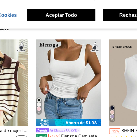
Cookies
Aceptar Todo
Rechaz
ron
6
15
Ahorro de $1.98
lo, sin mangas, de corte ajustado y diseño de rayas simples
SHEIN BASICS Camiseta de tirantes ajustada de punt
Elenzga CURVE
-12%
Elenzga Camiseta sin mangas de cuello cuadrado para mujer talla grande, ideal para primavera/verano, vacaciones, básica en color blanco para salir.
Local
-24%