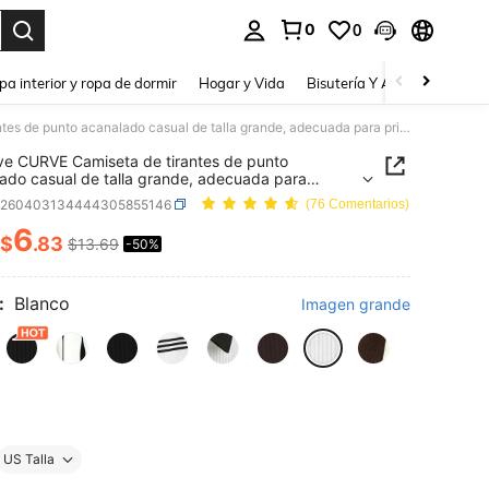
0
0
a. Press Enter to select.
pa interior y ropa de dormir
Hogar y Vida
Bisutería Y Accesorios
Be
GlowEve CURVE Camiseta de tirantes de punto acanalado casual de talla grande, adecuada para primavera, fiesta de carnaval
e CURVE Camiseta de tirantes de punto
ado casual de talla grande, adecuada para
era, fiesta de carnaval
z260403134444305855146
(76 Comentarios)
6
$
.83
$13.69
-50%
ICE AND AVAILABILITY
:
Blanco
Imagen grande
US Talla