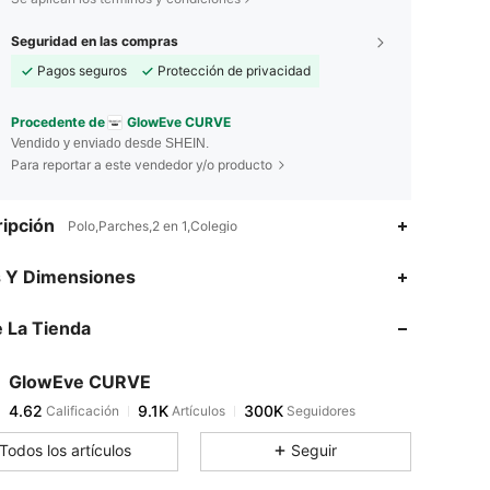
Seguridad en las compras
Pagos seguros
Protección de privacidad
Procedente de
GlowEve CURVE
Vendido y enviado desde SHEIN.
Para reportar a este vendedor y/o producto
ipción
Polo,Parches,2 en 1,Colegio
4.62
9.1K
300K
s Y Dimensiones
 La Tienda
4.62
9.1K
300K
GlowEve CURVE
4.62
9.1K
300K
Calificación
Artículos
Seguidores
h***m
pagó
Hace 11 horas
Todos los artículos
Seguir
4.62
9.1K
300K