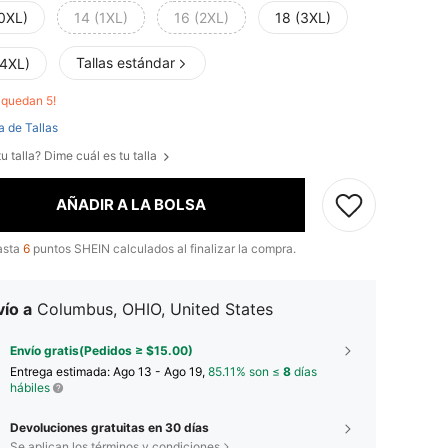
(0XL)
14 (1XL)
16 (2XL)
18 (3XL)
Tallas estándar
(4XL)
o quedan 5!
a de Tallas
u talla? Dime cuál es tu talla
AÑADIR A LA BOLSA
asta
6
puntos SHEIN calculados al finalizar la compra.
ío a
Columbus, OHIO, United States
Envío gratis(Pedidos ≥ $15.00)
Entrega estimada:
Ago 13 - Ago 19,
85.11% son ≤
8
días
hábiles
Devoluciones gratuitas en 30 días
Se aplican los términos y condiciones