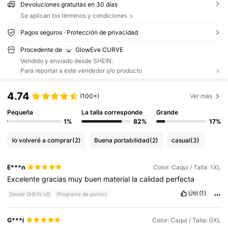
Devoluciones gratuitas en 30 días
Se aplican los términos y condiciones
Pagos seguros · Protección de privacidad
Procedente de
GlowEve CURVE
Vendido y enviado desde SHEIN.
Para reportar a este vendedor y/o producto
4.74
(100+)
Ver más
Pequeña
La talla corresponde
Grande
1%
82%
17%
lo volveré a comprar
(2)
Buena portabilidad
(2)
casual
(3)
E***n
Color: Caqui / Talla: 1XL
Excelente
gracias
muy
buen
material
la
calidad
perfecta
Útil
(1)
Desde SHEIN US
Programa de puntos
G***i
Color: Caqui / Talla: 0XL