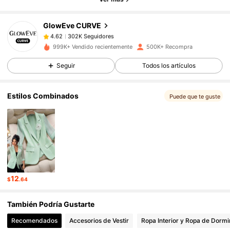
GlowEve CURVE
302K Seguidores
4.62
y***a
pagó
Hace 13 horas
999K+ Vendido recientemente
500K+ Recompra
302K Seguidores
4.62
Seguir
Todos los artículos
Estilos Combinados
Puede que te guste
302K Seguidores
4.62
302K Seguidores
4.62
302K Seguidores
4.62
12
$
.64
302K Seguidores
4.62
También Podría Gustarte
Recomendados
Accesorios de Vestir
Ropa Interior y Ropa de Dormi