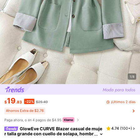
1/8
19
-22%
¡Últimos 2 días
$
.83
$25.49
Ahorros Extra de $2.76
Paga ahora, o en 4 pagos de $4.95
GlowEve CURVE Blazer casual de muje
4.74
(
100+
)
r talla grande con cuello de solapa, hombr
os, manga larga y puños, con estampado