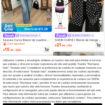
4
Ahorro de $11.29
10
Easowa Curve
SHEIN CURVE+
Easowa Curve Blazer de cuadros p
SHEIN CURVE+ Blazer de manga la
ara mujer de talla grande para ir al tr
rga con botones y estampado de lu
¡Casi agotado!
21
$
.09
-11%
abajo
nares, versátil, talla grande
15
$
.40
-42%
Utilizamos cookies y tecnologías similares en nuestro sitio web para brindar el servicio
que solicitas y ofrecerte la mejor experiencia de sitio web posible. Puedes "Rechazar
todo", "Aceptar todo" o establecer tu preferencia de cookies en cualquier momento a tu
elección. Al seleccionar "Aceptar todo", estableceremos todas las cookies opcionales,
que nos ayudan a analizar el tráfico, ofrecer funcionalidades mejoradas y personalizar
el contenido y los anuncios para complementar tu experiencia de compra con SHEIN.
Al seleccionar "Rechazar todo", permites el uso de cookies estrictamente necesarias
que hacen que nuestro sitio web funcione. Puedes desactivarlas cambiando la
configuración de tu navegador, pero esto puede afectar el funcionamiento del sitio web.
Para obtener más información sobre las cookies que utilizamos y para ajustar tus
configuraciones de cookies opcionales, selecciona "Administrar cookies". Para obtener
más información sobre cómo procesamos los datos que recopilamos,