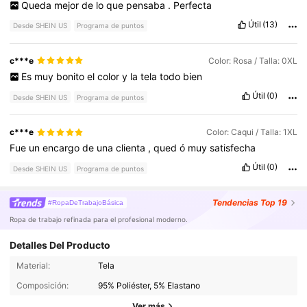
Queda
mejor
de
lo
que
pensaba
.
Perfecta
Útil
(13)
Desde SHEIN US
Programa de puntos
c***e
Color: Rosa / Talla: 0XL
Es
muy
bonito
el
color
y
la
tela
todo
bien
Útil
(0)
Desde SHEIN US
Programa de puntos
c***e
Color: Caqui / Talla: 1XL
Fue
un
encargo
de
una
clienta
,
qued
ó
muy
satisfecha
Útil
(0)
Desde SHEIN US
Programa de puntos
Tendencias
Top 19
#RopaDeTrabajoBásica
Ropa de trabajo refinada para el profesional moderno.
Detalles Del Producto
302K Seguidores
4.62
Material:
Tela
Composición:
95% Poliéster, 5% Elastano
302K Seguidores
4.62
Ver más