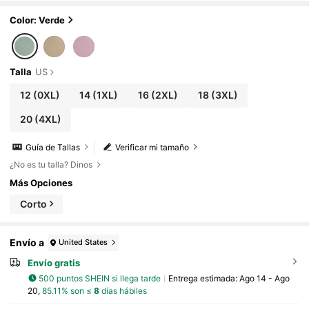
de rayas, elegante y cómodo para usar, adecu
ado para Año Nuevo, festivales de música, Sa
Color: Verde
n Valentín, Acción de Gracias, Navidad, Hallow
een, Pascua, carnavales, reuniones casuales,
vacaciones en la playa, picnics en el parque, ir
de compras y talla grande ocasiones. Tela sua
Talla
US
ve, estilo distintivo, alta relación calidad-preci
o. Graduación, vuelta al colegio, para maestra
12
(0XL)
14
(1XL)
16
(2XL)
18
(3XL)
s.
20
(4XL)
Guía de Tallas
Verificar mi tamaño
¿No es tu talla? Dinos
Más Opciones
Corto
Envío a
United States
Envío gratis
500 puntos SHEIN si llega tarde
Entrega estimada:
Ago 14 - Ago
20,
85.11% son ≤
8
días hábiles