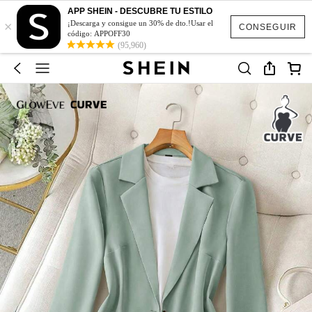
APP SHEIN - DESCUBRE TU ESTILO
×
¡Descarga y consigue un 30% de dto.!Usar el
CONSEGUIR
código: APPOFF30
(95,960)