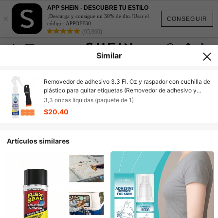
APP SHEIN - DESCUBRE TU ESTILO
×
¡Descarga y consigue un 30% de dto.!Usar el
CONSEGUIR
código: APPOFF30
(95,960)
Similar
Removedor de adhesivo 3.3 Fl. Oz y raspador con cuchilla de
plástico para quitar etiquetas (Removedor de adhesivo y
raspador con cuchilla de plástico)
3,3 onzas líquidas (paquete de 1)
$20.40
Artículos similares