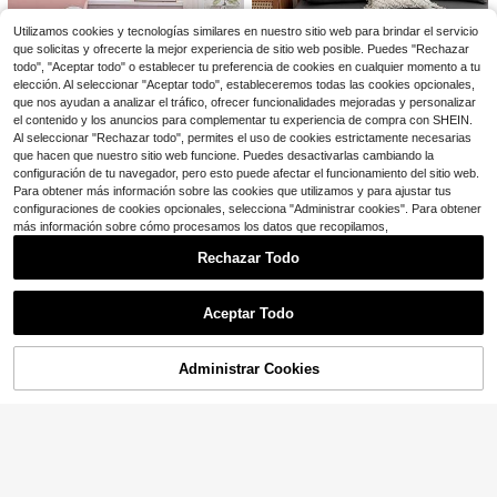
Cortador de piso de vinilo de
undas de almohada, sin insertos de
Local
93
13 pulgadas, cortador de piso lamin
almohada
$
.30
-45%
ado de 12 mm de grosor con ajuste
Utilizamos cookies y tecnologías similares en nuestro sitio web para brindar el servicio
de ángulo de 15°/30°/45°, ruedas fl
que solicitas y ofrecerte la mejor experiencia de sitio web posible. Puedes "Rechazar
Envío Rápido
Free Shipping
exibles, mango telescópico, ciertos
todo", "Aceptar todo" o establecer tu preferencia de cookies en cualquier momento a tu
pisos de madera, LVT, VCT, SPC, L
elección. Al seleccionar "Aceptar todo", estableceremos todas las cookies opcionales,
VP, WPC
que nos ayudan a analizar el tráfico, ofrecer funcionalidades mejoradas y personalizar
el contenido y los anuncios para complementar tu experiencia de compra con SHEIN.
Al seleccionar "Rechazar todo", permites el uso de cookies estrictamente necesarias
que hacen que nuestro sitio web funcione. Puedes desactivarlas cambiando la
1 pieza Sábana ajustable aco
configuración de tu navegador, pero esto puede afectar el funcionamiento del sitio web.
Local
9
lchada de unicolor de una sola cap
Para obtener más información sobre las cookies que utilizamos y para ajustar tus
$
.30
-45%
a, sábana ajustable individual, cubr
1 pieza Sábana ajustada acol
configuraciones de cookies opcionales, selecciona "Administrar cookies". Para obtener
Local
ecama, unicolor de invierno, dispon
10
chada de unicolor de una sola cap
más información sobre cómo procesamos los datos que recopilamos,
$
.90
-45%
ible en varios colores y tamaños. In
a, sábana ajustada individual, cubr
cluye solo 1 sábana ajustable, sin f
ecama, unicolor de invierno, dispon
Rechazar Todo
undas de almohada, sin insertos de
ible en varios colores y tamaños. In
426 piezas Accesorios del sistema
almohada
cluye solo 1 sábana ajustada, sin fu
Mostrar artículos similares con stock
de nivelación de azulejos, espaciad
Solo quedan 3
ndas de almohada, sin insertos de a
ores de polipropileno (PP) ajustable
7
Aceptar Todo
lmohada
$
.68
-22%
s para azulejos, diseñados para la i
Lo sentimos, este producto está agotado.
Alfombra de baño antideslizante y a
nstalación profesional de azulejos d
5
prueba de humedad con diseño de
e piso y pared, con cuñas y clips de
$
.42
-3%
guijarros 5pcs-3pcs. Alfombra indiv
posicionamiento
Administrar Cookies
AGOTADO
idual en forma de U 40*50-1 pieza.
40*60. 50*80. 50*120 Múltiples ta
maños
Ahorro de $20.54
Spray Removedor de Adhesiv
Local
9
o, Limpiador de Residuos Multisupe
$
.86
-68%