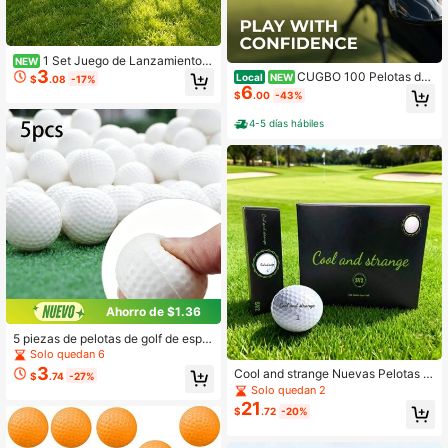
1 Set Juego de Lanzamiento d
NEW
3
e Anillos Ecuestre, Lanzamiento de
CUGBO 100 Pelotas de
Local
NEW
$
.08
-17%
Escalera y Pelota de Golf para Ocio
6
Golf de Plástico de 1.614 Pulgadas
$
.00
-43%
al Aire Libre
Huecas para Práctica, Mejora del S
wing de Golf, Entrenamiento en Ca
4-5 días hábiles
mpo de Práctica y Práctica en Interi
ores
Ahorro de $1.36
5 piezas de pelotas de golf de espu
ma de PU blanca, esponjosas y elás
Solo quedan 6
ticas, para práctica y entrenamient
3
Cool and strange Nuevas Pelotas d
$
.74
-27%
o en interiores y exteriores
e Golf - Pelotas de Competición de
Solo quedan 2
2 Capas - Pelotas de Doble Capa d
21
$
.72
-20%
e Alta Elasticidad - 1 Caja Contiene
12 Pelotas de Golf de Competición
- Suministros para Campo de Golf P