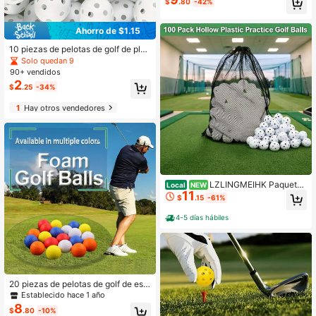
$
.80
-42%
ara accesorios de golf | Accesorio d
e golf divertido para golfistas, 3935
1700
Ahorro de $1.15
10 piezas de pelotas de golf de plás
tico blanco, fáciles de limpiar, adec
Solo quedan 9
uadas para práctica en interiores y
90+ vendidos
exteriores, hechas de material PE, e
2
$
.25
-34%
xcelentes para adultos y todos los n
iveles de habilidad, accesorios de g
1
Hay otros vendedores
olf
LZLINGMEIHK Paquete
Local
NEW
11
de 100 Pelotas de Golf de Plástico
$
.15
-61%
Huecas para Práctica, Pelotas de E
ntrenamiento de Flujo de Aire de 41
4-5 días hábiles
mm para Campo de Práctica & Prác
tica de Swing
20 piezas de pelotas de golf de esp
uma, con sensación realista y durad
Establecido hace 1 año
eras, diseño de vuelo limitado, adec
8
$
.80
-10%
uadas para uso en el patio, interior