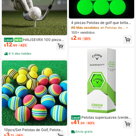
4 piezas Pelotas de golf que brillan
en la oscuridad - Pelotas de golf lu
#6 Más vendidos
en Pelotas de golf
minosas automáticas, adecuadas p
100+ vendidos
ara entrenamiento nocturno, absorb
2
$
.55
-20%
HAIJSEVRX 100 piezas
en la luz automáticamente, regalo i
Local
NEW
12
de bolas de golf de plástico huecas
deal para golfistas, accesorios de g
$
.60
-42%
de 1.614 pulgadas para entrenamie
olf, accesorios deportivos al aire libr
nto de swing, práctica en campo de
e, suministros de golf, preparación p
4-5 días hábiles
tiro, accesorios de ejercicio de golf
ara partidos nocturnos, material de
en interiores
goma, sin necesidad de energía, apl
icable para accesorios de juego, en
trenamiento de golf, deportes grupal
es al aire libre, regalos de golf, regal
os para hombres, regalos personaliz
ados, regalos de cumpleaños
Pelotas supersuaves (verde,
Local
41
paquete de 3) 1 manga 2023 NUEV
$
.30
-43%
O
10pcs/Set Pelotas de Golf, Pelotas
Envío gratis
3
Blandas de Espuma EVA con Rayas
$
.71
-16%