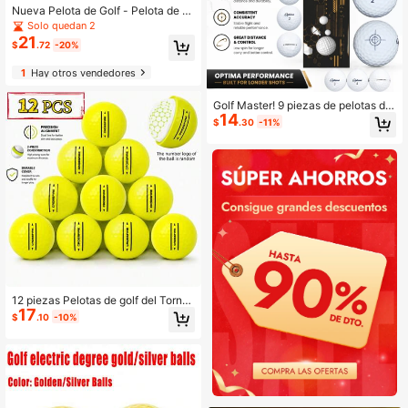
Nueva Pelota de Golf - Pelota de C
ompetición de Segunda Planta - Pe
Solo quedan 2
lota de Doble Capa de Alta Elasticid
21
$
.72
-20%
ad - Una Caja Contiene 12 Pelotas
de Golf para Competición - Suminis
1
Hay otros vendedores
tros para Campo de Golf Pelotas de
Golf de 2 Capas Alta Resiliencia Lar
ga Distancia Deportes al Aire Libre
Golf Master! 9 piezas de pelotas de
Pelotas de Golf Larga Distancia Pel
14
golf para competición, pelotas de g
$
.30
-11%
otas de Golf de 2 Capas Alta Elastic
olf de larga distancia con diseño de
idad Suave Entrenamiento de Golf
doble capa, duraderas y estables, p
referidas por jugadores profesionale
s, pelotas de golf de alta elasticida
d, el logotipo, el número y la línea d
e puntería se empaquetan y envían
al azar
12 piezas Pelotas de golf del Torne
17
o Máster - Pelotas de golf de alto re
$
.10
-10%
ndimiento y larga distancia, diseño
de doble capa para una mayor esta
bilidad y distancia, mejor control y g
iro, adecuado para golfistas de todo
s los niveles, numeración aleatoria
surtida