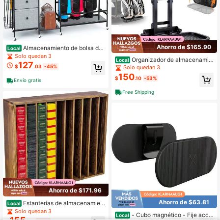
Ahorro de $165.90
Almacenamiento de bolsa de
Local
golf de metal con cestas de cajones
Solo quedan 3
Organizador de almacenamie
Local
para garaje y hogar
127
nto de bolsas de golf para garaje
$
.03
-45%
Solo quedan 3
150
$
.10
-53%
Envío gratis
Free Shipping
Ahorro de $171.96
Ahorro de $63.81
Estanterías de almacenamien
Local
to de bolsas de golf de madera
Solo quedan 3
- Cubo magnético - Fije acce
Local