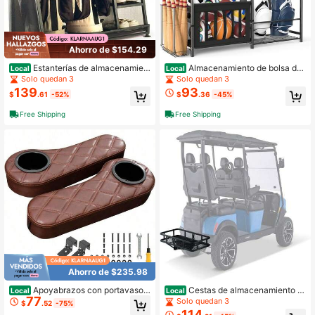
Ahorro de $154.29
Estanterías de almacenamien
Almacenamiento de bolsa de
Local
Local
to de bolsas de golf de metal
golf para garaje
Solo quedan 3
Solo quedan 3
139
93
$
.61
-52%
$
.36
-45%
Free Shipping
Free Shipping
Ahorro de $235.98
Apoyabrazos con portavasos
Cestas de almacenamiento d
Local
Local
77
para carrito de golf EZGO/Club Car
e bolsas de golf de metal
Solo quedan 3
$
.52
-75%
sin necesidad de perforar, apoyabra
114