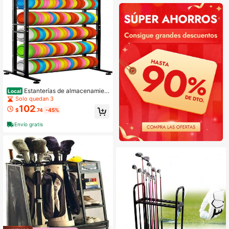
Estanterías de almacenamien
Local
to de bolsas de golf de metal
Solo quedan 3
102
$
.74
-45%
Envío gratis