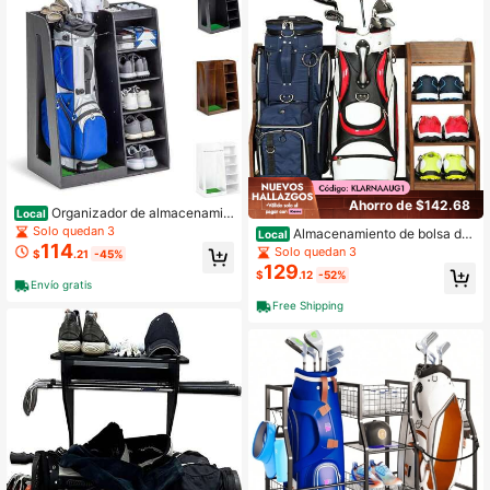
Ahorro de $142.68
Organizador de almacenamie
Local
nto de bolsas de golf para garaje
Solo quedan 3
Almacenamiento de bolsa de
Local
114
golf de madera 2 bolsas con cajone
Solo quedan 3
$
.21
-45%
s y estantes para garaje y sótano
129
$
.12
-52%
Envío gratis
Free Shipping