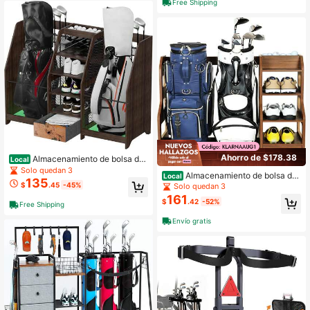
Free Shipping
Ahorro de $178.38
Almacenamiento de bolsa de
Local
golf de madera con cajón para garaj
Solo quedan 3
Almacenamiento de bolsa de
Local
e y hogar
135
golf de madera con cajón, resistent
$
.45
-45%
Solo quedan 3
e para garaje y hogar
161
$
.42
-52%
Free Shipping
Envío gratis