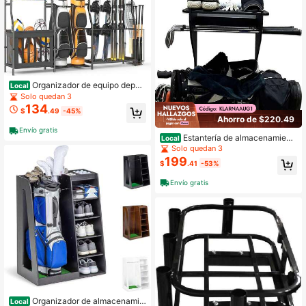
Organizador de equipo deport
Local
ivo con ruedas y cestas para garaje
Solo quedan 3
134
$
.49
-45%
Ahorro de $220.49
Envío gratis
Estantería de almacenamient
Local
o para bolsa de golf individual
Solo quedan 3
199
$
.41
-53%
Envío gratis
Organizador de almacenamie
Local