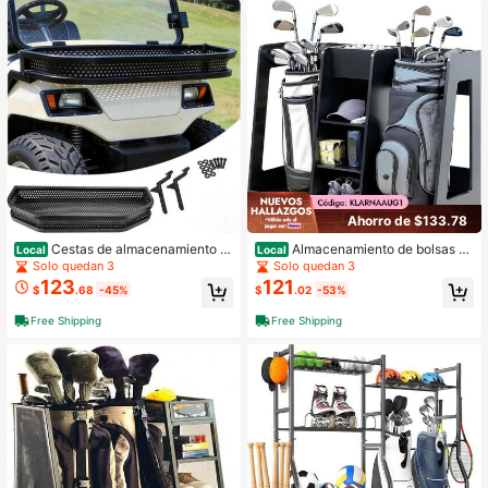
Ahorro de $133.78
Cestas de almacenamiento d
Almacenamiento de bolsas de
Local
Local
e metal para bolsas de golf
golf para garaje
Solo quedan 3
Solo quedan 3
123
121
$
.68
-45%
$
.02
-53%
Free Shipping
Free Shipping