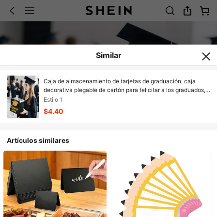
Similar
Caja de almacenamiento de tarjetas de graduación, caja
decorativa plegable de cartón para felicitar a los graduados,
adecuada para la decoración de la fiesta de graduación y la
Estilo 1
reunión de graduación
$4.40
Artículos similares