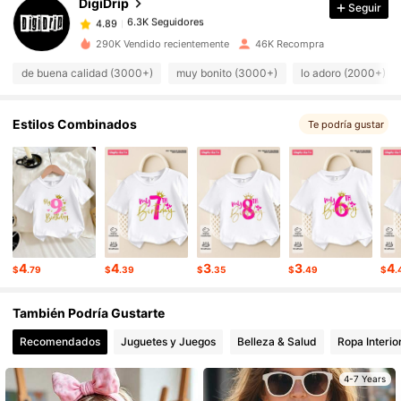
DigiDrip
Seguir
6.3K Seguidores
4.89
j***n
pagó
Hace 2 horas
290K Vendido recientemente
46K Recompra
6.3K Seguidores
4.89
de buena calidad (3000+)
muy bonito (3000+)
lo adoro (2000+)
6.3K Seguidores
4.89
Estilos Combinados
Te podría gustar
6.3K Seguidores
4.89
6.3K Seguidores
4.89
4
4
3
3
4
$
.79
$
.39
$
.35
$
.49
$
.
6.3K Seguidores
4.89
También Podría Gustarte
Recomendados
Juguetes y Juegos
Belleza & Salud
Ropa Interio
6.3K Seguidores
4.89
4-7 Years
6.3K Seguidores
4.89