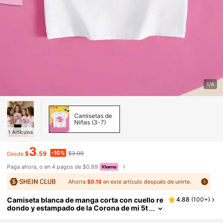
1/6
Camisetas de
Niñas (3-7)
1
Artículos
3
-10%
$
.59
$3.99
Desde
Paga ahora, o en 4 pagos de $0.89
Ahorra
$0.18
en este artículo después de unirte.
Camiseta blanca de manga corta con cuello re
4.88
(
100+
)
dondo y estampado de la Corona de mi 5t
o Cumpleaños, adecuada para fiesta de c