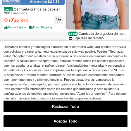
Ahorro de $22.15
Camiseta gráfica de papelería
Local
con estampado de manzana y lazo
300+ vendidos
Hello Kindergarten para niños escol
7
$
.83
-74%
ares, corta suave para la vuelta al c
olegio, primer día de jardín de infan
Envío Rápido
Free Shipping
cia
Camiseta de algodón de man
Local
ga corta para niño. Mi alfabeto de di
Baja tasa de retorno
nosaurios. Camiseta de manga cort
6
a con cuello redondo, versátil y mo
$
.98
-42%
Utilizamos cookies y tecnologías similares en nuestro sitio web para brindar el servicio
derna, con estampado de letras y e
que solicitas y ofrecerte la mejor experiencia de sitio web posible. Puedes "Rechazar
Envío Rápido
stampado de dinosaurios
todo", "Aceptar todo" o establecer tu preferencia de cookies en cualquier momento a tu
elección. Al seleccionar "Aceptar todo", estableceremos todas las cookies opcionales,
que nos ayudan a analizar el tráfico, ofrecer funcionalidades mejoradas y personalizar
el contenido y los anuncios para complementar tu experiencia de compra con SHEIN.
Al seleccionar "Rechazar todo", permites el uso de cookies estrictamente necesarias
que hacen que nuestro sitio web funcione. Puedes desactivarlas cambiando la
configuración de tu navegador, pero esto puede afectar el funcionamiento del sitio web.
Para obtener más información sobre las cookies que utilizamos y para ajustar tus
configuraciones de cookies opcionales, selecciona "Administrar cookies". Para obtener
más información sobre cómo procesamos los datos que recopilamos,
Rechazar Todo
Aceptar Todo