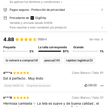
Se aplican los términos y condiciones
Pagos seguros · Protección de privacidad
Procedente de
DigiDrip
Vendido y enviado desde SHEIN.
Para reportar a este vendedor y/o producto
4.88
(100+)
Ver más
Pequeña
La talla corresponde
Grande
2%
97%
1%
lo volveré a comprar
(4)
pascua
(14)
rapidez logística
(3)
d***a
Color: Blanco / Talla: 6Y
Est
á
perfecto
.
Muy
lindo
Útil
(2)
Desde SHEIN US
Programa de puntos
k***8
Color: Blanco / Talla: 5Y
Hermosa
camiseta
✨
La
tela
es
suave
y
de
buena
calidad
,
el