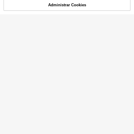
Administrar Cookies
¡10% DE DESCUENTO!
AÑADIR A LA BOLSA