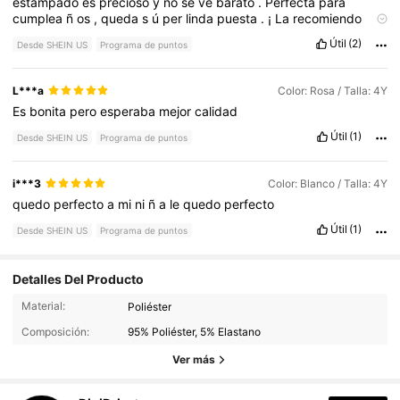
estampado
es
precioso
y
no
se
ve
barato
.
Perfecta
para
cumplea
ñ
os
,
queda
s
ú
per
linda
puesta
.
¡
La
recomiendo
totalmente
!
💕🎉
Útil
(2)
Desde SHEIN US
Programa de puntos
L***a
Color: Rosa / Talla: 4Y
Es
bonita
pero
esperaba
mejor
calidad
Útil
(1)
Desde SHEIN US
Programa de puntos
i***3
Color: Blanco / Talla: 4Y
quedo
perfecto
a
mi
ni
ñ
a
le
quedo
perfecto
Útil
(1)
Desde SHEIN US
Programa de puntos
Detalles Del Producto
6.3K Seguidores
4.89
Material:
Poliéster
Composición:
95% Poliéster, 5% Elastano
6.3K Seguidores
4.89
Ver más