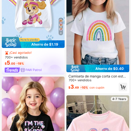
4
Ahorro de $1.19
¡Casi agotado!
700+ vendidos
5
$
.00
-19%
Ahorro de $0.40
PAW Patrol
Camiseta de manga corta con esta
mpado de arcoíris de dibujos anima
700+ vendidos
dos para niña joven
3
$
.49
-10%
con cupón
4-7 Years