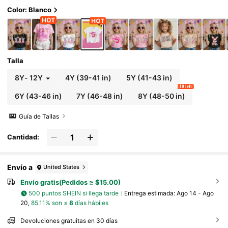
umpleaños para niñas pequeñas
Color: Blanco
Talla
8Y
-
12Y
4Y
(39-41 in)
5Y
(41-43 in)
10 left
6Y
(43-46 in)
7Y
(46-48 in)
8Y
(48-50 in)
Guía de Tallas
Cantidad:
Envío a
United States
Envío gratis(Pedidos ≥ $15.00)
500 puntos SHEIN si llega tarde
Entrega estimada:
Ago 14 - Ago
20,
85.11% son ≤
8
días hábiles
Devoluciones gratuitas en 30 días