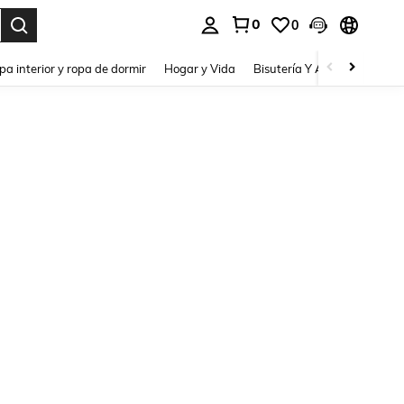
0
0
pa interior y ropa de dormir
Hogar y Vida
Bisutería Y Accesorios
Be