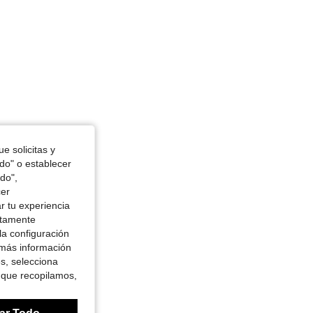
e solicitas y
odo" o establecer
do",
cer
r tu experiencia
ctamente
la configuración
 más información
es, selecciona
 que recopilamos,