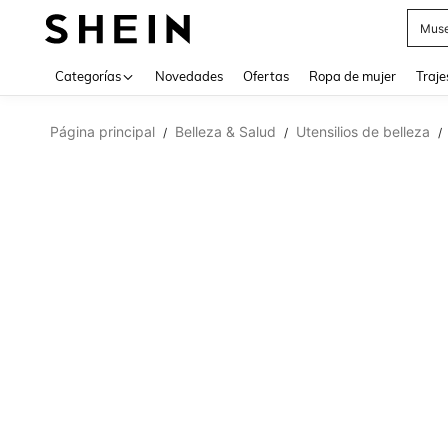
Muse
Categorías
Novedades
Ofertas
Ropa de mujer
Traje
Página principal
Belleza & Salud
Utensilios de belleza
/
/
/