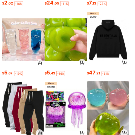
2
24
7
$
.02
$
.05
$
.13
-16%
-11%
-23%
5
5
47
$
.67
$
.43
$
.21
-19%
-16%
-61%