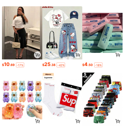
10
25
4
$
.69
$
.38
$
.50
-17%
-42%
-18%