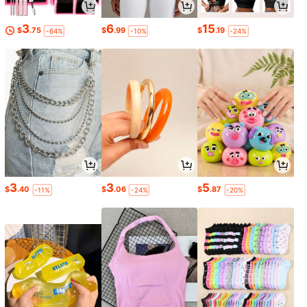
3
6
15
$
.75
$
.99
$
.19
-64%
-10%
-24%
3
3
5
$
.40
$
.06
$
.87
-11%
-24%
-20%