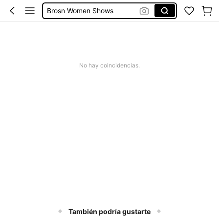
Brosn Women Shows
Airwrap
Air Wrap Curler
Guante Termico Para Planchar Cabello
No hay coincidencias.
Daison Para Cabello
También podría gustarte