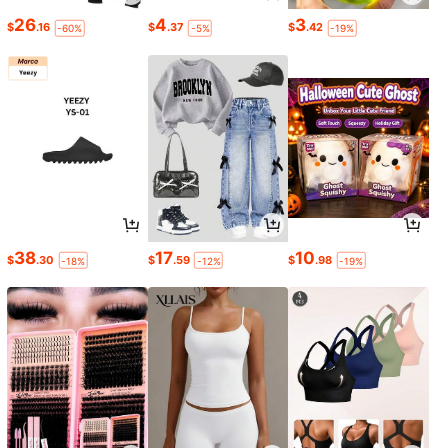
26
4
3
$
.16
$
.37
$
.42
-60%
-5%
-19%
38
17
10
$
.30
$
.59
$
.98
-18%
-12%
-19%