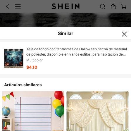
Similar
Tela de fondo con fantasmas de Halloween hecha de material
de poliéster, disponible en varios estilos, para habitación de
bruja, con calabaza, murciélagos y luna llena, decoración de
Multicolor
pared multifuncional para interiores y exteriores, fondo de
$4.10
banner
Artículos similares