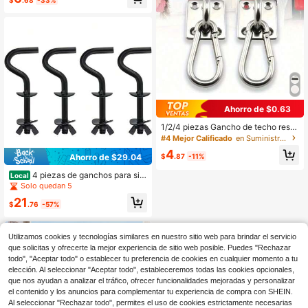
ire libre
Ahorro de $0.63
1/2/4 piezas Gancho de techo resis
tente, herraje giratorio de 360° con
#4 Mejor Calificado
en Suministros para picnic en el jardín
grillete en forma de D, soporte de m
4
ontaje de acero inoxidable para silla
Ahorro de $29.04
$
.87
-11%
columpio/hamaca
4 piezas de ganchos para sill
Local
a mecedora de hierro galvanizado,
Solo quedan 5
silla columpio, tumbona de exterior,
21
hamaca negra con soporte para pat
$
.76
-57%
io y jardín
Utilizamos cookies y tecnologías similares en nuestro sitio web para brindar el servicio
que solicitas y ofrecerte la mejor experiencia de sitio web posible. Puedes "Rechazar
todo", "Aceptar todo" o establecer tu preferencia de cookies en cualquier momento a tu
elección. Al seleccionar "Aceptar todo", estableceremos todas las cookies opcionales,
que nos ayudan a analizar el tráfico, ofrecer funcionalidades mejoradas y personalizar
el contenido y los anuncios para complementar tu experiencia de compra con SHEIN.
Al seleccionar "Rechazar todo", permites el uso de cookies estrictamente necesarias