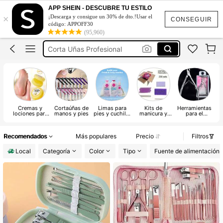
Corta Cutícula
APP SHEIN - DESCUBRE TU ESTILO
×
¡Descarga y consigue un 30% de dto.!Usar el
Mascarilla Para Pies
CONSEGUIR
código: APPOFF30
(95,960)
Corta Uñas Profesional
Alicates Para Cutícula
Pedicure
Corta Cutícula
Cremas y
Cortaúñas de
Limas para
Kits de
Herramientas
H
lociones para
manos y pies
pies y cuchillo
manicura y
para el
los pies
para pedicura
pedicura
cuidado de la
cutícula
Recomendados
Más populares
Precio
Filtros
Local
Categoría
Color
Tipo
Fuente de alimentación