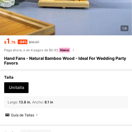
1/6
1
-84%
$
.75
$10.97
Paga ahora, o en 4 pagos de $0.43
Hand Fans - Natural Bamboo Wood - Ideal For Wedding Party
Favors
Talla
Unitalla
Largo
:
13.8 in
Ancho
:
8.1 in
Guía de Tallas