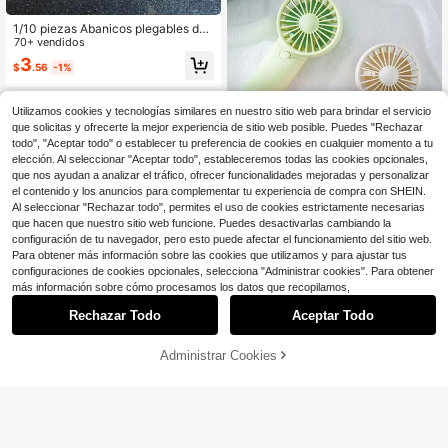
patrones enviados al azar (El materi
al del abanico es papel, se daña fác
1/10 piezas Abanicos plegables de
ilmente, por favor úselo con cuidad
sándalo perfumado para baile, dise
70+ vendidos
o)
ños de luna y estrella, panal, girasol
3
$
.56
-1%
calados, abanico de madera como f
avor de boda
Utilizamos cookies y tecnologías similares en nuestro sitio web para brindar el servicio
que solicitas y ofrecerte la mejor experiencia de sitio web posible. Puedes "Rechazar
todo", "Aceptar todo" o establecer tu preferencia de cookies en cualquier momento a tu
elección. Al seleccionar "Aceptar todo", estableceremos todas las cookies opcionales,
que nos ayudan a analizar el tráfico, ofrecer funcionalidades mejoradas y personalizar
el contenido y los anuncios para complementar tu experiencia de compra con SHEIN.
Al seleccionar "Rechazar todo", permites el uso de cookies estrictamente necesarias
que hacen que nuestro sitio web funcione. Puedes desactivarlas cambiando la
configuración de tu navegador, pero esto puede afectar el funcionamiento del sitio web.
Ahorro de $0.83
Para obtener más información sobre las cookies que utilizamos y para ajustar tus
configuraciones de cookies opcionales, selecciona "Administrar cookies". Para obtener
1 pieza Ventilador de mano mini uni
sex, ventilador de escritorio portátil
más información sobre cómo procesamos los datos que recopilamos,
¡Casi agotado!
y silencioso con cordón, flujo de air
700+ vendidos
e potente, adecuado para verano, v
Rechazar Todo
Aceptar Todo
Lo sentimos, este producto está agotado.
2
iajes al aire libre, playa, oficina, esc
$
.77
-23%
con cupón
uela, funciona con batería (baterías
Administrar Cookies
no incluidas), festival, camping
SIMILAR
1 pieza Abanico plegable de estilo j
aponés vintage - Elegante para bod
#8 Más vendidos
en Poliéster Ventiladores De Mano
a, fiesta, utilería fotográfica - Abani
90+ vendidos
co decorativo y de enfriamiento - R