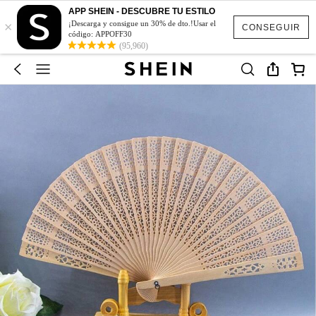
APP SHEIN - DESCUBRE TU ESTILO
×
¡Descarga y consigue un 30% de dto.!Usar el
CONSEGUIR
código: APPOFF30
(95,960)