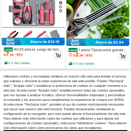
carne.
Ahorro de $10.16
Ahorro de $3.94
40/25 piezas Juego de herra
Local
1 pieza Tijeras extra grandes
Local
7
mientas profesional, Caja de herram
2
de 5 capas para cebolla verde, dise
$
.54
-57%
$
.56
-61%
ientas multifuncional, Diseño portáti
ño , cortador de verduras y frutas, h
l, Adecuado para reparaciones en el
erramienta de accesorios de cocin
4-5 días hábiles
4-5 días hábiles
hogar y el automóvil, Juego de herr
a, para picar cebolla verde y chiles
amientas para entusiastas y profesi
de forma manual, diseño portátil
onales, El regalo perfecto para amig
Utilizamos cookies y tecnologías similares en nuestro sitio web para brindar el servicio
os
que solicitas y ofrecerte la mejor experiencia de sitio web posible. Puedes "Rechazar
todo", "Aceptar todo" o establecer tu preferencia de cookies en cualquier momento a tu
elección. Al seleccionar "Aceptar todo", estableceremos todas las cookies opcionales,
que nos ayudan a analizar el tráfico, ofrecer funcionalidades mejoradas y personalizar
el contenido y los anuncios para complementar tu experiencia de compra con SHEIN.
Al seleccionar "Rechazar todo", permites el uso de cookies estrictamente necesarias
que hacen que nuestro sitio web funcione. Puedes desactivarlas cambiando la
configuración de tu navegador, pero esto puede afectar el funcionamiento del sitio web.
Para obtener más información sobre las cookies que utilizamos y para ajustar tus
configuraciones de cookies opcionales, selecciona "Administrar cookies". Para obtener
más información sobre cómo procesamos los datos que recopilamos,