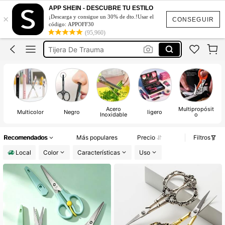
Tijeras
APP SHEIN - DESCUBRE TU ESTILO
×
¡Descarga y consigue un 30% de dto.!Usar el
Tijeras Escolares
CONSEGUIR
código: APPOFF30
(95,960)
Tijera De Trauma
Tijeras De Cocina
Hello Kitty
Tijeras
Acero
Multipropósit
r
Multicolor
Negro
ligero
Inoxidable
o
Recomendados
Más populares
Precio
Filtros
Local
Color
Características
Uso