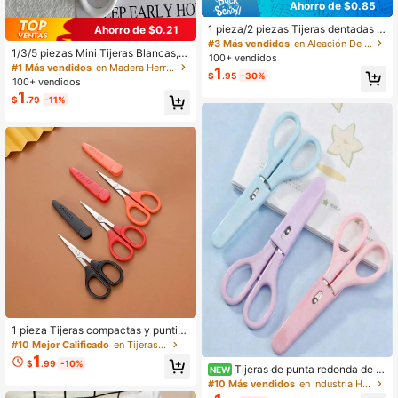
Ahorro de $0.85
1 pieza/2 piezas Tijeras dentadas n
Ahorro de $0.21
egras, Tijeras de cocina para el hog
#3 Más vendidos
en Aleación De Hierro Herramientas manuales
1/3/5 piezas Mini Tijeras Blancas, C
ar, Tijeras de corte para manualidad
100+ vendidos
ortador de Papel Portátil de Acero I
es y oficina, Tijeras antiadherentes,
#1 Más vendidos
en Madera Herramientas manuales
1
$
.95
-30%
noxidable, Artículos de Papelería H
Herramientas para hombres
100+ vendidos
echos a Mano, Regalo para Oficina
1
$
.79
-11%
y Estudio, Herramienta para Hombr
es.
1 pieza Tijeras compactas y puntia
gudas con funda protectora, aptas
#10 Mejor Calificado
en Tijeras de mano
para oficina, costura, manualidades
1
$
.99
-10%
y punto de cruz
Tijeras de punta redonda de a
NEW
cero inoxidable de 3 colores con cu
#10 Más vendidos
en Industria Herramientas manuales
bierta protectora, rosa, púrpura y az