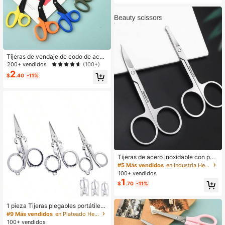
Tijeras de vendaje de codo de acer
o inoxidable, tijeras militares, tijeras
200+ vendidos
(100+)
de primeros auxilios para exteriores,
2
$
.40
-11%
tijeras de gasa, tijeras de vendaje p
ara salvar vidas con funda de lona
Tijeras de acero inoxidable con pun
ta puntiaguda y redonda, multiusos
#5 Más vendidos
en Industria Herramientas manuales
para el hogar, pesca, costura, oficin
100+ vendidos
a y talla grande
1
$
.70
-11%
1 pieza Tijeras plegables portátiles,
adecuadas para el hogar, la oficina,
#9 Más vendidos
en Plateado Herramientas manuales
los viajes, el camping al aire libre, la
100+ vendidos