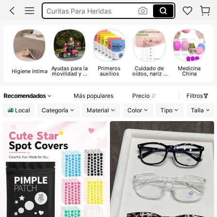
Curitas Para Heridas
Oximetro
Nebulizador Portátil
Parches Para Acné
Ayudas para la
Primeros
Cuidado de
Medicina
S
Higiene íntima
movilidad y la
auxilios
oídos, nariz y
China
vida diaria
garganta
Recomendados
Más populares
Precio
Filtros
Local
Categoría
Material
Color
Tipo
Talla