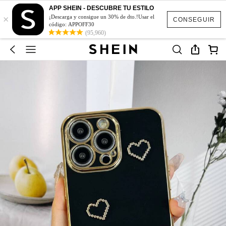
APP SHEIN - DESCUBRE TU ESTILO
×
¡Descarga y consigue un 30% de dto.!Usar el
CONSEGUIR
código: APPOFF30
(95,960)