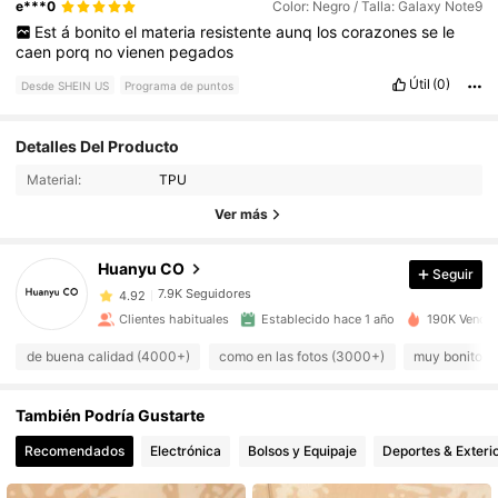
e***0
Color: Negro / Talla: Galaxy Note9
Est
á
bonito
el
materia
resistente
aunq
los
corazones
se
le
caen
porq
no
vienen
pegados
Útil
(0)
Desde SHEIN US
Programa de puntos
Detalles Del Producto
7.9K Seguidores
4.92
Material:
TPU
Ver más
7.9K Seguidores
4.92
Huanyu CO
Seguir
7.9K Seguidores
4.92
Clientes habituales
Establecido hace 1 año
190K Vendid
de buena calidad (4000+)
como en las fotos (3000+)
muy bonito (
7.9K Seguidores
4.92
También Podría Gustarte
7.9K Seguidores
4.92
Recomendados
Electrónica
Bolsos y Equipaje
Deportes & Exteri