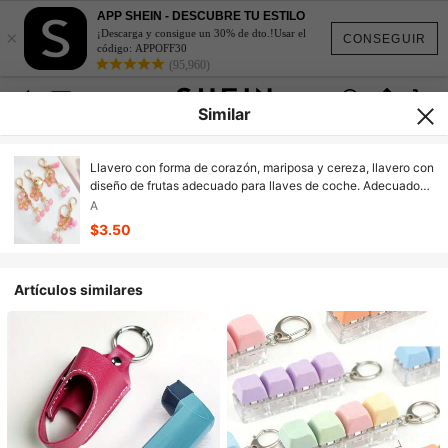
APP SHEIN - DESCUBRE TU ESTILO
×
¡Descarga y consigue un 30% de dto.!Usar el
CONSEGUIR
código: APPOFF30
(95,960)
Similar
Llavero con forma de corazón, mariposa y cereza, llavero con
diseño de frutas adecuado para llaves de coche. Adecuado
como pequeños regalos, recuerdos, regalos de llavero para
A
fiestas para amigos
$3.50
Artículos similares