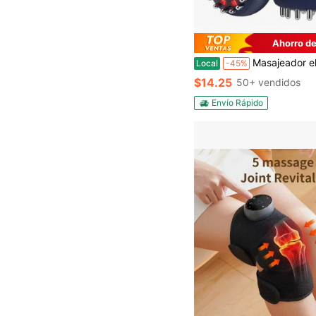
Ahorro de
Masajeador eléctrico con compresión cálida, 9 niveles de vibración, recargable po
Local
-45%
$14.25
50+ vendidos
Envío Rápido