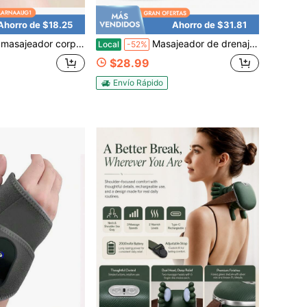
Ahorro de $18.25
Ahorro de $31.81
rnas. Es recargable por USB y portátil, perfecto para relajarse en casa, en la oficina o mientras se viaja. Viene en una elegante caja de regalo. ¡Ideal para regalar a una persona mayor o a un amigo cercano, expresando cuidado y manteniéndolos saludables y cálidos!
Masajeador de drenaje linfático y máquina de esculpido corporal manual para piernas, brazos, abdomen y masaje corporal, herramienta de masaje anticelulítico con luz roja, 9 niveles de calor y vibración para relajación
Local
-52%
$28.99
Envío Rápido