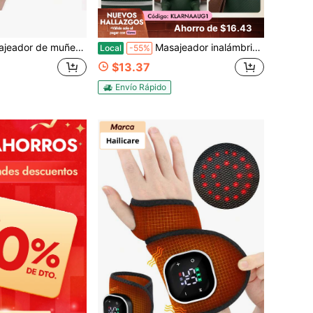
Ahorro de $16.43
 térmica para la muñeca, férula térmica para la muñeca Terapia de calor para el dolor del túnel carpiano, esguinces, hinchazón, tendinitis y dolor de mano, mejor regalo para amigos y ancianos
Masajeador inalámbrico de cuello y hombros, 3 modos de masaje 2 niveles de calentamiento recargable Tipo-C dispositivo de masaje de amasado, masajeador portátil y compacto para alivio de trabajadores de oficina hogar coche relajación diaria
Local
-55%
$13.37
Envío Rápido