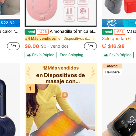
 $22.62
emenino: 5 niveles calor, 4 vibración, 2 modos temporizador, carga USB Tipo C, batería 1800 mAh
Almohadilla térmica eléctrica, almohadilla térmica menstrual inalámbrica portátil, con múltiples modos ajustables, envoltura abdominal térmica, cinturón de compresa caliente eléctrico de regalo, adecuado para mujeres y niñas, como regalo para miembros de la familia, blanco y rosa
Masajeador eléctrico de rodilla, almohadilla de calor para
Local
-42%
Local
-58%
Solo quedan 6
en Dispositivos de masaje con calefacción
#4 Más vendidos
$9.00
$16.98
90+ vendidos
Envío Rápido
Free Shipping
Envío Rápido
Más vendidos
en Dispositivos de
masaje con
calefacción
1