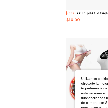
AXH 1 pieza Masajeador de rodilla recargable y calentable, Almohadilla de rodilla calefactada 3D ajustable con mod
-38%
$16.00
Utilizamos cookies
ofrecerte la mejo
tu preferencia de
estableceremos to
funcionalidades m
de compra con SH
necesarias que h