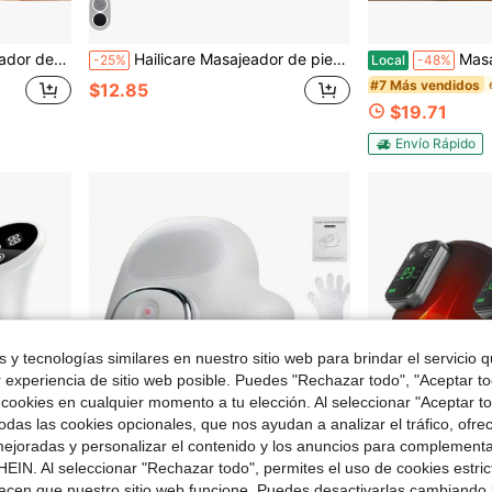
os de calentamiento y funciones de vibración
Hailicare Masajeador de pies portátil con calefacción y vibración, protección de la articulación del tobillo con calefacción, masajeador de tobillo inalámbrico recargable por USB con función de calefacción, soporte de calefacción para la articulación del tobillo, calentador para fascitis plantar
Masajeador de manos, masajeador de m
-25%
Local
-48%
#7 Más vendidos
$12.85
$19.71
Envío Rápido
 y tecnologías similares en nuestro sitio web para brindar el servicio qu
r experiencia de sitio web posible. Puedes "Rechazar todo", "Aceptar t
 cookies en cualquier momento a tu elección. Al seleccionar "Aceptar to
das las cookies opcionales, que nos ayudan a analizar el tráfico, ofre
ejoradas y personalizar el contenido y los anuncios para complementa
EIN. Al seleccionar "Rechazar todo", permites el uso de cookies estri
acen que nuestro sitio web funcione. Puedes desactivarlas cambiando 