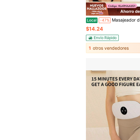
Ahorro de
Masajeador de hombros y cuello con calor, masajeador de cuello biónico 4D con calor y dedos que simula un masaje real con la palma de la mano para aliviar el dolor, masaje de tejido profundo, relaj
Local
-47%
$14.24
Envío Rápido
1
otros vendedores