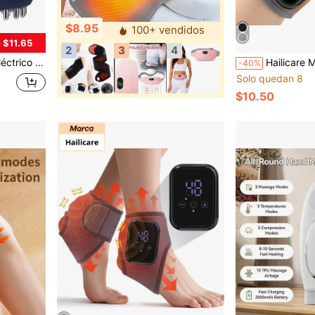
$8.95
100+ vendidos
 $11.65
2
3
4
r USB, herramienta de masaje para todo el Body
Hailicare Muñequera de masaje con 3 modos de vibración y 3 niveles de
-40%
Solo quedan 8
$10.50