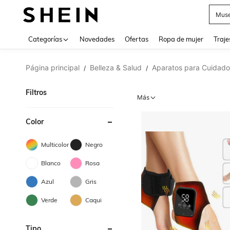
Muse
Categorías
Novedades
Ofertas
Ropa de mujer
Traje
Página principal
Belleza & Salud
Aparatos para Cuidado
/
/
Filtros
Más
Color
Multicolor
Negro
Blanco
Rosa
Azul
Gris
Verde
Caqui
Tipo