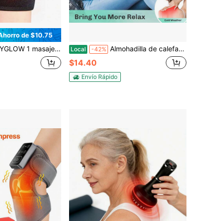
Ahorro de $10.75
acción por USB, dispositivo de terapia térmica y calefacción eléctrica, almohadillas de carga y calefacción para las rodillas hechas de fibra de carbono
Almohadilla de calefacción inalámbrica para hombros con masaje, envoltorio térmico recargable para hombros con pantalla LED, 3 niveles de calor y 3 niveles de vibración, para usar en hombros, codos y rodillas - regalo ideal para ancianos, amantes del fitness y trabajadores de oficina
Local
-42%
$14.40
Envío Rápido