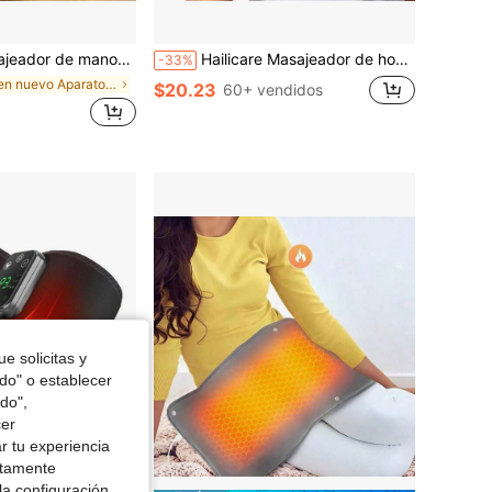
anos inalámbrico con 3 niveles de calor & 5 modos de compresión, presión para el túnel carpiano, regalos para mujeres y hombres
Hailicare Masajeador de hombros con vibración y calefacción programada, 3 niveles de temperatura y modos de masaje, envoltura eléctrica inalámbrica con pantalla LED, unisex para relajación muscular, regalo de Navidad perfecto
-33%
en nuevo Aparato de masaje y relajación
$20.23
60+ vendidos
e solicitas y
odo" o establecer
do",
cer
r tu experiencia
ctamente
la configuración