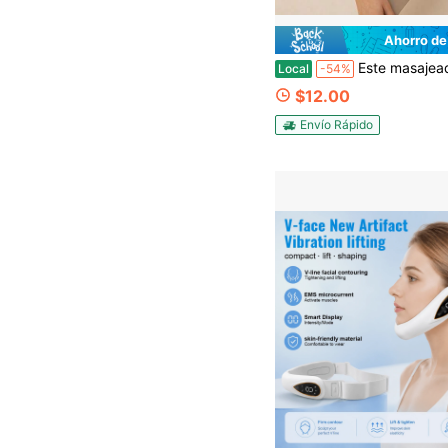
Ahorro de
Este masajeador abdominal eléctrico tiene 9 niveles de intensidad ajustables y es recargable por USB. Está diseñado para tonificar el abdomen y las piernas. Es una herramienta de fitness
Local
-54%
$12.00
Envío Rápido