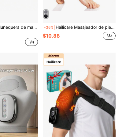
 calentamiento | Alivia la fatiga del ratón | Universal para izquierda y derecha | Regalo ideal para Navidad
Hailicare Masajeador de pies portátil con calefacción y vibración, protección de la articulación del tobillo con calefacción, masajeador de tobillo inalámbrico recargable por USB con función de calefacción, soporte de calefacción para la articulación del tobillo, calentador para fascitis plantar
-36%
$10.88