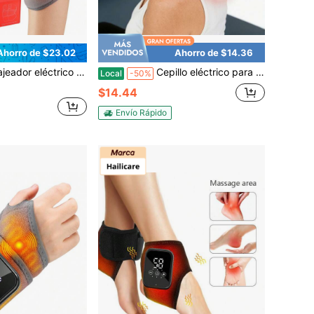
Ahorro de $23.02
Ahorro de $14.36
 la rodilla, vibración a 3 velocidades, calor a 5 niveles, alivio de la molestia de la articulación de la rodilla. Diseño con botón táctil, pantalla, función antierror y temporizador. Con cable de carga.
Cepillo eléctrico para masaje abdominal y Gua Sha, usado para cuello, hombros, piernas, espalda y moldeado de la barriga, relajación muscular, perfecto como regalo de vacaciones para los padres.
Local
-50%
$14.44
Envío Rápido