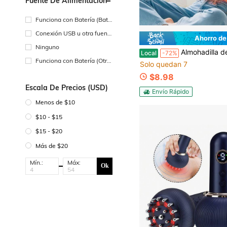
Fuente De Alimentación
Funciona con Batería (Bate
ría Recargable)
Conexión USB u otra fuent
Ahorro de
e de alimentación de CC
Ninguno
Almohadilla de calor recargable portátil para alivio menstrual, cinturón masajeador con vibración y calor, alivia calambres menstruales, calienta abdomen. Cinturón térmico f
Local
-72%
Funciona con Batería (Otra
Solo quedan 7
s Baterías)
$8.98
Escala De Precios (USD)
Envío Rápido
Menos de $10
$10 - $15
$15 - $20
Más de $20
Mín.:
Máx:
Ok