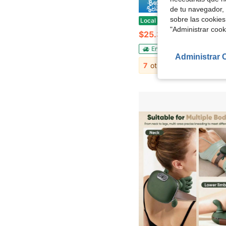
Ahorro de
de tu navegador, 
sobre las cookies
Masajeador de drenaje linfático y herramienta de masaje anticelulítico, máquina de esculpir el Body que ayuda a reducir las estrías y la celulitis, dispositi
Local
-50%
"Administrar coo
$25.31
Envío Rápido
Administrar 
7
otros vendedores