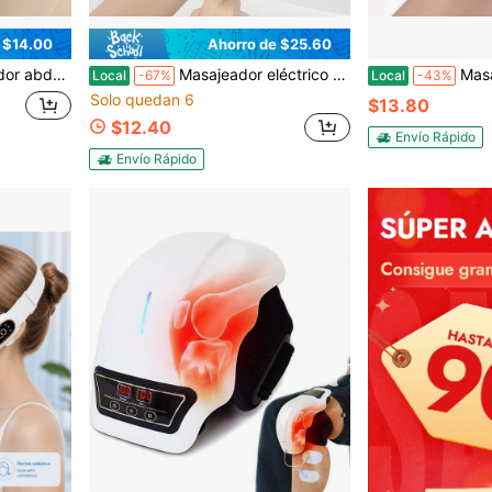
 $14.00
Ahorro de $25.60
 perfecta para quienes les gusta ejercitarse fácilmente. Es un gran regalo para familiares y amigos.
Masajeador eléctrico de muñeca, protector eléctrico de muñeca, 5 velocidades de calor y 3 velocidades de vibración, temporizador de 30 minutos, universal para mano izquierda y derecha, regalo para padres y amigos
Masajeador de muñeca recargable por USB, almohadilla
Local
-67%
Local
-43%
Solo quedan 6
$13.80
$12.40
Envío Rápido
Envío Rápido