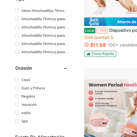
Otras Almohadillas Térmic
as
Almohadilla Térmica para
Ahorro de
Rodilla
Almohadilla Térmica para l
#10 Más vendidos
Dispositivo portátil eléctrico de calentamiento y masaje de pies, 3 niveles de calor + 3 modos de vibración, temporizador y pantalla tác
Local
-74%
Solo quedan 5
os Hombros
Almohadilla Térmica para
#10 Más vendidos
#10 Más vendidos
Abodmen
Solo quedan 5
Solo quedan 5
Almohadilla Térmica para e
$11.98
100+ vendido
#10 Más vendidos
l Cuello
Solo quedan 5
Almohadilla Térmica para T
Envío Rápido
obillos
Ocasión
Casa
Gym y Fitness
Regalos
Vacación
salón
Spa