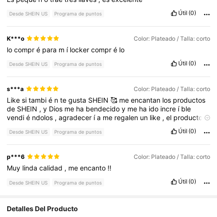
Útil
(0)
Desde SHEIN US
Programa de puntos
K***o
Color: Plateado / Talla: corto
lo
compr
é
para
m
í
locker
compr
é
lo
Útil
(0)
Desde SHEIN US
Programa de puntos
s***a
Color: Plateado / Talla: corto
Like
si
tambi
é
n
te
gusta
SHEIN
🥰
me
encantan
los
productos
de
SHEIN
,
y
Dios
me
ha
bendecido
y
me
ha
ido
incre
í
ble
vendi
é
ndolos
,
agradecer
í
a
me
regalen
un
like
,
el
producto
a
ú
n
no
me
ha
llegado
por
eso
no
doy
una
opini
ó
n
real
sobre
el
Útil
(0)
Desde SHEIN US
Programa de puntos
producto
,
bendiciones
a
todos
🥰
p***6
Color: Plateado / Talla: corto
Muy
linda
calidad
,
me
encanto
!!
Útil
(0)
Desde SHEIN US
Programa de puntos
Detalles Del Producto
92K Seguidores
4.84