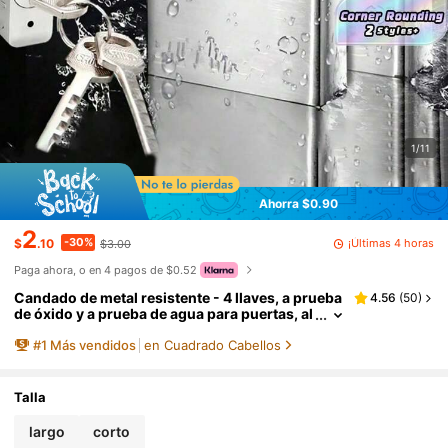
1/11
Ahorra $0.90
2
-30%
¡Últimas 4 horas
$
.10
$3.00
Paga ahora, o en 4 pagos de $0.52
Candado de metal resistente - 4 llaves, a prueba
4.56
(
50
)
de óxido y a prueba de agua para puertas, al
macenes y uso en exteriores (cerradura seg
#
1
Más vendidos
en Cuadrado Cabellos
ura y duradera)
Talla
largo
corto