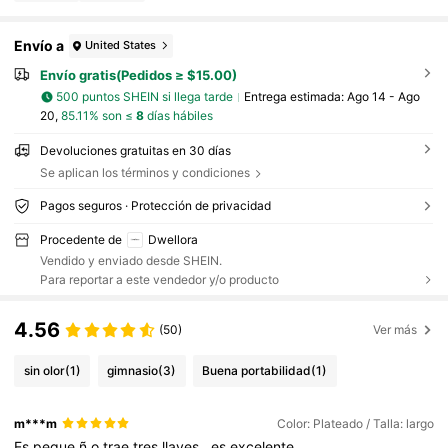
Envío a
United States
Envío gratis(Pedidos ≥ $15.00)
500 puntos SHEIN si llega tarde
Entrega estimada:
Ago 14 - Ago
20,
85.11% son ≤
8
días hábiles
Devoluciones gratuitas en 30 días
Se aplican los términos y condiciones
Pagos seguros · Protección de privacidad
Procedente de
Dwellora
Vendido y enviado desde SHEIN.
Para reportar a este vendedor y/o producto
4.56
(50)
Ver más
sin olor
(1)
gimnasio
(3)
Buena portabilidad
(1)
m***m
Color: Plateado / Talla: largo
Es
peque
ñ
o
trae
tres
llaves
,
es
excelente