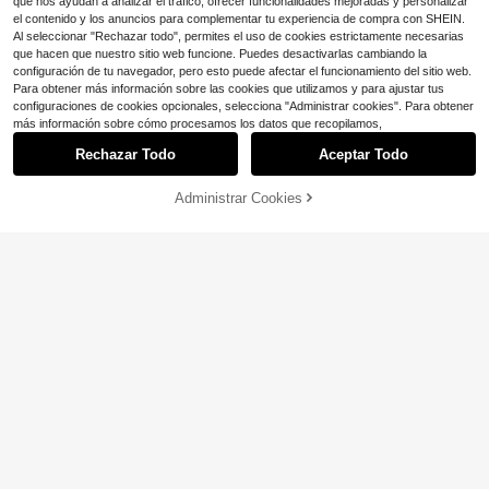
Ahorro de $0.33
que nos ayudan a analizar el tráfico, ofrecer funcionalidades mejoradas y personalizar
el contenido y los anuncios para complementar tu experiencia de compra con SHEIN.
Candado con llave para equipaje, c
Al seleccionar "Rechazar todo", permites el uso de cookies estrictamente necesarias
andado de metal para equipaje, can
#6 Más vendidos
en Acero inoxidable Cabellos
que hacen que nuestro sitio web funcione. Puedes desactivarlas cambiando la
dado pequeño multicolor con llave
50+ vendidos
configuración de tu navegador, pero esto puede afectar el funcionamiento del sitio web.
para la escuela, el gimnasio
1
$
.97
-14%
Para obtener más información sobre las cookies que utilizamos y para ajustar tus
configuraciones de cookies opcionales, selecciona "Administrar cookies". Para obtener
más información sobre cómo procesamos los datos que recopilamos,
Rechazar Todo
Aceptar Todo
Administrar Cookies
¡30% DE DESCUENTO!
AÑADIR A LA BOLSA
Ahorro de $0.42
Candado de metal resistente y a pr
ueba de agua con cerradura de co
#3 Más vendidos
en Cuadrado Cabellos
mbinación de 4 dígitos - Candado a
70+ vendidos
ntirrobo, adecuado para el hogar, el
2
$
.18
-16%
con cupón
gimnasio, el casillero, el equipaje, el
barco y el gabinete - Fácil de usar
(solo el candado)
Ahorro de $0.44
#1 Más vendidos
en Hierro Cerrojos y cerraduras
Solo quedan 4
1/2/3/4/5/6 piezas Candado de equ
ipaje con llave, candado pequeño p
#1 Más vendidos
#1 Más vendidos
en Hierro Cerrojos y cerraduras
en Hierro Cerrojos y cerraduras
ara el hogar, candado antirrobo par
2
Solo quedan 4
Solo quedan 4