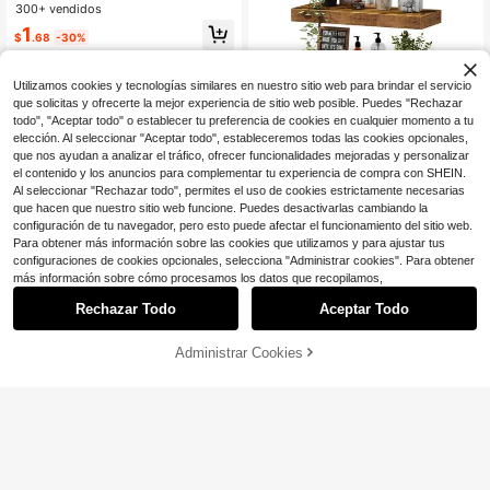
cuado para baño, dormitorio y deco
e bambú, soporte para cepillo de di
300+ vendidos
Establecido hace 1 año
Establecido hace 1 año
ración de tocador
entes eléctrico, organizador de alm
¡Casi agotado!
¡Casi agotado!
#8 Más vendidos
en Gadgets de baño favoritos de los clientes Almac
1
acenamiento de cepillos de dientes
$
.68
-30%
Establecido hace 1 año
y pasta de dientes para encimera
¡Casi agotado!
Utilizamos cookies y tecnologías similares en nuestro sitio web para brindar el servicio
que solicitas y ofrecerte la mejor experiencia de sitio web posible. Puedes "Rechazar
todo", "Aceptar todo" o establecer tu preferencia de cookies en cualquier momento a tu
elección. Al seleccionar "Aceptar todo", estableceremos todas las cookies opcionales,
que nos ayudan a analizar el tráfico, ofrecer funcionalidades mejoradas y personalizar
el contenido y los anuncios para complementar tu experiencia de compra con SHEIN.
Al seleccionar "Rechazar todo", permites el uso de cookies estrictamente necesarias
Ahorro de $17.34
que hacen que nuestro sitio web funcione. Puedes desactivarlas cambiando la
Estantes de baño sobre el ino
Local
configuración de tu navegador, pero esto puede afectar el funcionamiento del sitio web.
doro - Estantes flotantes de pared p
#3 Más vendidos
en De vuelta a la escuela Estantes de baño y estan
Para obtener más información sobre las cookies que utilizamos y para ajustar tus
ara guardar papel higiénico, estante
100+ vendidos
5
configuraciones de cookies opcionales, selecciona "Administrar cookies". Para obtener
pequeño de estilo rústico, juego de
más información sobre cómo procesamos los datos que recopilamos,
11
3 de 40 cm (16 pulgadas), color mar
$
.16
-61%
Ahorro de $10.13
rón.
Rechazar Todo
Aceptar Todo
Estante de acero inoxidable p
Local
ara pared (1 o 2 unidades), autoadh
5
$
.87
-63%
esivo para baño, cesta de almacen
Administrar Cookies
AÑADIR A LA BOLSA
¡6% DE DESCUENTO!
amiento de fácil instalación sin perf
oraciones, ahorra espacio para balc
ón, baño, cocina y dormitorio, organ
izador de baño y almacenamiento.