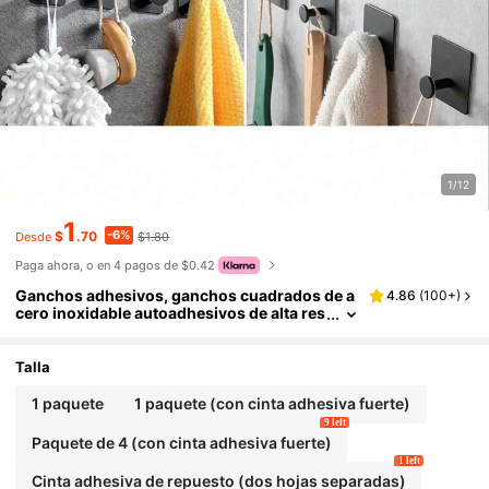
1/12
1
-6%
$
.70
$1.80
Desde
Paga ahora, o en 4 pagos de $0.42
Ganchos adhesivos, ganchos cuadrados de a
4.86
(
100+
)
cero inoxidable autoadhesivos de alta res
istencia e impermeables, ganchos de par
ed para ducha, ganchos adhesivos para toalla
s de baño y cocina. Ganchos de pared de alta
Talla
resistencia, ganchos de acero inoxidable imp
ermeables, para colgar abrigos, sombreros, t
1 paquete
1 paquete (con cinta adhesiva fuerte)
oallas,
9 left
Paquete de 4 (con cinta adhesiva fuerte)
1 left
Cinta adhesiva de repuesto (dos hojas separadas)