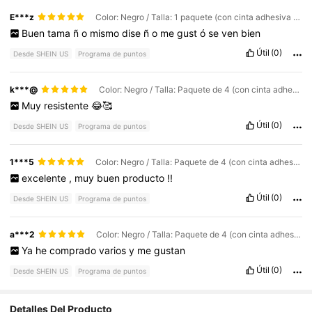
E***z
Color: Negro / Talla: 1 paquete (con cinta adhesiva fuerte)
Buen
tama
ñ
o
mismo
dise
ñ
o
me
gust
ó
se
ven
bien
Útil
(0)
Desde SHEIN US
Programa de puntos
k***@
Color: Negro / Talla: Paquete de 4 (con cinta adhesiva fuerte)
Muy
resistente
😂🥰
Útil
(0)
Desde SHEIN US
Programa de puntos
1***5
Color: Negro / Talla: Paquete de 4 (con cinta adhesiva fuerte)
excelente
,
muy
buen
producto
!!
Útil
(0)
Desde SHEIN US
Programa de puntos
a***2
Color: Negro / Talla: Paquete de 4 (con cinta adhesiva fuerte)
Ya
he
comprado
varios
y
me
gustan
Útil
(0)
Desde SHEIN US
Programa de puntos
Detalles Del Producto
1.1K Seguidores
4.84