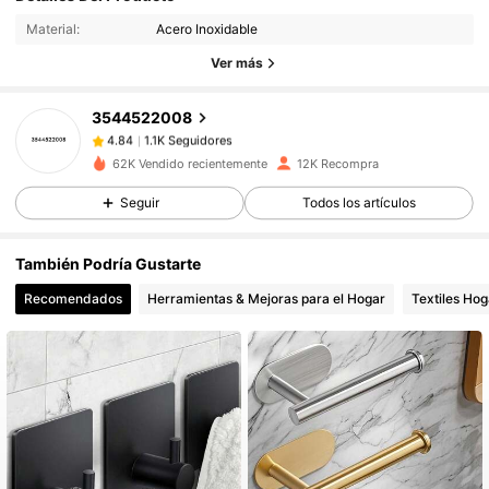
Material:
Acero Inoxidable
Ver más
1.1K Seguidores
4.84
3544522008
1.1K Seguidores
4.84
62K Vendido recientemente
12K Recompra
Seguir
Todos los artículos
1.1K Seguidores
4.84
También Podría Gustarte
1.1K Seguidores
4.84
Recomendados
Herramientas & Mejoras para el Hogar
Textiles Hog
1.1K Seguidores
4.84
1.1K Seguidores
4.84