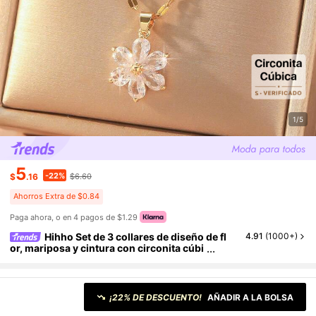
1/5
5
-22%
$
.16
$6.60
Ahorros Extra de $0.84
Paga ahora, o en 4 pagos de $1.29
Hihho Set de 3 collares de diseño de fl
4.91
(
1000+
)
or, mariposa y cintura con circonita cúbi
ca brillante, un regalo creativo para muje
res, para fiesta
Color: Amarillo Oro
¡22% DE DESCUENTO!
AÑADIR A LA BOLSA