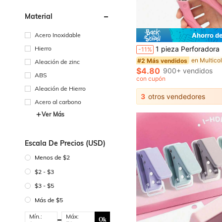
Material
Acero Inoxidable
Ahorro d
#2 Más vendidos
¡Casi agotado!
Hierro
1 pieza Perforadora manual con forma de corazón de un solo orificio, con construcción metálica y mango suave, adecuada para ropa, boletos, manualidades 
-11%
#2 Más vendidos
#2 Más vendidos
¡Casi agotado!
¡Casi agotado!
Aleación de zinc
#2 Más vendidos
$4.80
900+ vendidos
ABS
¡Casi agotado!
con cupón
Aleación de Hierro
3
otros vendedores
Acero al carbono
Ver Más
Escala De Precios (USD)
Menos de $2
$2 - $3
$3 - $5
Más de $5
Mín.:
Máx:
Ok