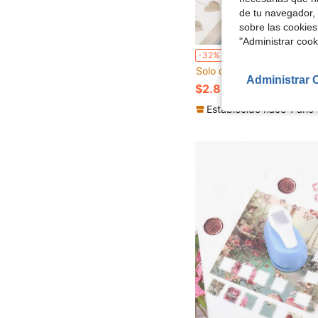
de tu navegador, 
sobre las cookies
"Administrar coo
Herramienta de sello con relieve en forma de corazón pequeño, adecuada para manualidades, temporada d
-32%
Solo quedan 9
Administrar 
$2.85
60+ vendidos
Establecido hace 1 año