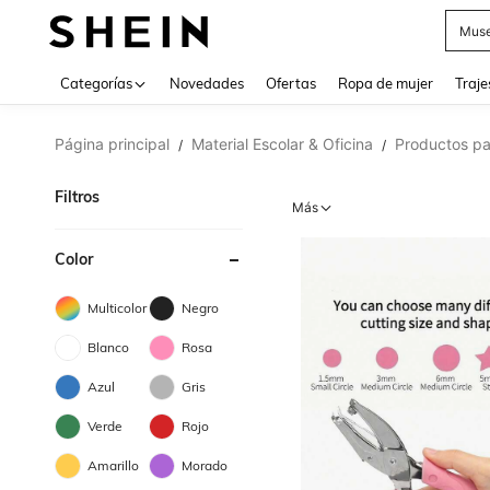
Muse
Categorías
Novedades
Ofertas
Ropa de mujer
Traje
Página principal
Material Escolar & Oficina
Productos pa
/
/
Filtros
Más
Color
Multicolor
Negro
Blanco
Rosa
Azul
Gris
Verde
Rojo
Amarillo
Morado