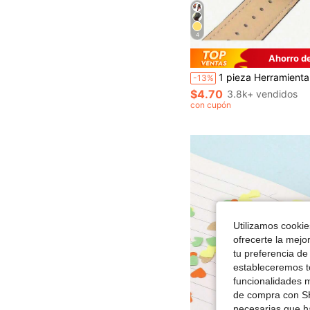
4
Ahorro d
1 pieza Herramienta universal de perforación de cinturones para cinturones, cordones de zapatos, correas de reloj, Día de San Valentín para hombres, Boda de San Val
-13%
$4.70
3.8k+ vendidos
con cupón
Utilizamos cookies
ofrecerte la mejo
tu preferencia de
estableceremos to
funcionalidades m
de compra con SH
necesarias que h