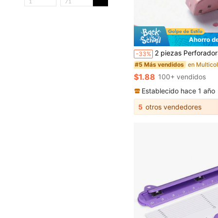
Ahorro d
2 piezas Perforadora pequeña y anillo de encuadernación, perforadora de agujero único de oficina y estudio, anillo de encuadernación de hojas sueltas, utensil
-33%
#5 Más vendidos
$1.88
100+ vendidos
Establecido hace 1 año
5
otros vendedores