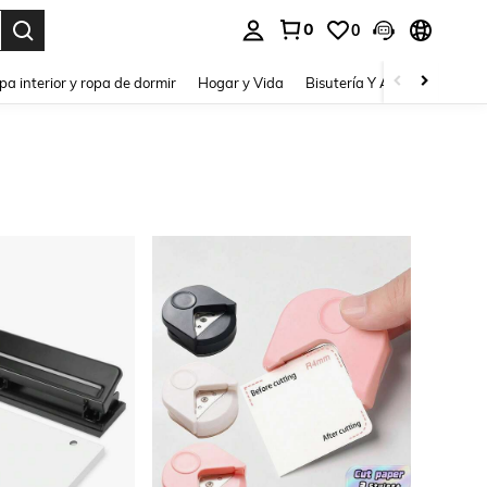
0
0
pa interior y ropa de dormir
Hogar y Vida
Bisutería Y Accesorios
Be