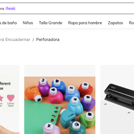
ra
s de baño
Niños
Talla Grande
Ropa para hombre
Zapatos
Ro
ra Encuadernar
Perforadora
/