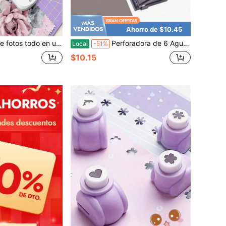
Ahorro de $10.45
 de sellos, cortador de papel para scrapbooking - Ligero y preciso
Perforadora de 6 Agujeros Estándar Suministros de Encuadernación de Oficina Papelería Estudiantil Equipo de Encuadernación de Oficina Buena Herramienta
Local
-51%
$10.15