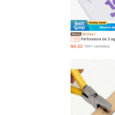
Ahorro d
GZdde
Perforadora de 3 agujeros Eagle, Perforadora portátil de 3 agujeros para carpetas de anillas, Perforadora de papel con regla integrada, Capacidad de 10 hojas, Para car
-10%
$4.32
100+ vendidos