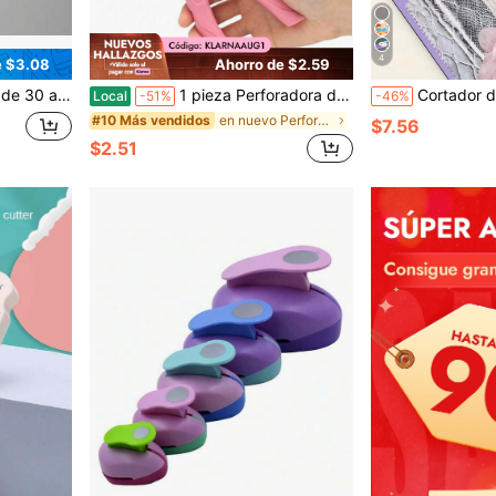
4
e $3.08
Ahorro de $2.59
ra de papel de oficina de varios tamaños, material ABS + metal, duradera
1 pieza Perforadora de un solo agujero con forma de corazón, construcción de metal con mango suave, adecuada para ropa, boletos, manualidades, álbumes de recortes, útiles escolares, vuelta a la escuela
Cortador de fotos todo en uno, recortador
Local
-51%
-46%
en nuevo Perforadora de papel
#10 Más vendidos
$7.56
$2.51