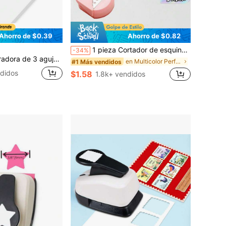
Ahorro de $0.39
Ahorro de $0.82
1 pieza Cortador de esquinas redondas, Herramienta de bisel R4, Redondeador de papel y fotos, Recortador de esquinas de películas laminadas, Recortador de ángulos para tarjetas, Útiles escolares, Regreso a clases
-34%
lica, capacidad de 12 hojas, perforadora pesada y duradera, bandeja fácil de limpiar, negro/rosa/azul
en Multicolor Perforadora de papel
#1 Más vendidos
didos
$1.58
1.8k+ vendidos