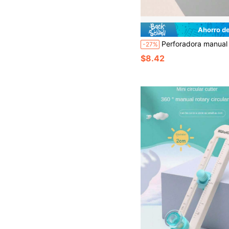
Ahorro d
Perforadora manual de 30 agujeros - Espaciado de agujeros ajustable, adecuada para libretas de hojas sueltas, planificadores, perforación de tamaños A4/B5/A5/B6/A6/B7/A7, perforado
-27%
$8.42