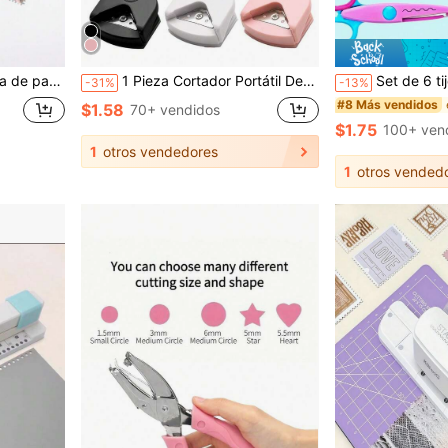
e papel cuadrado, herramienta de decoración de regalos DIY
1 Pieza Cortador Portátil De Esquina Redondeada R4, Troqueladora De Esquina Para Cortar Papel De Tarjetas, Fotos Y Herramientas De Scrapbooking De Bricolaje
Set de 6 tijeras decorativas de borde, tijeras de corte d
-31%
-13%
#8 Más vendidos
$1.58
70+ vendidos
$1.75
100+ ven
1
otros vendedores
1
otros vended