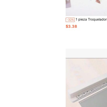
1 pieza Troqueladora de patrón de sello cuadrado retro, herramienta de perforación creativa de manualidades en rosa y azul - Troqueladora de agujeros d
-32%
$3.38