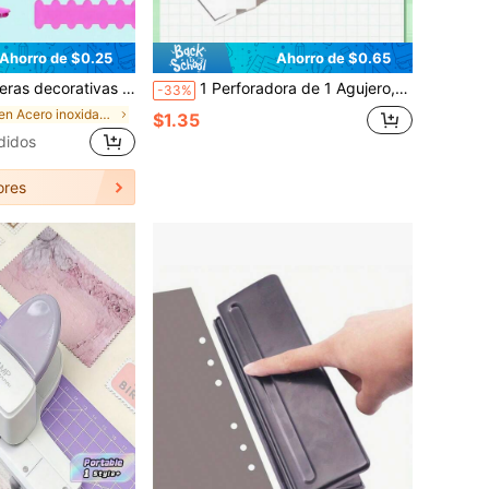
Ahorro de $0.25
Ahorro de $0.65
e papel de resina ABS, 6 patrones, corte suave, coloridas y divertidas, útiles escolares
1 Perforadora de 1 Agujero, Diámetro de 6mm/3mm, Herramienta de Perforación Manual de Metal, Perforadora de Libros Portátil, Adecuada para Escuela, Oficina, Instituciones Educativas y Almacenamiento de Tarjetas en el Hogar, Aplicable a Papel y Tarjetas, Molde de Perforación de Agujeros Redondos Manual
-33%
en Acero inoxidable Perforadora
$1.35
didos
ores