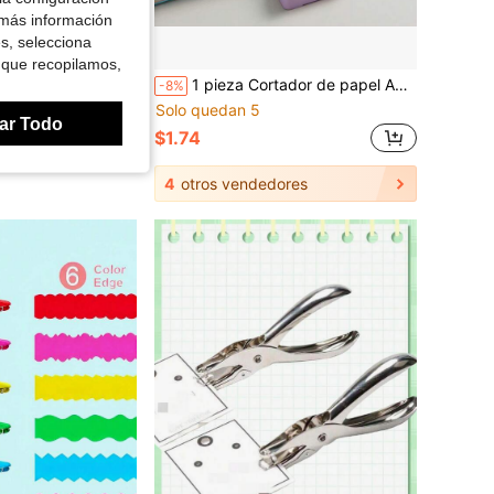
 más información
es, selecciona
 que recopilamos,
1 pieza Herramienta de corte redonda giratoria de 360 grados hecha a mano y ligera, cortador rotativo manual, diámetro de corte mínimo 0.79 pulgadas, diámetro de corte máximo 7.87 pulgadas, útiles escolares
1 pieza Cortador de papel A4 multifuncional de doble dirección, recortadora de papel manual portátil con regla, perfecto para uso en oficina, escuela y estudio
-8%
Solo quedan 5
idos
ar Todo
$1.74
4
otros vendedores