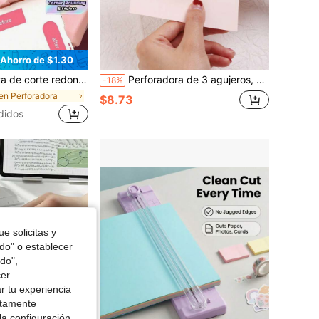
Ahorro de $1.30
s, cortadora de papel, papel fotográfico y cartulina con ángulo recto y punta de arco, útiles escolares
Perforadora de 3 agujeros, adecuada para tamaños A5, A6, A7, capacidad de 8 páginas, aplicable para planificadores diarios, álbumes de recortes, perforadora de agujeros ajustable
-18%
en Perforadora
$8.73
didos
e solicitas y
odo" o establecer
do",
cer
r tu experiencia
ctamente
la configuración