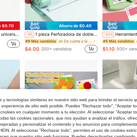
e $0.70
Ahorro de $0.40
entín, cumpleaños, alicates, herramientas, pinzas para carpetas
1 pieza Perforadora de doble agujero de unicolor, perforadora manual portátil, adecuada para suministros de encuadernación de oficina, diario escolar, Scrapbook y artículos de papelería
Herramienta de corte redondeada y biselada DIY de 4 mm para esquina
-9%
-54%
en De vuelta a la escuela Perforadora de papel
#9 Más vendidos
#5 Más vendidos
$4.00
$1.10
200+ vendidos
500+ ven
 y tecnologías similares en nuestro sitio web para brindar el servicio qu
r experiencia de sitio web posible. Puedes "Rechazar todo", "Aceptar t
 cookies en cualquier momento a tu elección. Al seleccionar "Aceptar to
das las cookies opcionales, que nos ayudan a analizar el tráfico, ofre
ejoradas y personalizar el contenido y los anuncios para complementa
EIN. Al seleccionar "Rechazar todo", permites el uso de cookies estri
acen que nuestro sitio web funcione. Puedes desactivarlas cambiando 