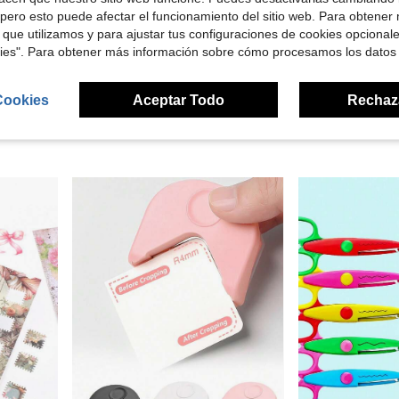
pero esto puede afectar el funcionamiento del sitio web. Para obtener
 que utilizamos y para ajustar tus configuraciones de cookies opcional
5
kies". Para obtener más información sobre cómo procesamos los datos
e regreso a la escuela, útiles escolares
Juego de herramientas de perforación de papel redonda de 3/8 de pulgada 9mm con forma de mariposa, portátil, adecuado para manualidades de papel, creación de tarjetas, scrapbooking, diarios, estudiantes
-12%
en nuevo Perforadora de papel
#9 Más vendidos
$2.95
90+ vend
Cookies
Aceptar Todo
Rechaz
$1.94