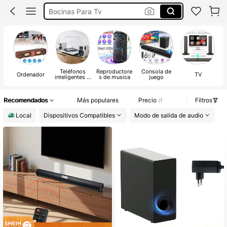
Bocinas Para Tv
Bosinas Bluetooth
Bocina Para Tv
Barra De Sonido Para Tv
Teléfonos
Reproductore
Consola de
Ordenador
TV
inteligentes o
s de musica
juego
tabletas
Recomendados
Más populares
Precio
Filtros
Local
Dispositivos Compatibles
Modo de salida de audio