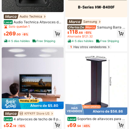
Audio Technica
Samsung
Audio Technica Altavoces de
Local
estantería Audio-Technica AT-SP3
Solo quedan 1
Samsung Barra d
X, negros
118
e sonido de 2.0 canales de la serie
269
$
.68
-51%
$
.00
-9%
B con subwoofer de graves profund
Ahorraste $121.32
os – Negra
4-5 días hábiles
Free Shipping
4-5 días hábiles
Free Shipping
1
Hay otros vendedores
Ahorro de $5.80
Ahorro de $56.86
KFFKFF Store US
Soportes de altavoces para e
4 altavoces de techo de 8 pul
Local
Local
stantería de 28 pulgadas de nogal n
gadas, 100 vatios, sistema de altav
69
52
$
.54
-45%
$
.19
-10%
egro para teatro en casa, diseño co
oces empotrados en techo y pared