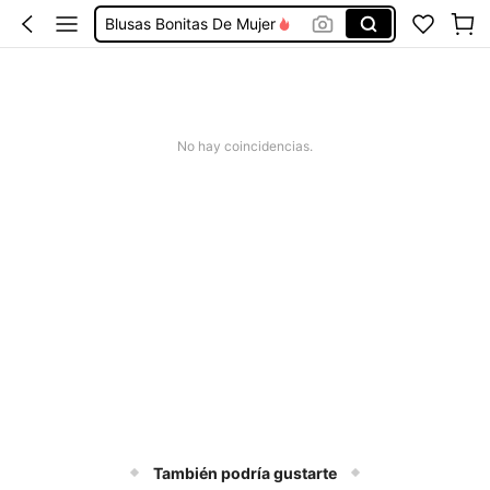
Blusas Bonitas De Mujer
Conjunto De Dos Piezas Mujer
Squishies
Vestidos De Mujer Casual
No hay coincidencias.
Vestidos Elegantes De Mujer
También podría gustarte