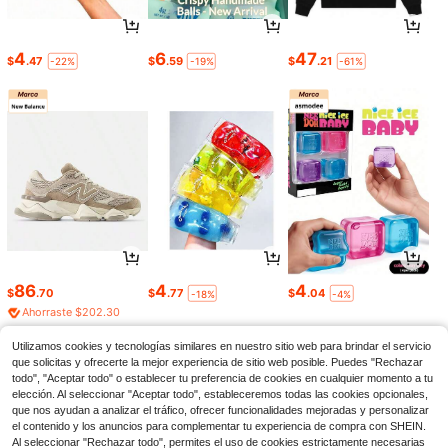
4
6
47
$
.47
$
.59
$
.21
-22%
-19%
-61%
86
4
4
$
.70
$
.77
$
.04
-18%
-4%
Ahorraste $202.30
Utilizamos cookies y tecnologías similares en nuestro sitio web para brindar el servicio
que solicitas y ofrecerte la mejor experiencia de sitio web posible. Puedes "Rechazar
todo", "Aceptar todo" o establecer tu preferencia de cookies en cualquier momento a tu
elección. Al seleccionar "Aceptar todo", estableceremos todas las cookies opcionales,
que nos ayudan a analizar el tráfico, ofrecer funcionalidades mejoradas y personalizar
el contenido y los anuncios para complementar tu experiencia de compra con SHEIN.
Al seleccionar "Rechazar todo", permites el uso de cookies estrictamente necesarias