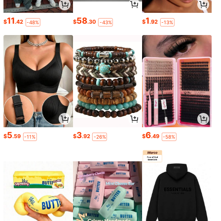
11
58
1
$
.42
$
.30
$
.92
-48%
-43%
-13%
5
3
6
$
.59
$
.92
$
.49
-11%
-26%
-58%