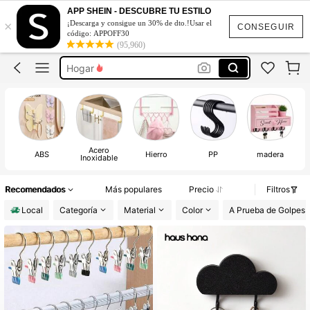
Colgador De Llaves
APP SHEIN - DESCUBRE TU ESTILO
×
¡Descarga y consigue un 30% de dto.!Usar el
Porta Llaves De Pared
CONSEGUIR
código: APPOFF30
(95,960)
Hogar
Llavero De Pared
Ganchos Para Pared
Colgador De Llaves
Porta Llaves De Pared
Acero
Po
ABS
Hierro
PP
madera
Inoxidable
Recomendados
Más populares
Precio
Filtros
Local
Categoría
Material
Color
A Prueba de Golpes