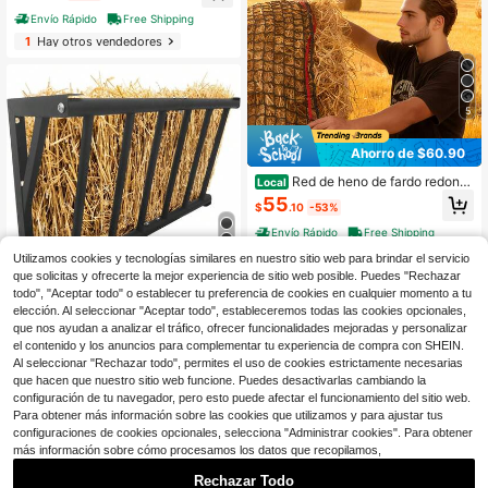
seño de nudos reforzados, con brid
Envío Rápido
Free Shipping
as, lanzadera de aguja y cuerda de
1
Hay otros vendedores
reparación, red de fardo redondo de
alimentación lenta para caballos
5
Ahorro de $60.90
Red de heno de fardo redond
Local
o, 5.91 X 5.91 X 5.91 pies, agujeros d
55
$
.10
-53%
e 1.5 pulgadas, material de PE, dise
ño sin nudos, con bridas, lanzadera
Envío Rápido
Free Shipping
de aguja, cuerda de reparación y bo
1
Hay otros vendedores
lsa de almacenamiento, red de fard
Utilizamos cookies y tecnologías similares en nuestro sitio web para brindar el servicio
o redondo de alimentación lenta par
que solicitas y ofrecerte la mejor experiencia de sitio web posible. Puedes "Rechazar
Ahorro de $49.10
a caballos
todo", "Aceptar todo" o establecer tu preferencia de cookies en cualquier momento a tu
elección. Al seleccionar "Aceptar todo", estableceremos todas las cookies opcionales,
mteryoing Comedero para ga
Local
nado, capacidad grande de 16/25/6
que nos ayudan a analizar el tráfico, ofrecer funcionalidades mejoradas y personalizar
40
$
.90
-55%
7 galones, estante para heno de ca
el contenido y los anuncios para complementar tu experiencia de compra con SHEIN.
bra de acero resistente, soporte par
Al seleccionar "Rechazar todo", permites el uso de cookies estrictamente necesarias
Envío Rápido
Envío gratis
a heno de caballo montado en la pa
que hacen que nuestro sitio web funcione. Puedes desactivarlas cambiando la
red, rejilla de alimentación de múltip
configuración de tu navegador, pero esto puede afectar el funcionamiento del sitio web.
les lados para ovejas, ganado de gr
Para obtener más información sobre las cookies que utilizamos y para ajustar tus
anja, interior y exterior
configuraciones de cookies opcionales, selecciona "Administrar cookies". Para obtener
más información sobre cómo procesamos los datos que recopilamos,
6
Rechazar Todo